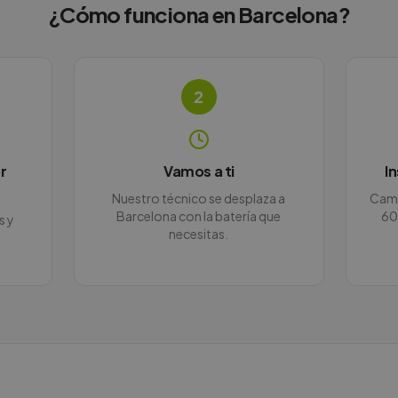
¿Cómo funciona en
Barcelona
?
2
r
Vamos a ti
I
Nuestro técnico se desplaza a
Camb
Barcelona con la batería que
60
s y
necesitas.