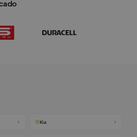
rcado
Kia