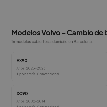
Modelos
Volvo
– Cambio de b
16
modelos cubiertos a domicilio en
Barcelona
.
EX90
Años:
2023-2023
Tipo batería:
Convencional
XC90
Años:
2002-2014
Tipo batería:
Convencional