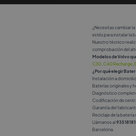
¿Necesitas cambiar la 
estés para instalar la 
Nuestro técnico realiz
comprobación del alte
Modelos de Volvo q
C30
,
C40 Recharge
,
¿Por qué elegir Bater
Instalación a domicil
Baterías originales y
Diagnóstico completo 
Codificación de central
Garantía del fabricant
Reciclaje de la batería
Llámanos al
93518181
Barcelona.