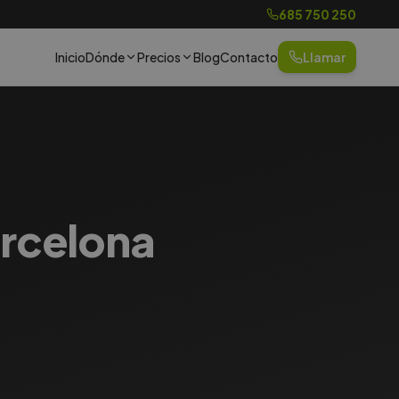
685 750 250
Inicio
Dónde
Precios
Blog
Contacto
Llamar
arcelona