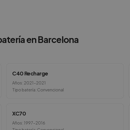
atería en
Barcelona
C40 Recharge
Años:
2021-2021
Tipo batería:
Convencional
XC70
Años:
1997-2016
Tipo batería:
Convencional