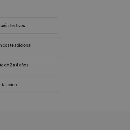
mbién festivos
in coste adicional
te de 2 a 4 años
nstalación