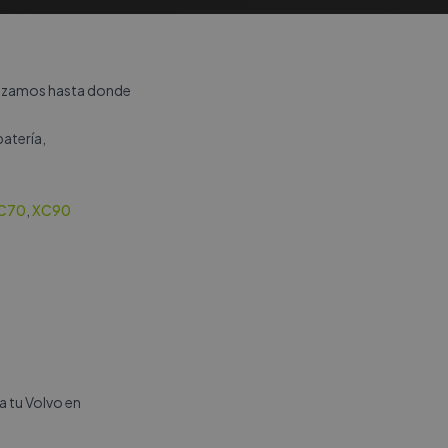
plazamos hasta donde
batería,
C70
,
XC90
a tu Volvo en