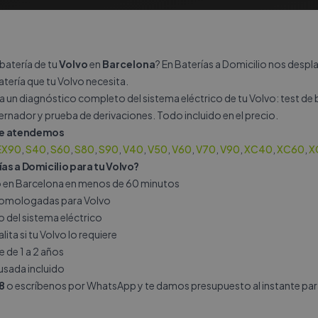
batería de tu
Volvo
en
Barcelona
? En Baterías a Domicilio nos des
batería que tu Volvo necesita.
a un diagnóstico completo del sistema eléctrico de tu Volvo: test de 
rnador y prueba de derivaciones. Todo incluido en el precio.
ue atendemos
EX90
,
S40
,
S60
,
S80
,
S90
,
V40
,
V50
,
V60
,
V70
,
V90
,
XC40
,
XC60
,
X
ías a Domicilio para tu Volvo?
io en Barcelona en menos de 60 minutos
 homologadas para Volvo
del sistema eléctrico
ita si tu Volvo lo requiere
e de 1 a 2 años
 usada incluido
8
o escríbenos por
WhatsApp
y te damos presupuesto al instante par