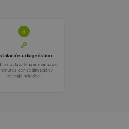
3
nstalación + diagnóstico
iamos la batería en menos de
 minutos, con codificación y
reciclaje incluidos.