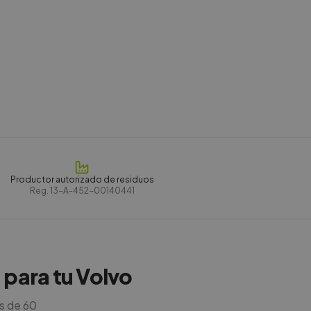
Productor autorizado de residuos
Reg.
13-A-452-00140441
 para tu Volvo
s de 60