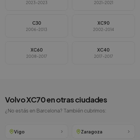
2023-2023
2021-2021
C30
XC90
2006-2013
2002-2014
XC60
XC40
2008-2017
2017-2017
Volvo
XC70
en otras ciudades
¿No estás en
Barcelona
? También cubrimos:
Vigo
Zaragoza