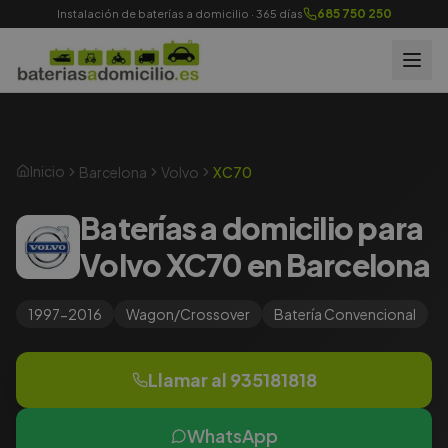
685 750 250
Instalación de baterías a domicilio · 365 días
Inicio
Barcelona
Volvo
XC70
Baterías a domicilio para
Volvo XC70 en Barcelona
1997-2016
Wagon/Crossover
Batería
Convencional
Llamar al
935181818
WhatsApp