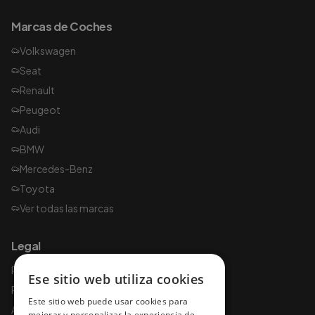
Marcas de Coches
Volkswagen
Seat
Renault
Peugeot
Audi
BMW
Mercedes-Benz
Toyota
Ver todas las marcas
Legal
Política de privacidad
Ese sitio web utiliza cookies
Política de cookies
Este sitio web puede usar cookies para
Aviso legal
mejorar y personalizar la experiencia de