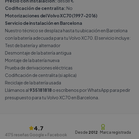
Precio con instalación:
desde €
Codificación de centralita:
No
Motorizaciones del Volvo XC70 (1997-2016)
Servicio de instalación en Barcelona
Nuestro técnico se desplaza hasta tu ubicación en Barcelona
con la batería adecuada para tu Volvo XC70. El servicio incluye:
Test de batería y alternador
Desmontaje de la batería antigua
Montaje de la batería nueva
Prueba de derivaciones eléctricas
Codificación de centralita (si aplica)
Reciclaje de la batería usada
Llámanos al
935181818
o escríbenos por
WhatsApp
para pedir
presupuesto para tu Volvo XC70 en Barcelona.
4.7
Desde
2012
· Marca registrada
4175
reseñas Google + Facebook