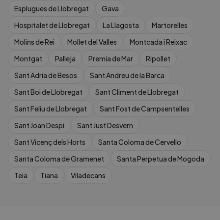
Esplugues de Llobregat
Gava
Hospitalet de Llobregat
La Llagosta
Martorelles
Molins de Rei
Mollet del Valles
Montcada i Reixac
Montgat
Palleja
Premia de Mar
Ripollet
Sant Adria de Besos
Sant Andreu de la Barca
Sant Boi de Llobregat
Sant Climent de Llobregat
Sant Feliu de Llobregat
Sant Fost de Campsentelles
Sant Joan Despi
Sant Just Desvern
Sant Vicenç dels Horts
Santa Coloma de Cervello
Santa Coloma de Gramenet
Santa Perpetua de Mogoda
Teia
Tiana
Viladecans