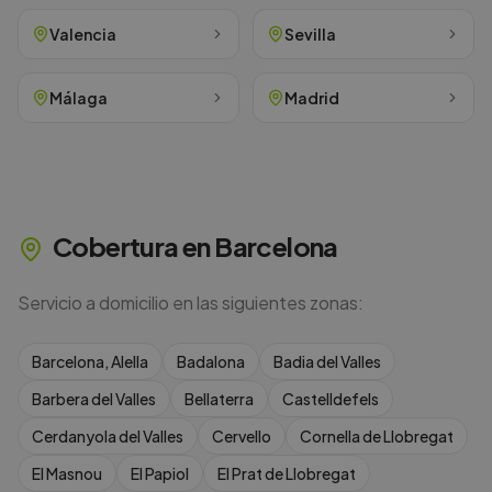
Valencia
Sevilla
Málaga
Madrid
Cobertura en
Barcelona
Servicio a domicilio en las siguientes zonas:
Barcelona, Alella
Badalona
Badia del Valles
Barbera del Valles
Bellaterra
Castelldefels
Cerdanyola del Valles
Cervello
Cornella de Llobregat
El Masnou
El Papiol
El Prat de Llobregat