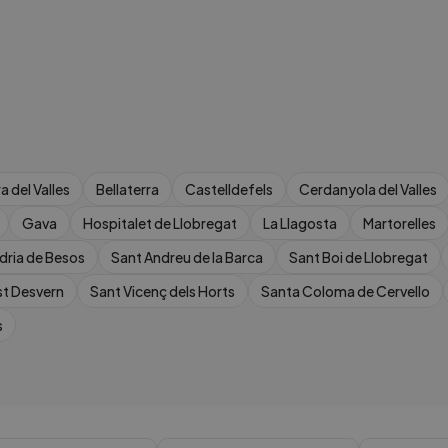
a del Valles
Bellaterra
Castelldefels
Cerdanyola del Valles
Gava
Hospitalet de Llobregat
La Llagosta
Martorelles
dria de Besos
Sant Andreu de la Barca
Sant Boi de Llobregat
st Desvern
Sant Vicenç dels Horts
Santa Coloma de Cervello
s