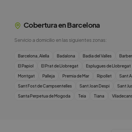
Cobertura en
Barcelona
Servicio a domicilio en las siguientes zonas:
Barcelona, Alella
Badalona
Badia del Valles
Barber
El Papiol
El Prat de Llobregat
Esplugues de Llobregat
Montgat
Palleja
Premia de Mar
Ripollet
Sant A
Sant Fost de Campsentelles
Sant Joan Despi
Sant Ju
Santa Perpetua de Mogoda
Teia
Tiana
Viladecan