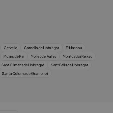
Cervello
Cornella de Llobregat
El Masnou
Molins de Rei
Mollet del Valles
Montcada i Reixac
Sant Climent de Llobregat
Sant Feliu de Llobregat
Santa Coloma de Gramenet