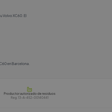
tu Volvo XC60. El
XC60 en Barcelona.
Productor autorizado de residuos
Reg.
13-A-452-00140441