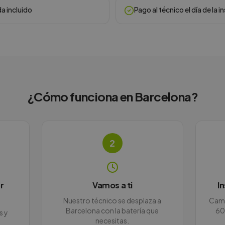
da incluido
Pago al técnico el día de la i
¿Cómo funciona en
Barcelona
?
2
r
Vamos a ti
I
Nuestro técnico se desplaza a
Camb
Barcelona con la batería que
60
s y
necesitas.