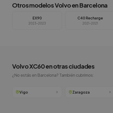
Otros modelos
Volvo
en
Barcelona
EX90
C40 Recharge
2023-2023
2021-2021
Volvo
XC60
en otras ciudades
¿No estás en
Barcelona
? También cubrimos:
Vigo
Zaragoza