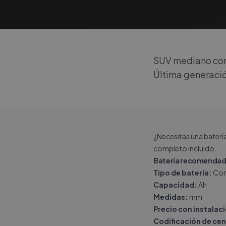
SUV mediano con 
Última generación
¿Necesitas una baterí
completo incluido.
Batería recomendad
Tipo de batería:
Con
Capacidad:
Ah
Medidas:
mm
Precio con instalac
Codificación de cen