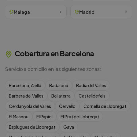
Málaga
Madrid
Cobertura en
Barcelona
Servicio a domicilio en las siguientes zonas:
Barcelona, Alella
Badalona
Badia del Valles
Barbera del Valles
Bellaterra
Castelldefels
Cerdanyola del Valles
Cervello
Cornella de Llobregat
El Masnou
El Papiol
El Prat de Llobregat
Esplugues de Llobregat
Gava