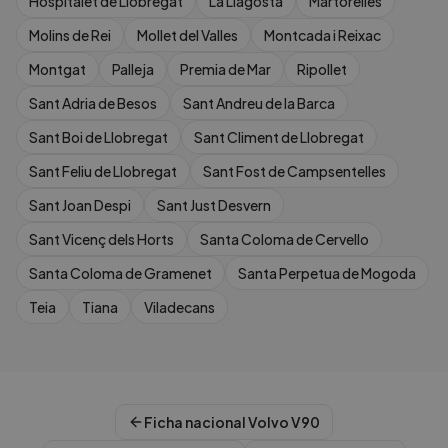
Hospitalet de Llobregat
La Llagosta
Martorelles
Molins de Rei
Mollet del Valles
Montcada i Reixac
Montgat
Palleja
Premia de Mar
Ripollet
Sant Adria de Besos
Sant Andreu de la Barca
Sant Boi de Llobregat
Sant Climent de Llobregat
Sant Feliu de Llobregat
Sant Fost de Campsentelles
Sant Joan Despi
Sant Just Desvern
Sant Vicenç dels Horts
Santa Coloma de Cervello
Santa Coloma de Gramenet
Santa Perpetua de Mogoda
Teia
Tiana
Viladecans
Ficha nacional
Volvo
V90