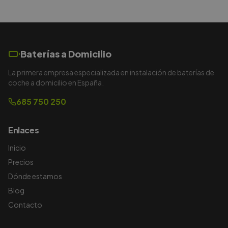
Baterías a Domicilio
La primera empresa especializada en instalación de baterías de
coche a domicilio en España.
685 750 250
Enlaces
Inicio
Precios
Dónde estamos
Blog
Contacto