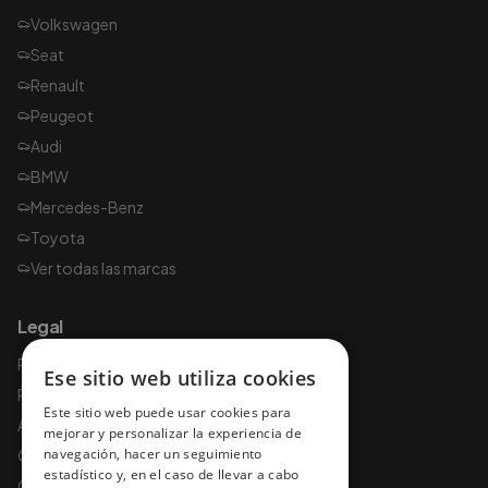
Volkswagen
Seat
Renault
Peugeot
Audi
BMW
Mercedes-Benz
Toyota
Ver todas las marcas
Legal
Política de privacidad
Ese sitio web utiliza cookies
Política de cookies
Este sitio web puede usar cookies para
Aviso legal
mejorar y personalizar la experiencia de
navegación, hacer un seguimiento
Condiciones de uso
estadístico y, en el caso de llevar a cabo
Condiciones y garantías