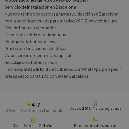
Motorizaciones del Volvo V90 (2016-2016)
Servicio de instalación en Barcelona
Nuestro técnico se desplaza hasta tu ubicación en Barcelona
con la batería adecuada para tu Volvo V90. El servicio incluye:
Test de batería y alternador
Desmontaje de la batería antigua
Montaje de la batería nueva
Prueba de derivaciones eléctricas
Codificación de centralita (si aplica)
Reciclaje de la batería usada
Llámanos al
935181818
o escríbenos por
WhatsApp
para pedir
presupuesto para tu Volvo V90 en Barcelona.
4.7
Desde
2012
· Marca registrada
4175
reseñas Google + Facebook
Garantía oficial 2-4 años
Productor autorizado de