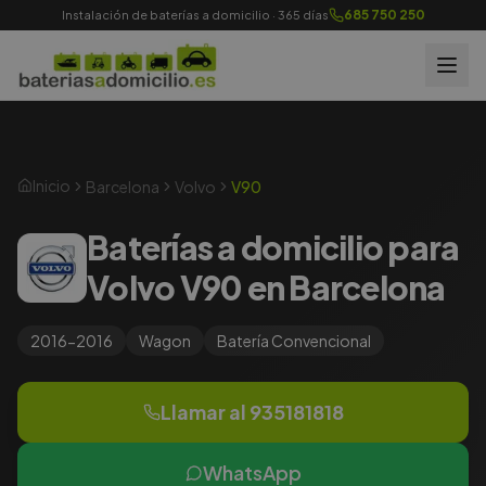
685 750 250
Instalación de baterías a domicilio · 365 días
Inicio
Barcelona
Volvo
V90
Baterías a domicilio para
Volvo V90 en Barcelona
2016-2016
Wagon
Batería
Convencional
Llamar al
935181818
WhatsApp