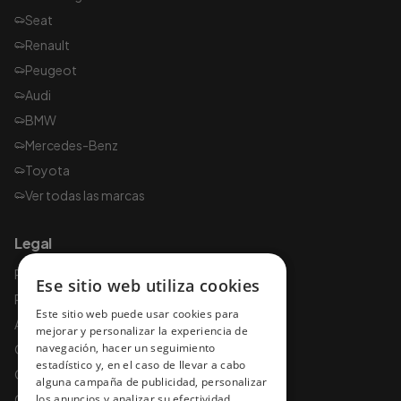
Seat
Renault
Peugeot
Audi
BMW
Mercedes-Benz
Toyota
Ver todas las marcas
Legal
Política de privacidad
Ese sitio web utiliza cookies
Política de cookies
Este sitio web puede usar cookies para
Aviso legal
mejorar y personalizar la experiencia de
navegación, hacer un seguimiento
Condiciones de uso
estadístico y, en el caso de llevar a cabo
Condiciones y garantías
alguna campaña de publicidad, personalizar
Condiciones de contratación
los anuncios y analizar su efectividad.