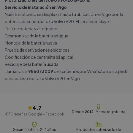
Motorizaciones del Volvo V90 (2016-2016)
Servicio de instalación en Vigo
Nuestro técnico se desplaza hasta tu ubicación en Vigo con la
batería adecuada para tu Volvo V90. El servicio incluye:
Test de batería y alternador
Desmontaje de la batería antigua
Montaje de la batería nueva
Prueba de derivaciones eléctricas
Codificación de centralita (si aplica)
Reciclaje de la batería usada
Llámanos al
986073009
o escríbenos por
WhatsApp
para pedir
presupuesto para tu Volvo V90 en Vigo.
4.7
Desde
2012
· Marca registrada
4175
reseñas Google + Facebook
Garantía oficial 2-4 años
Productor autorizado de