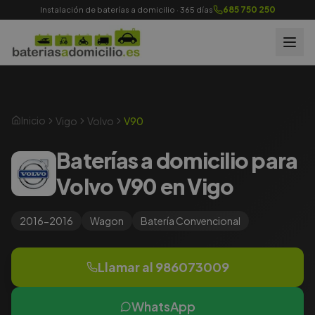
685 750 250
Instalación de baterías a domicilio · 365 días
Inicio
Vigo
Volvo
V90
Baterías a domicilio para
Volvo V90 en Vigo
2016-2016
Wagon
Batería
Convencional
Llamar al
986073009
WhatsApp