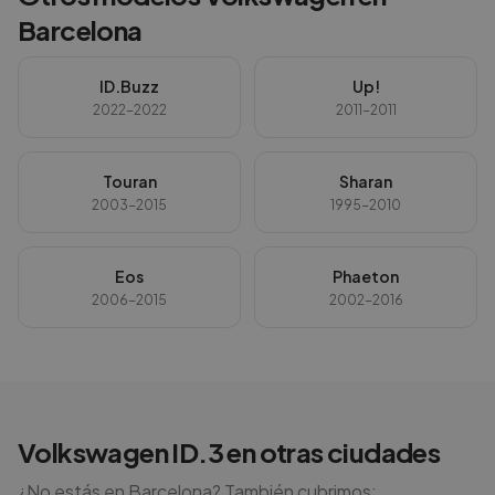
Barcelona
ID.Buzz
Up!
2022-2022
2011-2011
Touran
Sharan
2003-2015
1995-2010
Eos
Phaeton
2006-2015
2002-2016
Volkswagen
ID.3
en otras ciudades
¿No estás en
Barcelona
? También cubrimos: