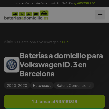
685 750 250
Instalación de baterías a domicilio · 365 días
Inicio
Barcelona
Volkswagen
ID.3
Baterías a domicilio para
Volkswagen ID.3 en
Barcelona
2020-2020
Hatchback
Batería
Convencional
Llamar al
935181818