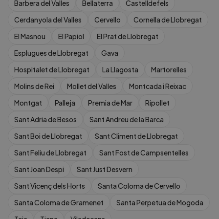
Barbera del Valles
Bellaterra
Castelldefels
Cerdanyola del Valles
Cervello
Cornella de Llobregat
El Masnou
El Papiol
El Prat de Llobregat
Esplugues de Llobregat
Gava
Hospitalet de Llobregat
La Llagosta
Martorelles
Molins de Rei
Mollet del Valles
Montcada i Reixac
Montgat
Palleja
Premia de Mar
Ripollet
Sant Adria de Besos
Sant Andreu de la Barca
Sant Boi de Llobregat
Sant Climent de Llobregat
Sant Feliu de Llobregat
Sant Fost de Campsentelles
Sant Joan Despi
Sant Just Desvern
Sant Vicenç dels Horts
Santa Coloma de Cervello
Santa Coloma de Gramenet
Santa Perpetua de Mogoda