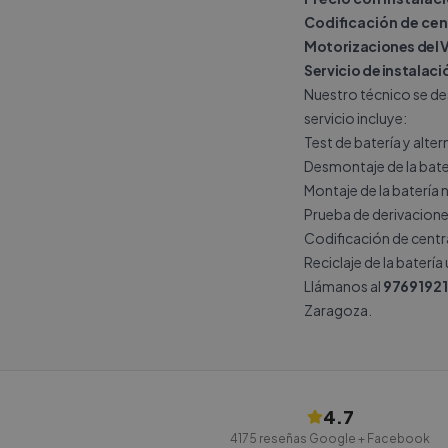
Codificación de cen
Motorizaciones del 
Servicio de instalac
Nuestro técnico se de
servicio incluye:
Test de batería y alte
Desmontaje de la bate
Montaje de la batería 
Prueba de derivacione
Codificación de central
Reciclaje de la batería
Llámanos al
9769192
Zaragoza.
4.7
4175
reseñas Google + Facebook