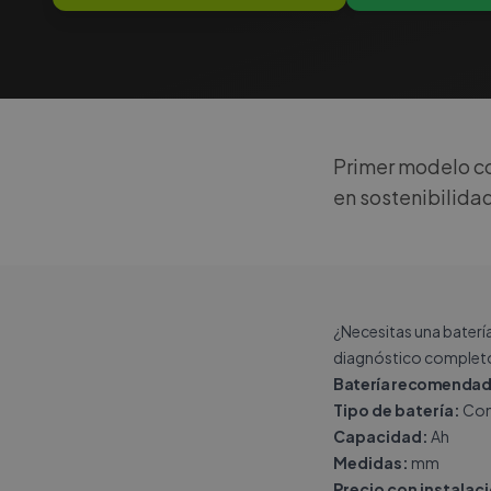
Primer modelo c
en sostenibilida
¿Necesitas una baterí
diagnóstico completo
Batería recomendada
Tipo de batería:
Con
Capacidad:
Ah
Medidas:
mm
Precio con instalac