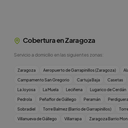
Cobertura en
Zaragoza
Servicio a domicilio en las siguientes zonas:
Zaragoza
Aeropuerto de Garrapinillos (Zaragoza)
Al
Campamento San Gregorio
Cartuja Baja
Casetas
La Joyosa
La Muela
Leciñena
Lugarico de Cerdán
Pedrola
Peñaflor de Gállego
Peramán
Perdiguer
Sobradiel
Torre Balmez (Barrio de Garrapinillos)
Torre
Villanueva de Gállego
Villarrapa
Zaragoza Barrio Mo