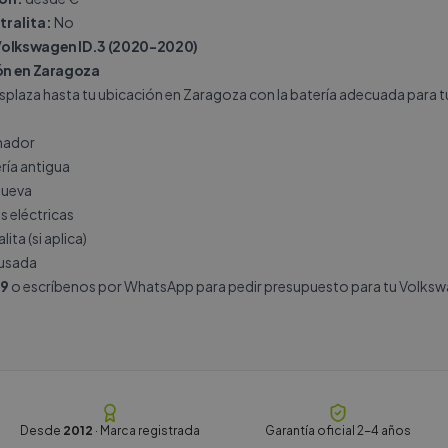
tralita:
No
Volkswagen ID.3 (2020-2020)
ión en Zaragoza
splaza hasta tu ubicación en Zaragoza con la batería adecuada para t
rnador
ría antigua
nueva
s eléctricas
ita (si aplica)
 usada
19
o escríbenos por
WhatsApp
para pedir presupuesto para tu Volksw
Desde
2012
· Marca registrada
Garantía oficial 2-4 años