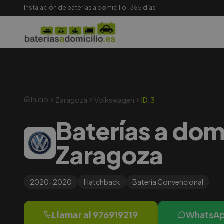
Instalación de baterías a domicilio · 365 días
Inicio
Zaragoza
Volkswagen
ID.3
Baterías a dom
Zaragoza
2020-2020
Hatchback
Batería
Convencional
Llamar al
976919219
WhatsA