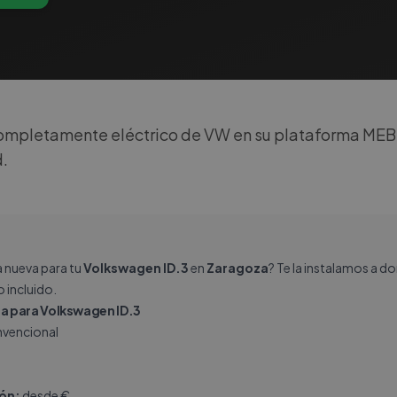
ompletamente eléctrico de VW en su plataforma MEB,
d.
a nueva para tu
Volkswagen ID.3
en
Zaragoza
? Te la instalamos a d
 incluido.
 para Volkswagen ID.3
vencional
ión:
desde €