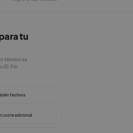
para tu
ro técnico se
u ID.3 lo
mbién festivos
in coste adicional