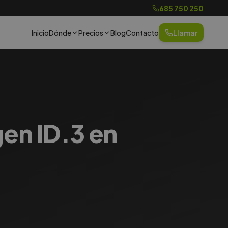
685 750 250
Inicio
Dónde
Precios
Blog
Contacto
Llamar
en ID.3 en