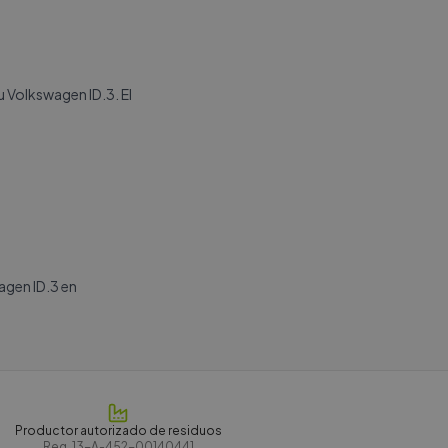
u Volkswagen ID.3. El
agen ID.3 en
Productor autorizado de residuos
Reg.
13-A-452-00140441