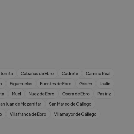
torrita
Cabañas de Ebro
Cadrete
Camino Real
ro
Figueruelas
Fuentes de Ebro
Grisén
Jaulín
ta
Muel
Nuez de Ebro
Osera de Ebro
Pastriz
an Juan de Mozarrifar
San Mateo de Gállego
o
Villafranca de Ebro
Villamayor de Gállego