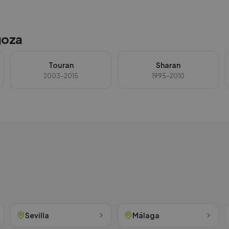
goza
Touran
Sharan
2003-2015
1995-2010
Sevilla
Málaga