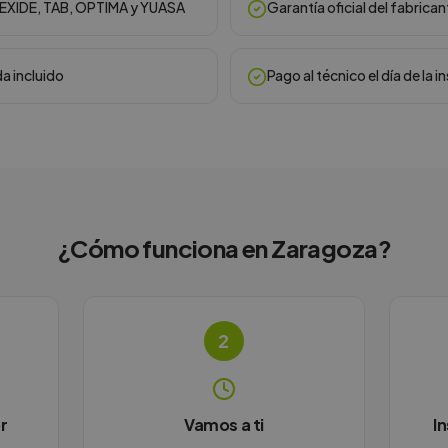
, EXIDE, TAB, OPTIMA y YUASA
Garantía oficial del fabrican
da incluido
Pago al técnico el día de la i
¿Cómo funciona en
Zaragoza
?
2
r
Vamos a ti
I