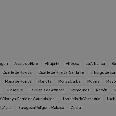
agón
Alcalá de Ebro
Alfajarín
Alfocea
La Alfranca
Bo
Cuarte de Huerva
Cuarte de Huerva, Santa Fe
El Burgo de Eb
María de Huerva
Marlofa
Monzalbarba
Movera
Mozo
a
Pinseque
La Puebla de Alfindén
Remolinos
Rodén
S
 Villaroya (Barrio de Garrapinillos)
Torrecilla de Valmadrid
Uteb
ntañana
Zaragoza Polígono Malpica
Zuera