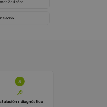
te de 2 a 4 años
nstalación
3
nstalación + diagnóstico