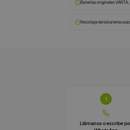
Baterías originales VARTA
Reciclaje de la batería usa
1
Llámanos o escribe po