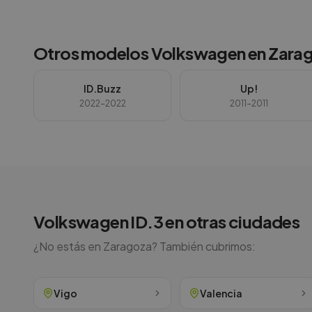
Otros modelos
Volkswagen
en
Zara
ID.Buzz
Up!
2022-2022
2011-2011
Volkswagen
ID.3
en otras ciudades
¿No estás en
Zaragoza
? También cubrimos:
Vigo
Valencia