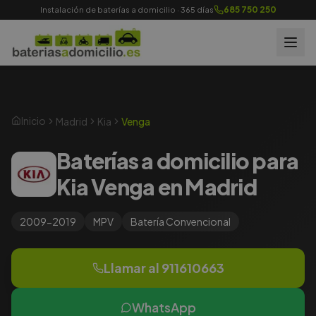
685 750 250
Instalación de baterías a domicilio · 365 días
Inicio
Madrid
Kia
Venga
Baterías a domicilio para
Kia Venga en Madrid
2009-2019
MPV
Batería
Convencional
Llamar al
911610663
WhatsApp