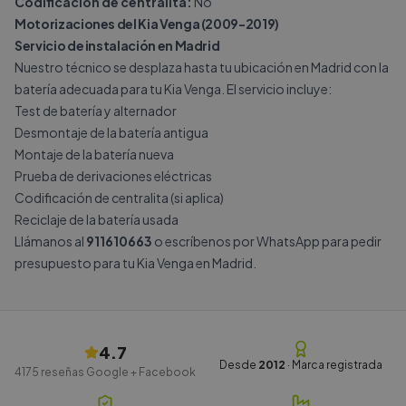
Codificación de centralita:
No
Motorizaciones del Kia Venga (2009-2019)
Servicio de instalación en Madrid
Nuestro técnico se desplaza hasta tu ubicación en Madrid con la
batería adecuada para tu Kia Venga. El servicio incluye:
Test de batería y alternador
Desmontaje de la batería antigua
Montaje de la batería nueva
Prueba de derivaciones eléctricas
Codificación de centralita (si aplica)
Reciclaje de la batería usada
Llámanos al
911610663
o escríbenos por
WhatsApp
para pedir
presupuesto para tu Kia Venga en Madrid.
4.7
Desde
2012
· Marca registrada
4175
reseñas Google + Facebook