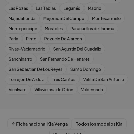
Las Rozas
Las Tablas
Leganés
Madrid
Majadahonda
Mejorada Del Campo
Montecarmelo
Monteprincipe
Móstoles
Paracuellos del Jarama
Parla
Pinto
Pozuelo De Alarcon
Rivas-Vaciamadrid
San Agustin Del Guadalix
Sanchinarro
San Fernando De Henares
San Sebastian De Los Reyes
Santo Domingo
Torrejon De Ardoz
Tres Cantos
Velilla De San Antonio
Vicálvaro
Villaviciosa de Odón
Valdemarín
Ficha nacional
Kia
Venga
Todos los modelos
Kia