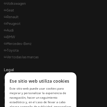
Volkswagen
Seat
Renault
Peugeot
Audi
BMW
Mercedes-Benz
Toyota
Ver todas las marcas
Legal
Política de privacidad
Ese sitio web utiliza cookies
Política de cookies
Este sitio web puede usar cookies para
Aviso legal
mejorar y personalizar la experiencia de
navegación, hacer un seguimiento
Condiciones de uso
estadístico y, en el caso de llevar a cabo
Condiciones y garantías
alguna campaña de publicidad, personalizar