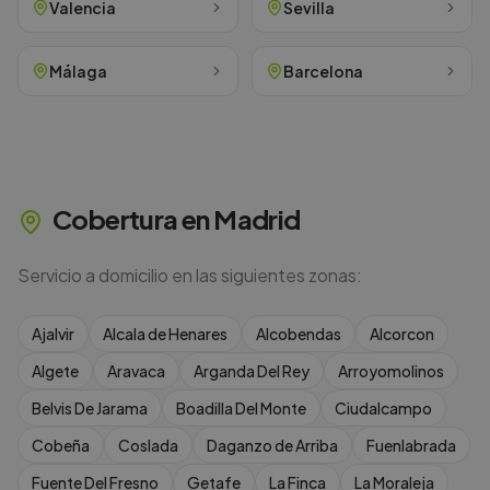
Valencia
Sevilla
Málaga
Barcelona
Cobertura en
Madrid
Servicio a domicilio en las siguientes zonas:
Ajalvir
Alcala de Henares
Alcobendas
Alcorcon
Algete
Aravaca
Arganda Del Rey
Arroyomolinos
Belvis De Jarama
Boadilla Del Monte
Ciudalcampo
Cobeña
Coslada
Daganzo de Arriba
Fuenlabrada
Fuente Del Fresno
Getafe
La Finca
La Moraleja