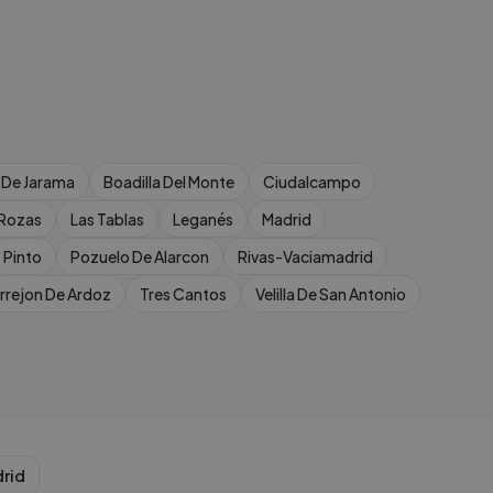
s De Jarama
Boadilla Del Monte
Ciudalcampo
 Rozas
Las Tablas
Leganés
Madrid
Pinto
Pozuelo De Alarcon
Rivas-Vaciamadrid
rrejon De Ardoz
Tres Cantos
Velilla De San Antonio
rid