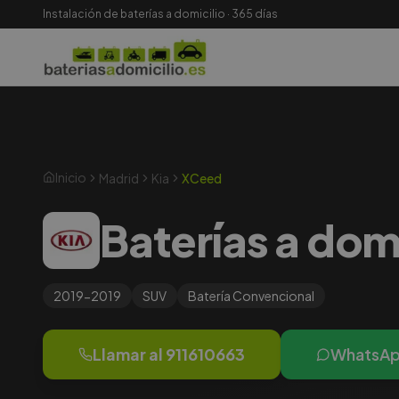
Instalación de baterías a domicilio · 365 días
Inicio
Madrid
Kia
XCeed
Baterías a dom
2019-2019
SUV
Batería
Convencional
Llamar al
911610663
WhatsA