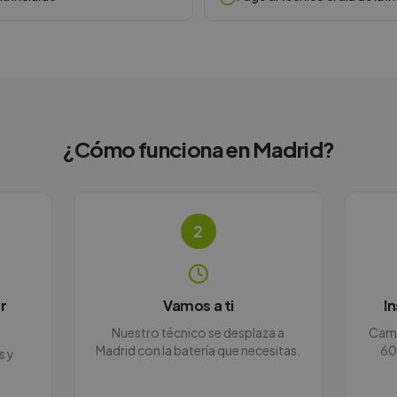
¿Cómo funciona en
Madrid
?
2
r
Vamos a ti
I
Nuestro técnico se desplaza a
Camb
Madrid con la batería que necesitas.
60
s y