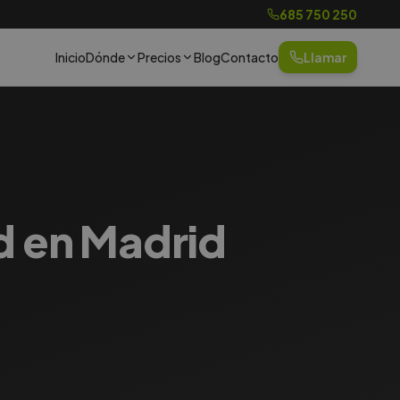
685 750 250
Inicio
Dónde
Precios
Blog
Contacto
Llamar
d en Madrid