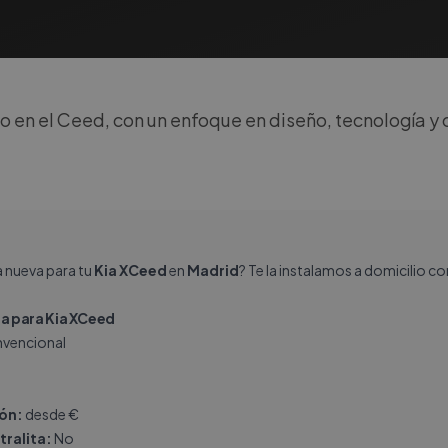
 en el Ceed, con un enfoque en diseño, tecnología y 
a nueva para tu
Kia XCeed
en
Madrid
? Te la instalamos a domicilio c
a para Kia XCeed
vencional
ión:
desde €
tralita:
No