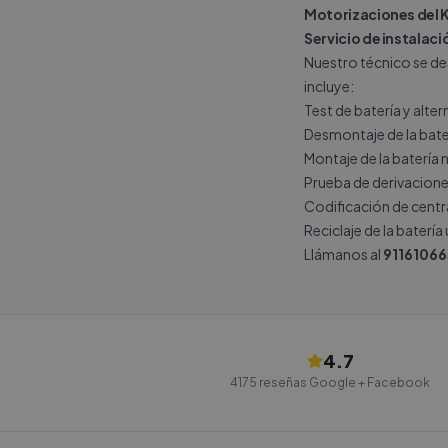
Motorizaciones del 
Servicio de instalac
Nuestro técnico se des
incluye:
Test de batería y alte
Desmontaje de la bate
Montaje de la batería 
Prueba de derivacione
Codificación de central
Reciclaje de la batería
Llámanos al
91161066
4.7
4175
reseñas Google + Facebook