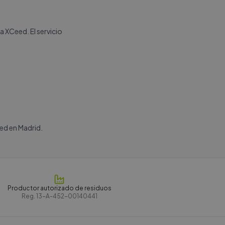
a XCeed. El servicio
ed en Madrid.
Productor autorizado de residuos
Reg.
13-A-452-00140441