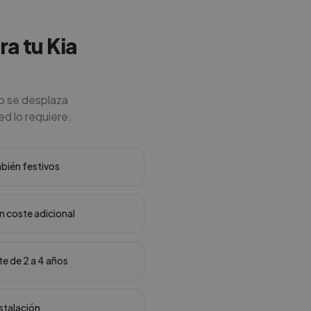
ra tu Kia
co se desplaza
ed lo requiere.
mbién festivos
in coste adicional
te de 2 a 4 años
nstalación