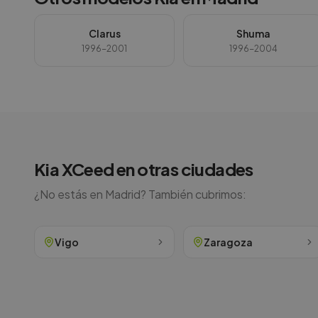
Clarus
Shuma
1996-2001
1996-2004
Kia
XCeed
en otras ciudades
¿No estás en
Madrid
? También cubrimos:
Vigo
Zaragoza