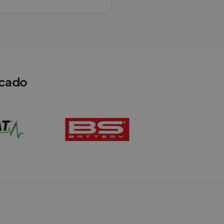
rcado