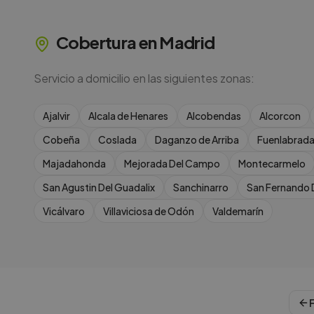
Cobertura en
Madrid
Servicio a domicilio en las siguientes zonas:
Ajalvir
Alcala de Henares
Alcobendas
Alcorcon
Cobeña
Coslada
Daganzo de Arriba
Fuenlabrad
Majadahonda
Mejorada Del Campo
Montecarmelo
San Agustin Del Guadalix
Sanchinarro
San Fernando 
Vicálvaro
Villaviciosa de Odón
Valdemarín