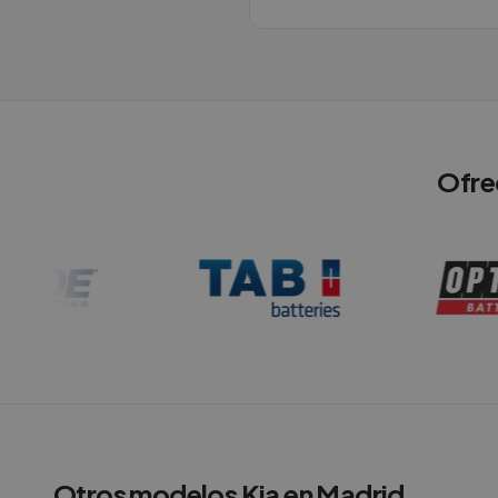
Ofre
Otros modelos
Kia
en
Madrid