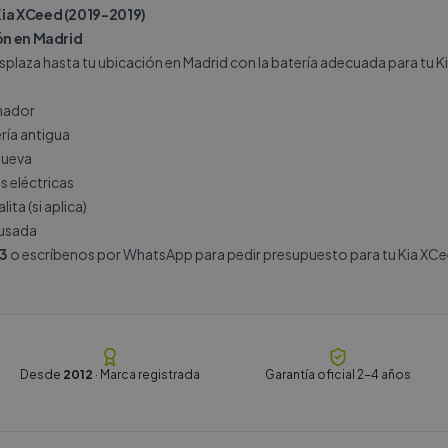
Kia XCeed (2019-2019)
ión en Madrid
plaza hasta tu ubicación en Madrid con la batería adecuada para tu Ki
rnador
ría antigua
nueva
s eléctricas
ita (si aplica)
 usada
3
o escríbenos por
WhatsApp
para pedir presupuesto para tu Kia XCe
Desde
2012
· Marca registrada
Garantía oficial 2-4 años