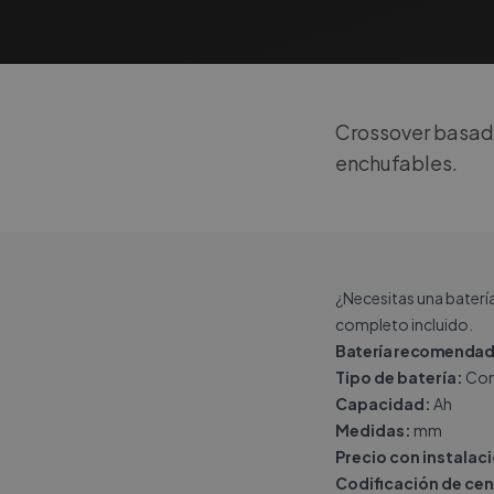
Crossover basado
enchufables.
¿Necesitas una baterí
completo incluido.
Batería recomendad
Tipo de batería:
Con
Capacidad:
Ah
Medidas:
mm
Precio con instalac
Codificación de cen