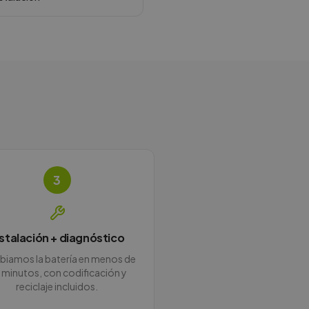
3
nstalación + diagnóstico
iamos la batería en menos de
 minutos, con codificación y
reciclaje incluidos.