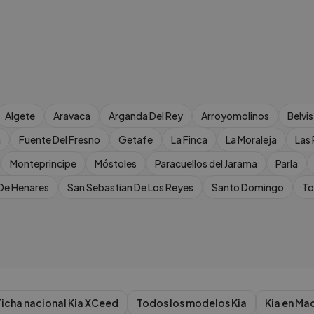
Algete
Aravaca
Arganda Del Rey
Arroyomolinos
Belvi
a
Fuente Del Fresno
Getafe
La Finca
La Moraleja
Las
Monteprincipe
Móstoles
Paracuellos del Jarama
Parla
De Henares
San Sebastian De Los Reyes
Santo Domingo
To
Ficha nacional
Kia
XCeed
Todos los modelos
Kia
Kia
en
Mad