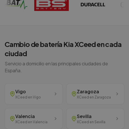
Cambio de batería
Kia
XCeed
en cada
ciudad
Servicio a domicilio en las principales ciudades de
España.
Vigo
Zaragoza
XCeed
en
Vigo
XCeed
en
Zaragoza
Valencia
Sevilla
XCeed
en
Valencia
XCeed
en
Sevilla