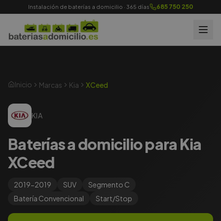
685 750 250
Instalación de baterías a domicilio · 365 días
Inicio
Marcas
Kia
XCeed
KIA
Baterías a domicilio para Kia
XCeed
2019-2019
SUV
Segmento
C
Batería
Convencional
Start/Stop