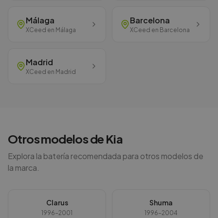
Málaga
Barcelona
XCeed
en
Málaga
XCeed
en
Barcelona
Madrid
XCeed
en
Madrid
Otros modelos de
Kia
Explora la batería recomendada para otros modelos de
la marca.
Clarus
Shuma
1996-2001
1996-2004