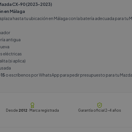
 Mazda CX-90 (2023-2023)
ión en Málaga
splaza hasta tu ubicación en Málaga con la batería adecuada para tu 
rnador
ría antigua
nueva
s eléctricas
ita (si aplica)
 usada
15
o escríbenos por
WhatsApp
para pedir presupuesto para tu Mazd
Desde
2012
· Marca registrada
Garantía oficial 2-4 años