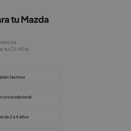
ara tu Mazda
cnico se
si tu CX-90 lo
mbién festivos
in coste adicional
te de 2 a 4 años