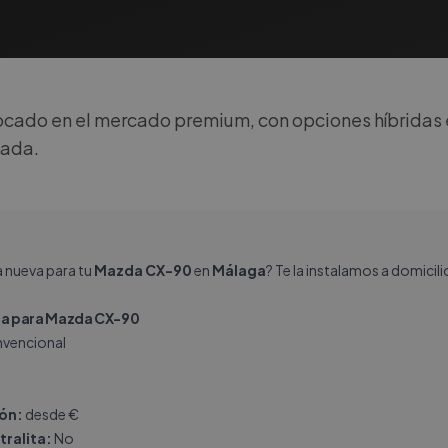
cado en el mercado premium, con opciones híbridas 
zada.
a nueva para tu
Mazda CX-90
en
Málaga
? Te la instalamos a domicil
a para Mazda CX-90
vencional
ión:
desde €
tralita:
No