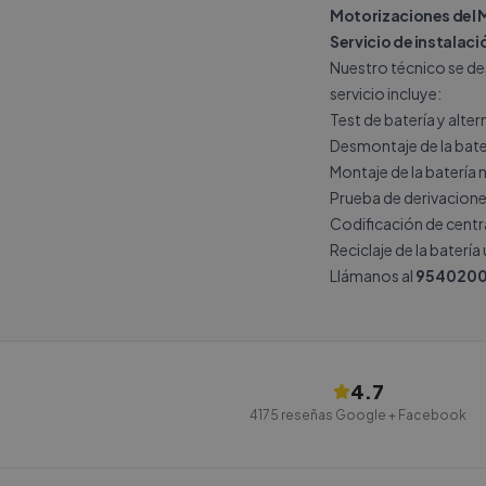
Motorizaciones del
Servicio de instalac
Nuestro técnico se de
servicio incluye:
Test de batería y alte
Desmontaje de la bate
Montaje de la batería 
Prueba de derivacione
Codificación de central
Reciclaje de la batería
Llámanos al
9540200
4.7
4175
reseñas Google + Facebook