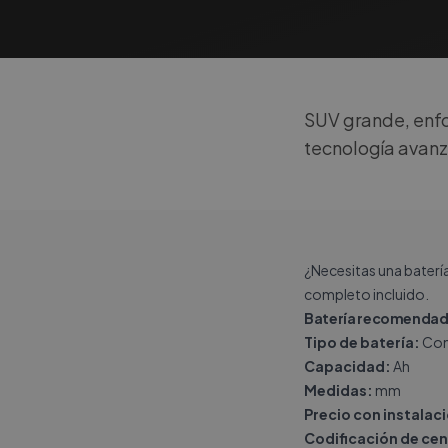
SUV grande, enfo
tecnología avan
¿Necesitas una baterí
completo incluido.
Batería recomendad
Tipo de batería:
Con
Capacidad:
Ah
Medidas:
mm
Precio con instalac
Codificación de cen