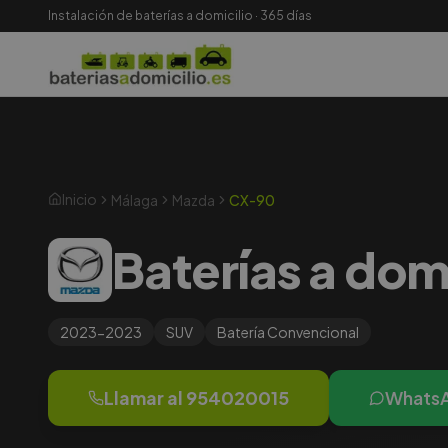
Instalación de baterías a domicilio · 365 días
Inicio
Málaga
Mazda
CX-90
Baterías a dom
2023-2023
SUV
Batería
Convencional
Llamar al
954020015
Whats