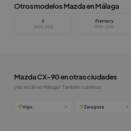
Otros modelos
Mazda
en
Málaga
5
Premacy
2005-2015
1999-2010
Mazda
CX-90
en otras ciudades
¿No estás en
Málaga
? También cubrimos:
Vigo
Zaragoza