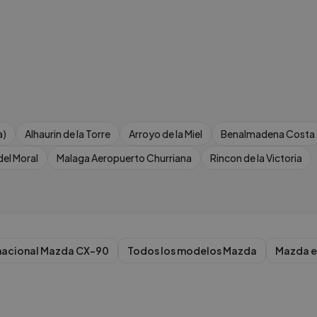
a)
Alhaurin de la Torre
Arroyo de la Miel
Benalmadena Costa
del Moral
Malaga Aeropuerto Churriana
Rincon de la Victoria
nacional
Mazda
CX-90
Todos los modelos
Mazda
Mazda
e