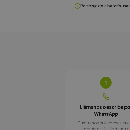
Reciclaje de la batería usa
1
Llámanos o escribe po
WhatsApp
Cuéntanos qué coche tiene
dónde estás. Te damos