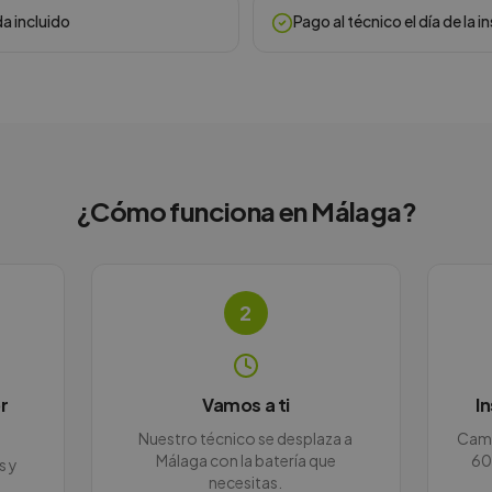
da incluido
Pago al técnico el día de la i
¿Cómo funciona en
Málaga
?
2
r
Vamos a ti
I
Nuestro técnico se desplaza a
Camb
Málaga con la batería que
60
s y
necesitas.