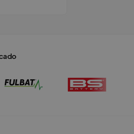
rcado