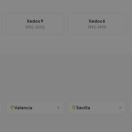
Xedos 9
Xedos 6
1992-2002
1992-1999
Valencia
Sevilla