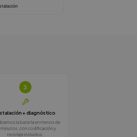
nstalación
3
nstalación + diagnóstico
iamos la batería en menos de
 minutos, con codificación y
reciclaje incluidos.