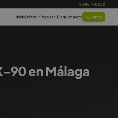
685 750 250
Inicio
Dónde
Precios
Blog
Contacto
Llamar
CX-90 en Málaga