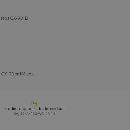
Mazda CX-90. El
a CX-90 en Málaga.
Productor autorizado de residuos
Reg.
13-A-452-00140441