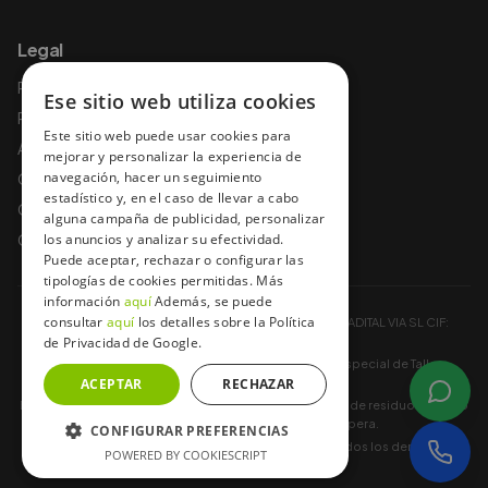
Legal
Política de privacidad
Ese sitio web utiliza cookies
Política de cookies
Este sitio web puede usar cookies para
Aviso legal
mejorar y personalizar la experiencia de
navegación, hacer un seguimiento
Condiciones de uso
estadístico y, en el caso de llevar a cabo
Condiciones y garantías
alguna campaña de publicidad, personalizar
Condiciones de contratación
los anuncios y analizar su efectividad.
Puede aceptar, rechazar o configurar las
tipologías de cookies permitidas. Más
información
aquí
Además, se puede
consultar
aquí
los detalles sobre la Política
Baterías a Domicilio ® es una Marca Registrada por ADITAL VIA SL CIF:
de Privacidad de Google.
B85748036.
Registro Industrial 13-A-452-00140441 Registro especial de Taller
ACEPTAR
CM/19108
RECHAZAR
Baterías a Domicilio® está registrada como productor de residuos (plomo
de baterías) en todas las CCAA donde opera.
CONFIGURAR PREFERENCIAS
Copyright © 2012 -
2026
bateriasadomicilio.es. Todos los derechos
POWERED BY COOKIESCRIPT
reservados.