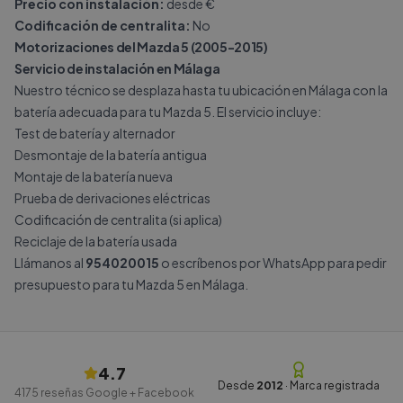
Precio con instalación:
desde €
Codificación de centralita:
No
Motorizaciones del Mazda 5 (2005-2015)
Servicio de instalación en Málaga
Nuestro técnico se desplaza hasta tu ubicación en Málaga con la
batería adecuada para tu Mazda 5. El servicio incluye:
Test de batería y alternador
Desmontaje de la batería antigua
Montaje de la batería nueva
Prueba de derivaciones eléctricas
Codificación de centralita (si aplica)
Reciclaje de la batería usada
Llámanos al
954020015
o escríbenos por
WhatsApp
para pedir
presupuesto para tu Mazda 5 en Málaga.
4.7
Desde
2012
· Marca registrada
4175
reseñas Google + Facebook