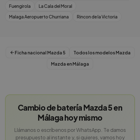
Fuengirola
La Cala del Moral
Malaga Aeropuerto Churriana
Rincon de la Victoria
Ficha nacional
Mazda
5
Todos los modelos
Mazda
Mazda
en
Málaga
Cambio de batería Mazda 5 en
Málaga hoy mismo
Llámanos o escríbenos por WhatsApp. Te damos
presupuesto al instante y, si quieres, vamos hoy