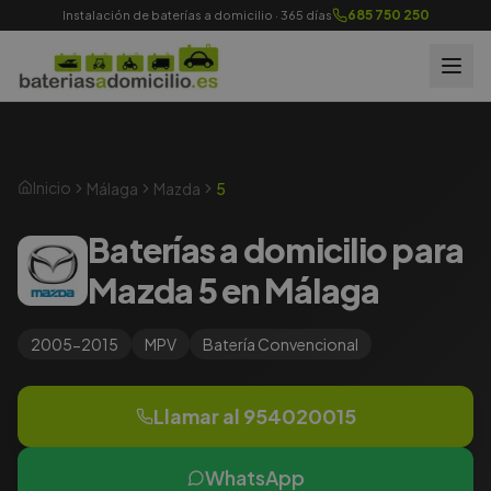
685 750 250
Instalación de baterías a domicilio · 365 días
Inicio
Málaga
Mazda
5
Baterías a domicilio para
Mazda 5 en Málaga
2005-2015
MPV
Batería
Convencional
Llamar al
954020015
WhatsApp