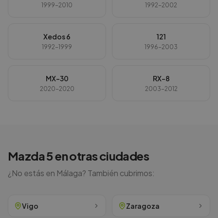
1999-2010
1992-2002
Xedos 6
121
1992-1999
1996-2003
MX-30
RX-8
2020-2020
2003-2012
Mazda
5
en otras ciudades
¿No estás en
Málaga
? También cubrimos:
Vigo
Zaragoza