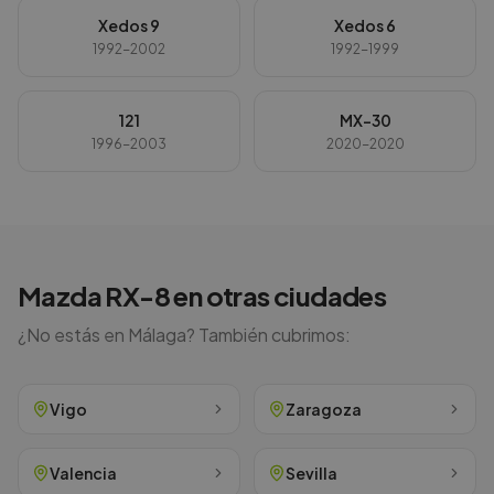
Xedos 9
Xedos 6
1992-2002
1992-1999
121
MX-30
1996-2003
2020-2020
Mazda
RX-8
en otras ciudades
¿No estás en
Málaga
? También cubrimos:
Vigo
Zaragoza
Valencia
Sevilla