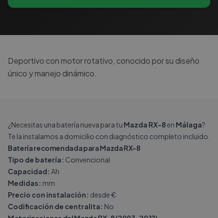
Deportivo con motor rotativo, conocido por su diseño
único y manejo dinámico.
¿Necesitas una batería nueva para tu
Mazda RX-8
en
Málaga
?
Te la instalamos a domicilio con diagnóstico completo incluido.
Batería recomendada para Mazda RX-8
Tipo de batería:
Convencional
Capacidad:
Ah
Medidas:
mm
Precio con instalación:
desde €
Codificación de centralita:
No