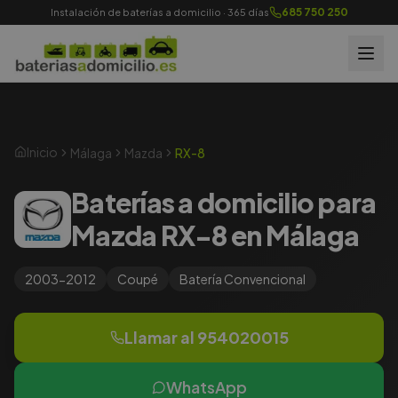
685 750 250
Instalación de baterías a domicilio · 365 días
Inicio
Málaga
Mazda
RX-8
Baterías a domicilio para
Mazda RX-8 en Málaga
2003-2012
Coupé
Batería
Convencional
Llamar al
954020015
WhatsApp