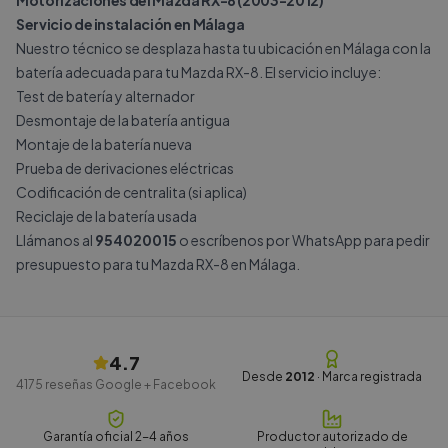
Motorizaciones del Mazda RX-8 (2003-2012)
Servicio de instalación en Málaga
Nuestro técnico se desplaza hasta tu ubicación en Málaga con la
batería adecuada para tu Mazda RX-8. El servicio incluye:
Test de batería y alternador
Desmontaje de la batería antigua
Montaje de la batería nueva
Prueba de derivaciones eléctricas
Codificación de centralita (si aplica)
Reciclaje de la batería usada
Llámanos al
954020015
o escríbenos por
WhatsApp
para pedir
presupuesto para tu Mazda RX-8 en Málaga.
4.7
Desde
2012
· Marca registrada
4175
reseñas Google + Facebook
Garantía oficial 2-4 años
Productor autorizado de