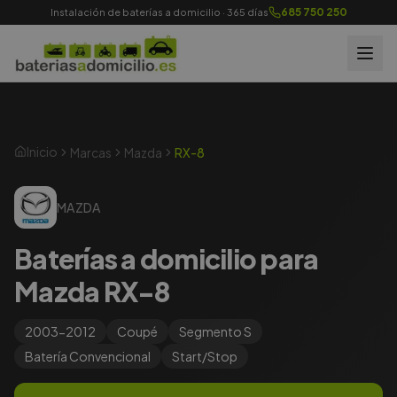
685 750 250
Instalación de baterías a domicilio · 365 días
Inicio
Marcas
Mazda
RX-8
MAZDA
Baterías a domicilio para
Mazda RX-8
2003-2012
Coupé
Segmento
S
Batería
Convencional
Start/Stop