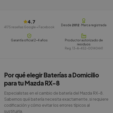
4.7
Desde
2012
· Marca registrada
4175
reseñas Google + Facebook
Garantía oficial 2-4 años
Productor autorizado de
residuos
Reg.
13-A-452-00140441
Por qué elegir Baterías a Domicilio
para tu Mazda RX-8
Especialistas en el cambio de batería del Mazda RX-8.
Sabemos qué batería necesita exactamente, si requiere
codificación y cómo evitar los errores típicos al
sustituirla.