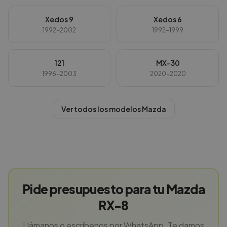
Xedos 9
Xedos 6
1992-2002
1992-1999
121
MX-30
1996-2003
2020-2020
Ver todos los modelos
Mazda
Pide presupuesto para tu Mazda
RX-8
Llámanos o escríbenos por WhatsApp. Te damos