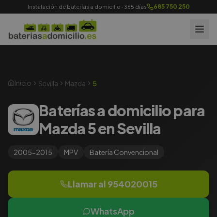
685 750 250
Instalación de baterías a domicilio · 365 días
Inicio
Sevilla
Mazda
5
Baterías a domicilio para
Mazda 5 en Sevilla
2005-2015
MPV
Batería
Convencional
Llamar al
954020015
WhatsApp