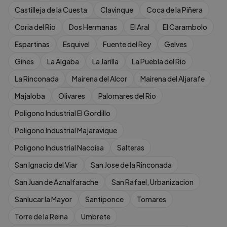
Castilleja de la Cuesta
Clavinque
Coca de la Piñera
Coria del Rio
Dos Hermanas
El Aral
El Carambolo
Espartinas
Esquivel
Fuente del Rey
Gelves
Gines
La Algaba
La Jarilla
La Puebla del Rio
La Rinconada
Mairena del Alcor
Mairena del Aljarafe
Majaloba
Olivares
Palomares del Rio
Poligono Industrial El Gordillo
Poligono Industrial Majaravique
Poligono Industrial Nacoisa
Salteras
San Ignacio del Viar
San Jose de la Rinconada
San Juan de Aznalfarache
San Rafael, Urbanizacion
Sanlucar la Mayor
Santiponce
Tomares
Torre de la Reina
Umbrete