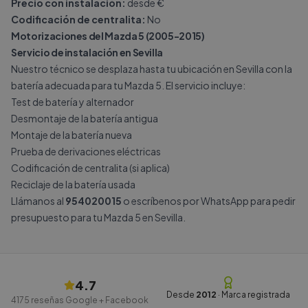
Precio con instalación:
desde €
Codificación de centralita:
No
Motorizaciones del Mazda 5 (2005-2015)
Servicio de instalación en Sevilla
Nuestro técnico se desplaza hasta tu ubicación en Sevilla con la
batería adecuada para tu Mazda 5. El servicio incluye:
Test de batería y alternador
Desmontaje de la batería antigua
Montaje de la batería nueva
Prueba de derivaciones eléctricas
Codificación de centralita (si aplica)
Reciclaje de la batería usada
Llámanos al
954020015
o escríbenos por
WhatsApp
para pedir
presupuesto para tu Mazda 5 en Sevilla.
4.7
Desde
2012
· Marca registrada
4175
reseñas Google + Facebook