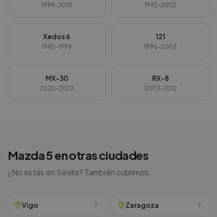
1999-2010
1992-2002
Xedos 6
121
1992-1999
1996-2003
MX-30
RX-8
2020-2020
2003-2012
Mazda
5
en otras ciudades
¿No estás en
Sevilla
? También cubrimos:
Vigo
Zaragoza