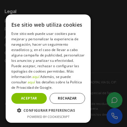
Legal
Política de privacidad
Ese sitio web utiliza cookies
Política de cookies
Este sitio web puede usar cookies para
Aviso legal
mejorar y personalizar la experiencia de
navegación, hacer un seguimiento
Condiciones de uso
estadístico y, en el caso de llevar a cabo
Condiciones y garantías
alguna campaña de publicidad, personalizar
Condiciones de contratación
los anuncios y analizar su efectividad.
Puede aceptar, rechazar o configurar las
tipologías de cookies permitidas. Más
información
aquí
Además, se puede
consultar
aquí
los detalles sobre la Política
Baterías a Domicilio ® es una Marca Registrada por ADITAL VIA SL CIF:
de Privacidad de Google.
B85748036.
Registro Industrial 13-A-452-00140441 Registro especial de Taller
ACEPTAR
CM/19108
RECHAZAR
Baterías a Domicilio® está registrada como productor de residuos (plomo
de baterías) en todas las CCAA donde opera.
CONFIGURAR PREFERENCIAS
Copyright © 2012 -
2026
bateriasadomicilio.es. Todos los derechos
POWERED BY COOKIESCRIPT
reservados.