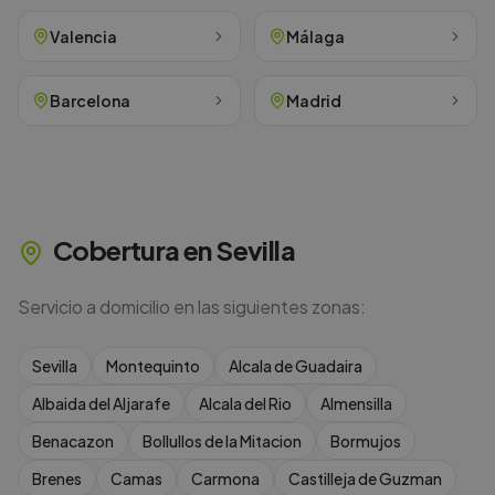
Valencia
Málaga
Barcelona
Madrid
Cobertura en
Sevilla
Servicio a domicilio en las siguientes zonas:
Sevilla
Montequinto
Alcala de Guadaira
Albaida del Aljarafe
Alcala del Rio
Almensilla
Benacazon
Bollullos de la Mitacion
Bormujos
Brenes
Camas
Carmona
Castilleja de Guzman