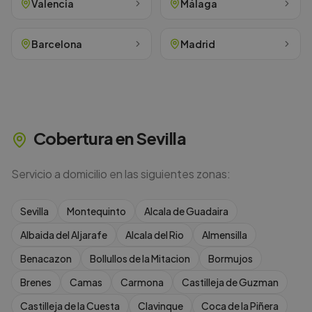
Valencia
Málaga
Barcelona
Madrid
Cobertura en
Sevilla
Servicio a domicilio en las siguientes zonas:
Sevilla
Montequinto
Alcala de Guadaira
Albaida del Aljarafe
Alcala del Rio
Almensilla
Benacazon
Bollullos de la Mitacion
Bormujos
Brenes
Camas
Carmona
Castilleja de Guzman
Castilleja de la Cuesta
Clavinque
Coca de la Piñera