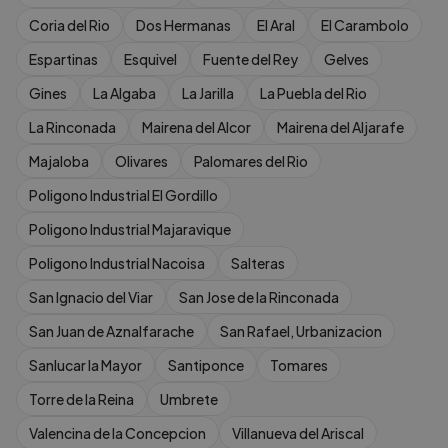
Coria del Rio
Dos Hermanas
El Aral
El Carambolo
Espartinas
Esquivel
Fuente del Rey
Gelves
Gines
La Algaba
La Jarilla
La Puebla del Rio
La Rinconada
Mairena del Alcor
Mairena del Aljarafe
Majaloba
Olivares
Palomares del Rio
Poligono Industrial El Gordillo
Poligono Industrial Majaravique
Poligono Industrial Nacoisa
Salteras
San Ignacio del Viar
San Jose de la Rinconada
San Juan de Aznalfarache
San Rafael, Urbanizacion
Sanlucar la Mayor
Santiponce
Tomares
Torre de la Reina
Umbrete
Valencina de la Concepcion
Villanueva del Ariscal