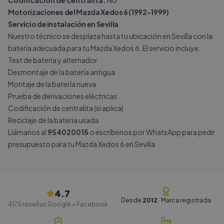
Codificación de centralita:
No
Motorizaciones del Mazda Xedos 6 (1992-1999)
Servicio de instalación en Sevilla
Nuestro técnico se desplaza hasta tu ubicación en Sevilla con la
batería adecuada para tu Mazda Xedos 6. El servicio incluye:
Test de batería y alternador
Desmontaje de la batería antigua
Montaje de la batería nueva
Prueba de derivaciones eléctricas
Codificación de centralita (si aplica)
Reciclaje de la batería usada
Llámanos al
954020015
o escríbenos por
WhatsApp
para pedir
presupuesto para tu Mazda Xedos 6 en Sevilla.
4.7
Desde
2012
· Marca registrada
4175
reseñas Google + Facebook