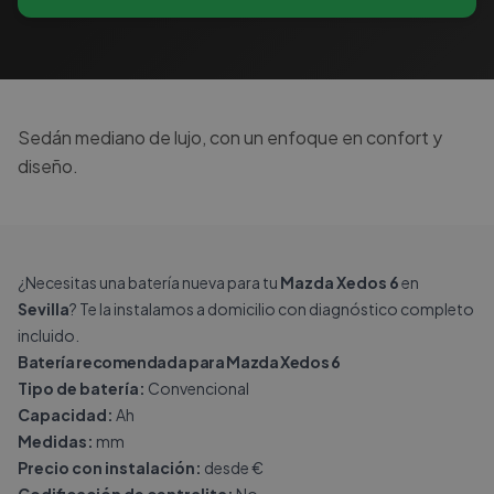
Sedán mediano de lujo, con un enfoque en confort y
diseño.
¿Necesitas una batería nueva para tu
Mazda Xedos 6
en
Sevilla
? Te la instalamos a domicilio con diagnóstico completo
incluido.
Batería recomendada para Mazda Xedos 6
Tipo de batería:
Convencional
Capacidad:
Ah
Medidas:
mm
Precio con instalación:
desde €