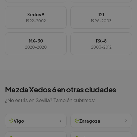
Xedos 9
121
1992-2002
1996-2003
MX-30
RX-8
2020-2020
2003-2012
Mazda
Xedos 6
en otras ciudades
¿No estás en
Sevilla
? También cubrimos:
Vigo
Zaragoza