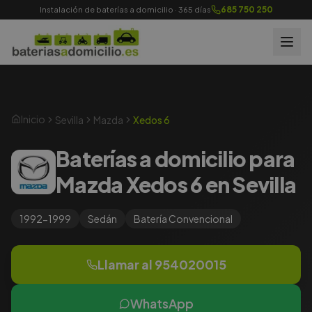
685 750 250
Instalación de baterías a domicilio · 365 días
Inicio
Sevilla
Mazda
Xedos 6
Baterías a domicilio para
Mazda Xedos 6 en Sevilla
1992-1999
Sedán
Batería
Convencional
Llamar al
954020015
WhatsApp