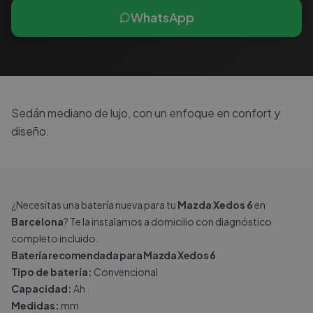
WhatsApp
Sedán mediano de lujo, con un enfoque en confort y
diseño.
¿Necesitas una batería nueva para tu
Mazda Xedos 6
en
Barcelona
? Te la instalamos a domicilio con diagnóstico
completo incluido.
Batería recomendada para Mazda Xedos 6
Tipo de batería:
Convencional
Capacidad:
Ah
Medidas:
mm