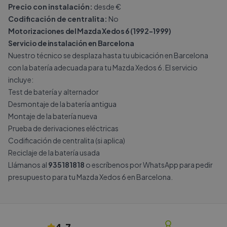
Precio con instalación:
desde €
Codificación de centralita:
No
Motorizaciones del Mazda Xedos 6 (1992-1999)
Servicio de instalación en Barcelona
Nuestro técnico se desplaza hasta tu ubicación en Barcelona
con la batería adecuada para tu Mazda Xedos 6. El servicio
incluye:
Test de batería y alternador
Desmontaje de la batería antigua
Montaje de la batería nueva
Prueba de derivaciones eléctricas
Codificación de centralita (si aplica)
Reciclaje de la batería usada
Llámanos al
935181818
o escríbenos por
WhatsApp
para pedir
presupuesto para tu Mazda Xedos 6 en Barcelona.
4.7