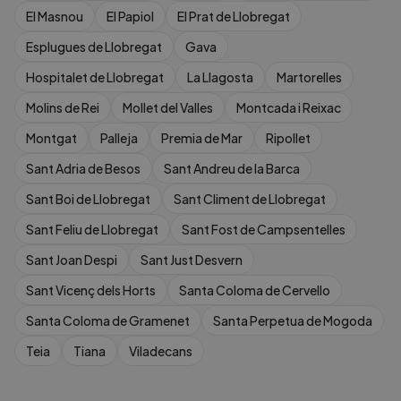
El Masnou
El Papiol
El Prat de Llobregat
Esplugues de Llobregat
Gava
Hospitalet de Llobregat
La Llagosta
Martorelles
Molins de Rei
Mollet del Valles
Montcada i Reixac
Montgat
Palleja
Premia de Mar
Ripollet
Sant Adria de Besos
Sant Andreu de la Barca
Sant Boi de Llobregat
Sant Climent de Llobregat
Sant Feliu de Llobregat
Sant Fost de Campsentelles
Sant Joan Despi
Sant Just Desvern
Sant Vicenç dels Horts
Santa Coloma de Cervello
Santa Coloma de Gramenet
Santa Perpetua de Mogoda
Teia
Tiana
Viladecans