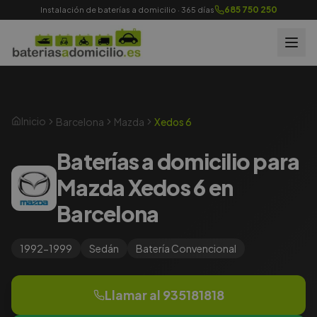
685 750 250
Instalación de baterías a domicilio · 365 días
Inicio
Barcelona
Mazda
Xedos 6
Baterías a domicilio para
Mazda Xedos 6 en
Barcelona
1992-1999
Sedán
Batería
Convencional
Llamar al
935181818