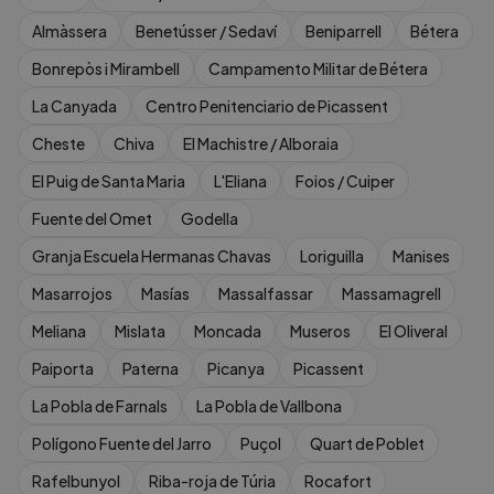
Almàssera
Benetússer / Sedaví
Beniparrell
Bétera
Bonrepòs i Mirambell
Campamento Militar de Bétera
La Canyada
Centro Penitenciario de Picassent
Cheste
Chiva
El Machistre / Alboraia
El Puig de Santa Maria
L'Eliana
Foios / Cuiper
Fuente del Omet
Godella
Granja Escuela Hermanas Chavas
Loriguilla
Manises
Masarrojos
Masías
Massalfassar
Massamagrell
Meliana
Mislata
Moncada
Museros
El Oliveral
Paiporta
Paterna
Picanya
Picassent
La Pobla de Farnals
La Pobla de Vallbona
Polígono Fuente del Jarro
Puçol
Quart de Poblet
Rafelbunyol
Riba-roja de Túria
Rocafort