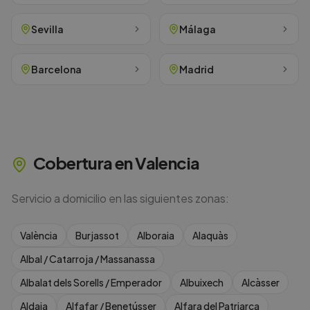
Sevilla
Málaga
Barcelona
Madrid
Cobertura en
Valencia
Servicio a domicilio en las siguientes zonas:
València
Burjassot
Alboraia
Alaquàs
Albal / Catarroja / Massanassa
Albalat dels Sorells / Emperador
Albuixech
Alcàsser
Aldaia
Alfafar / Benetússer
Alfara del Patriarca