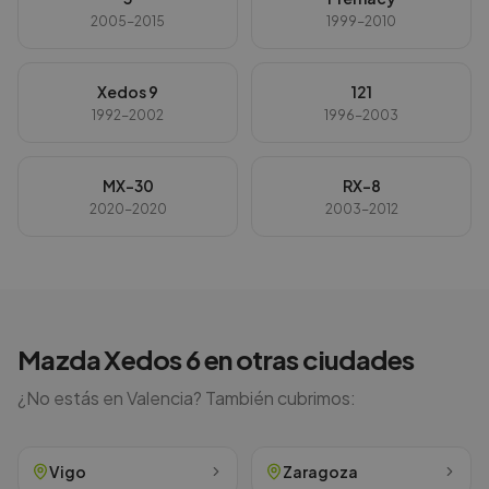
2005-2015
1999-2010
Xedos 9
121
1992-2002
1996-2003
MX-30
RX-8
2020-2020
2003-2012
Mazda
Xedos 6
en otras ciudades
¿No estás en
Valencia
? También cubrimos:
Vigo
Zaragoza