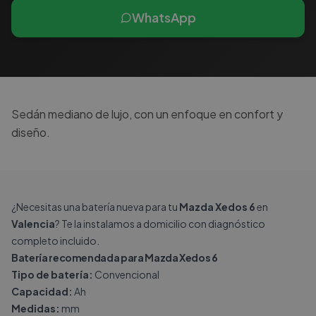
WhatsApp
Sedán mediano de lujo, con un enfoque en confort y
diseño.
¿Necesitas una batería nueva para tu
Mazda Xedos 6
en
Valencia
? Te la instalamos a domicilio con diagnóstico
completo incluido.
Batería recomendada para Mazda Xedos 6
Tipo de batería:
Convencional
Capacidad:
Ah
Medidas:
mm