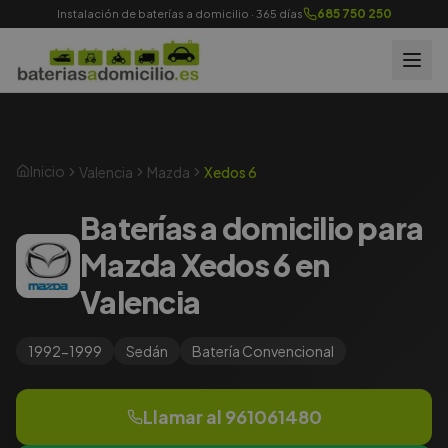
685 750 250
Instalación de baterías a domicilio · 365 días
Inicio
Valencia
Mazda
Xedos 6
Baterías a domicilio para
Mazda Xedos 6 en
Valencia
1992-1999
Sedán
Batería
Convencional
Llamar al
961061480