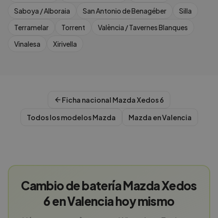
Saboya / Alboraia
San Antonio de Benagéber
Silla
Terramelar
Torrent
València / Tavernes Blanques
Vinalesa
Xirivella
Ficha nacional
Mazda
Xedos 6
Todos los modelos
Mazda
Mazda
en
Valencia
Cambio de batería Mazda Xedos
6 en Valencia hoy mismo