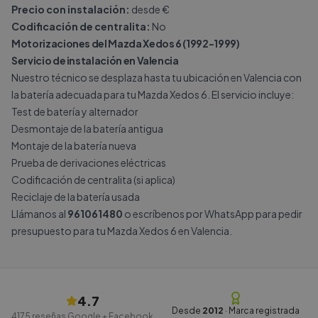
Precio con instalación:
desde €
Codificación de centralita:
No
Motorizaciones del Mazda Xedos 6 (1992-1999)
Servicio de instalación en Valencia
Nuestro técnico se desplaza hasta tu ubicación en Valencia con
la batería adecuada para tu Mazda Xedos 6. El servicio incluye:
Test de batería y alternador
Desmontaje de la batería antigua
Montaje de la batería nueva
Prueba de derivaciones eléctricas
Codificación de centralita (si aplica)
Reciclaje de la batería usada
Llámanos al
961061480
o escríbenos por
WhatsApp
para pedir
presupuesto para tu Mazda Xedos 6 en Valencia.
4.7
Desde
2012
· Marca registrada
4175
reseñas Google + Facebook