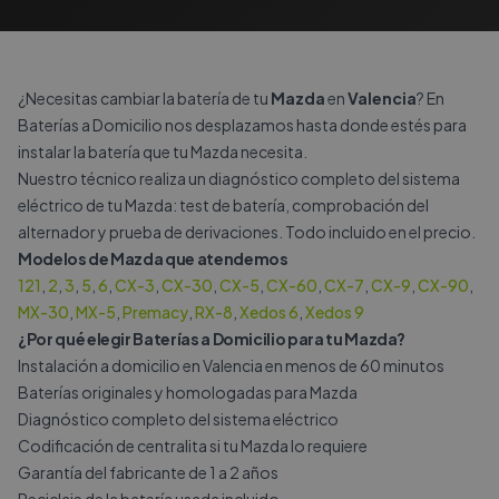
¿Necesitas cambiar la batería de tu
Mazda
en
Valencia
? En
Baterías a Domicilio nos desplazamos hasta donde estés para
instalar la batería que tu Mazda necesita.
Nuestro técnico realiza un diagnóstico completo del sistema
eléctrico de tu Mazda: test de batería, comprobación del
alternador y prueba de derivaciones. Todo incluido en el precio.
Modelos de Mazda que atendemos
121
,
2
,
3
,
5
,
6
,
CX-3
,
CX-30
,
CX-5
,
CX-60
,
CX-7
,
CX-9
,
CX-90
,
MX-30
,
MX-5
,
Premacy
,
RX-8
,
Xedos 6
,
Xedos 9
¿Por qué elegir Baterías a Domicilio para tu Mazda?
Instalación a domicilio en Valencia en menos de 60 minutos
Baterías originales y homologadas para Mazda
Diagnóstico completo del sistema eléctrico
Codificación de centralita si tu Mazda lo requiere
Garantía del fabricante de 1 a 2 años