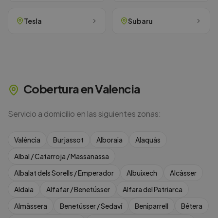
Tesla
Subaru
Cobertura en
Valencia
Servicio a domicilio en las siguientes zonas:
València
Burjassot
Alboraia
Alaquàs
Albal / Catarroja / Massanassa
Albalat dels Sorells / Emperador
Albuixech
Alcàsser
Aldaia
Alfafar / Benetússer
Alfara del Patriarca
Almàssera
Benetússer / Sedaví
Beniparrell
Bétera