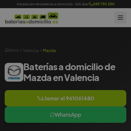
685 750 250
Instalación de baterías a domicilio · 365 días
Inicio
Valencia
Mazda
Baterías a domicilio de
Mazda en Valencia
Llamar al
961061480
WhatsApp