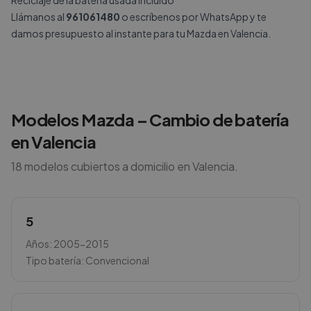
Reciclaje de la batería usada incluido
Llámanos al
961061480
o escríbenos por
WhatsApp
y te
damos presupuesto al instante para tu Mazda en Valencia.
Modelos
Mazda
– Cambio de batería
en
Valencia
18
modelos cubiertos a domicilio en
Valencia
.
5
Años:
2005-2015
Tipo batería:
Convencional