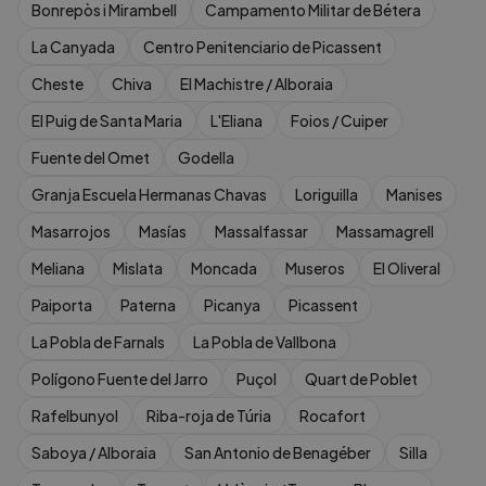
Bonrepòs i Mirambell
Campamento Militar de Bétera
La Canyada
Centro Penitenciario de Picassent
Cheste
Chiva
El Machistre / Alboraia
El Puig de Santa Maria
L'Eliana
Foios / Cuiper
Fuente del Omet
Godella
Granja Escuela Hermanas Chavas
Loriguilla
Manises
Masarrojos
Masías
Massalfassar
Massamagrell
Meliana
Mislata
Moncada
Museros
El Oliveral
Paiporta
Paterna
Picanya
Picassent
La Pobla de Farnals
La Pobla de Vallbona
Polígono Fuente del Jarro
Puçol
Quart de Poblet
Rafelbunyol
Riba-roja de Túria
Rocafort
Saboya / Alboraia
San Antonio de Benagéber
Silla