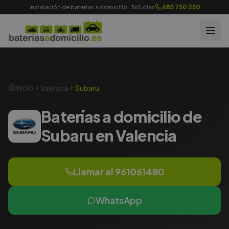
685 750 250
Instalación de baterías a domicilio · 365 días
Inicio
Valencia
Subaru
Baterías a domicilio de
Subaru en Valencia
Llamar al
961061480
WhatsApp