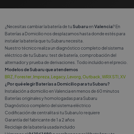
¿Necesitas cambiar la batería de tu
Subaru
en
Valencia
? En
Baterías a Domicilio nos desplazamos hasta donde estés para
instalar la batería que tu Subaru necesita.
Nuestro técnico realiza un diagnóstico completo del sistema
eléctrico de tu Subaru: test de batería, comprobación del
alternador y prueba de derivaciones. Todo incluido en el precio.
Modelos de Subaru que atendemos
BRZ
,
Forester
,
Impreza
,
Legacy
,
Levorg
,
Outback
,
WRX STI
,
XV
¿Por qué elegir Baterías a Domicilio para tu Subaru?
Instalación a domicilio en Valencia en menos de 60 minutos
Baterías originales y homologadas para Subaru
Diagnóstico completo del sistema eléctrico
Codificación de centralita si tu Subaru lo requiere
Garantía del fabricante de 1 a 2 años
Reciclaje de la batería usada incluido