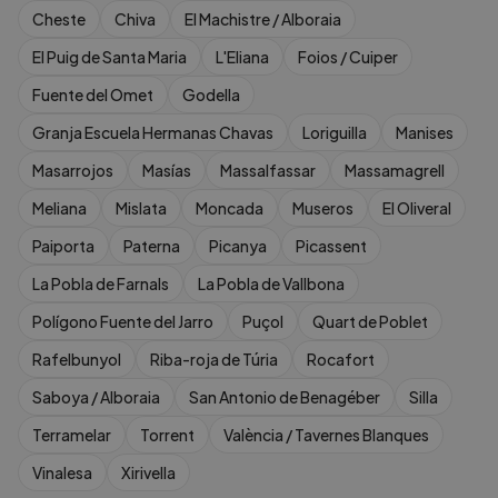
Cheste
Chiva
El Machistre / Alboraia
El Puig de Santa Maria
L'Eliana
Foios / Cuiper
Fuente del Omet
Godella
Granja Escuela Hermanas Chavas
Loriguilla
Manises
Masarrojos
Masías
Massalfassar
Massamagrell
Meliana
Mislata
Moncada
Museros
El Oliveral
Paiporta
Paterna
Picanya
Picassent
La Pobla de Farnals
La Pobla de Vallbona
Polígono Fuente del Jarro
Puçol
Quart de Poblet
Rafelbunyol
Riba-roja de Túria
Rocafort
Saboya / Alboraia
San Antonio de Benagéber
Silla
Terramelar
Torrent
València / Tavernes Blanques
Vinalesa
Xirivella