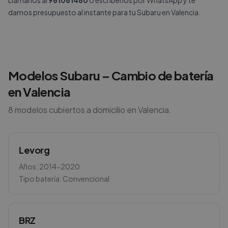
Llámanos al
961061480
o escríbenos por
WhatsApp
y te
damos presupuesto al instante para tu Subaru en Valencia.
Modelos
Subaru
– Cambio de batería
en
Valencia
8
modelos cubiertos a domicilio en
Valencia
.
Levorg
Años:
2014-2020
Tipo batería:
Convencional
BRZ