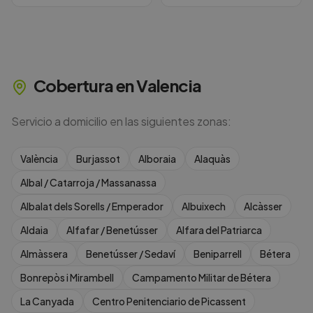
Cobertura en
Valencia
Servicio a domicilio en las siguientes zonas:
València
Burjassot
Alboraia
Alaquàs
Albal / Catarroja / Massanassa
Albalat dels Sorells / Emperador
Albuixech
Alcàsser
Aldaia
Alfafar / Benetússer
Alfara del Patriarca
Almàssera
Benetússer / Sedaví
Beniparrell
Bétera
Bonrepòs i Mirambell
Campamento Militar de Bétera
La Canyada
Centro Penitenciario de Picassent