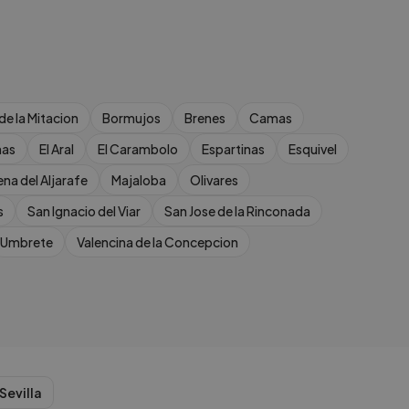
 de la Mitacion
Bormujos
Brenes
Camas
nas
El Aral
El Carambolo
Espartinas
Esquivel
ena del Aljarafe
Majaloba
Olivares
s
San Ignacio del Viar
San Jose de la Rinconada
Umbrete
Valencina de la Concepcion
Sevilla