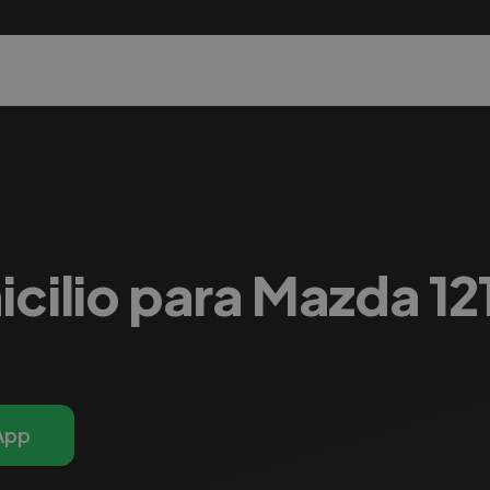
cilio para Mazda 121
App