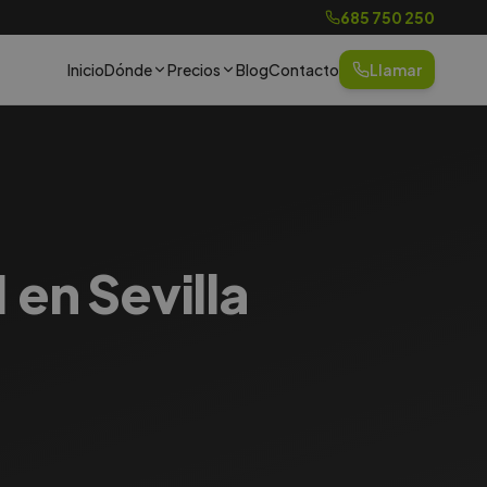
685 750 250
Inicio
Dónde
Precios
Blog
Contacto
Llamar
 en Sevilla