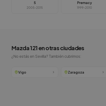
5
Premacy
2005-2015
1999-2010
Mazda
121
en otras ciudades
¿No estás en
Sevilla
? También cubrimos:
Vigo
Zaragoza