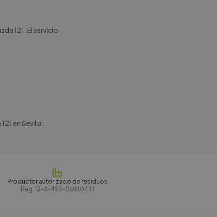
da 121. El servicio
21 en Sevilla.
Productor autorizado de residuos
Reg.
13-A-452-00140441