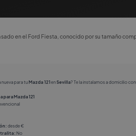
ado en el Ford Fiesta, conocido por su tamaño com
a nueva para tu
Mazda 121
en
Sevilla
? Te la instalamos a domicilio co
a para Mazda 121
vencional
ión:
desde €
tralita:
No