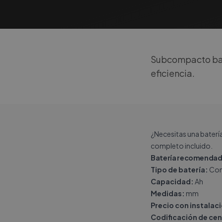
Subcompacto bas
eficiencia.
¿Necesitas una baterí
completo incluido.
Batería recomendad
Tipo de batería:
Con
Capacidad:
Ah
Medidas:
mm
Precio con instalac
Codificación de cen