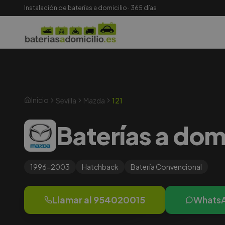
Instalación de baterías a domicilio · 365 días
Inicio
Sevilla
Mazda
121
Baterías a domi
1996-2003
Hatchback
Batería
Convencional
Llamar al
954020015
Whats