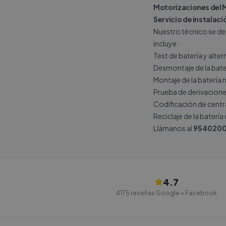
Motorizaciones del 
Servicio de instalació
Nuestro técnico se des
incluye:
Test de batería y alte
Desmontaje de la bate
Montaje de la batería 
Prueba de derivacione
Codificación de central
Reciclaje de la batería
Llámanos al
9540200
4.7
4175
reseñas Google + Facebook