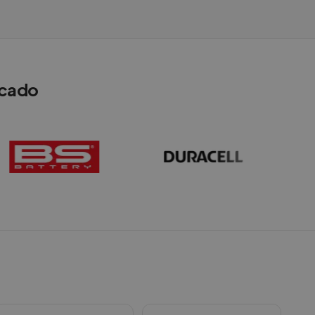
rcado