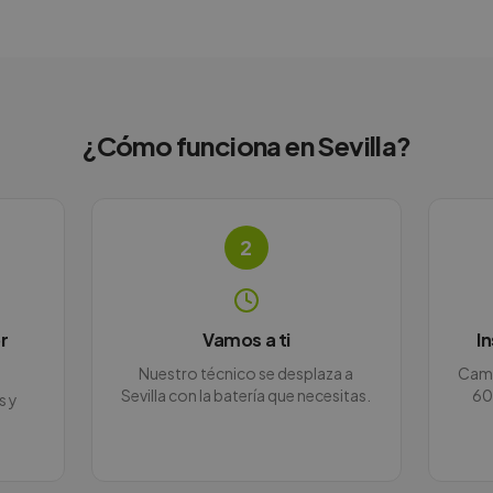
¿Cómo funciona en
Sevilla
?
2
r
Vamos a ti
I
Nuestro técnico se desplaza a
Camb
Sevilla con la batería que necesitas.
60
s y