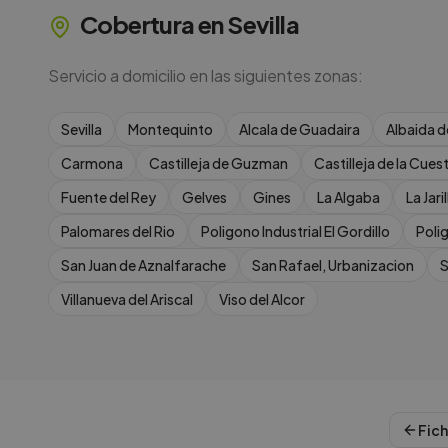
Cobertura en
Sevilla
Servicio a domicilio en las siguientes zonas:
Sevilla
Montequinto
Alcala de Guadaira
Albaida d
Carmona
Castilleja de Guzman
Castilleja de la Cues
Fuente del Rey
Gelves
Gines
La Algaba
La Jaril
Palomares del Rio
Poligono Industrial El Gordillo
Poli
San Juan de Aznalfarache
San Rafael, Urbanizacion
S
Villanueva del Ariscal
Viso del Alcor
Fich