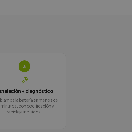
3
nstalación + diagnóstico
iamos la batería en menos de
 minutos, con codificación y
reciclaje incluidos.