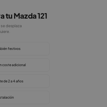
ra tu Mazda 121
o se desplaza
quiere.
mbién festivos
in coste adicional
te de 2 a 4 años
nstalación