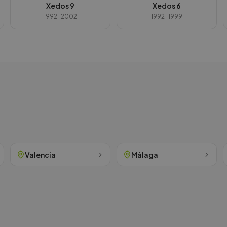
Xedos 9
Xedos 6
1992-2002
1992-1999
Valencia
Málaga