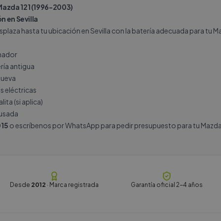
Mazda 121 (1996-2003)
n en Sevilla
plaza hasta tu ubicación en Sevilla con la batería adecuada para tu Maz
rnador
ría antigua
nueva
s eléctricas
ita (si aplica)
 usada
15
o escríbenos por
WhatsApp
para pedir presupuesto para tu Mazda 1
Desde
2012
· Marca registrada
Garantía oficial 2-4 años