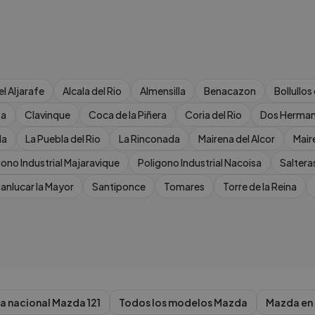
el Aljarafe
Alcala del Rio
Almensilla
Benacazon
Bollullos
ta
Clavinque
Coca de la Piñera
Coria del Rio
Dos Herma
la
La Puebla del Rio
La Rinconada
Mairena del Alcor
Mair
gono Industrial Majaravique
Poligono Industrial Nacoisa
Saltera
anlucar la Mayor
Santiponce
Tomares
Torre de la Reina
a nacional
Mazda
121
Todos los modelos
Mazda
Mazda
en