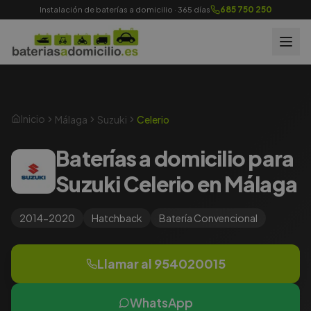
685 750 250
Instalación de baterías a domicilio · 365 días
Inicio
Málaga
Suzuki
Celerio
Baterías a domicilio para
Suzuki Celerio en Málaga
2014-2020
Hatchback
Batería
Convencional
Llamar al
954020015
WhatsApp