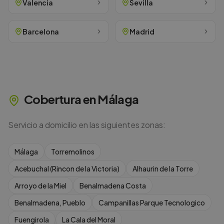
Valencia
Sevilla
Barcelona
Madrid
Cobertura en
Málaga
Servicio a domicilio en las siguientes zonas:
Málaga
Torremolinos
Acebuchal (Rincon de la Victoria)
Alhaurin de la Torre
Arroyo de la Miel
Benalmadena Costa
Benalmadena, Pueblo
Campanillas Parque Tecnologico
Fuengirola
La Cala del Moral