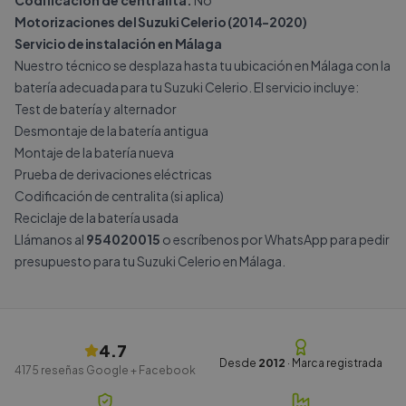
Codificación de centralita:
No
Motorizaciones del Suzuki Celerio (2014-2020)
Servicio de instalación en Málaga
Nuestro técnico se desplaza hasta tu ubicación en Málaga con la
batería adecuada para tu Suzuki Celerio. El servicio incluye:
Test de batería y alternador
Desmontaje de la batería antigua
Montaje de la batería nueva
Prueba de derivaciones eléctricas
Codificación de centralita (si aplica)
Reciclaje de la batería usada
Llámanos al
954020015
o escríbenos por
WhatsApp
para pedir
presupuesto para tu Suzuki Celerio en Málaga.
4.7
Desde
2012
· Marca registrada
4175
reseñas Google + Facebook