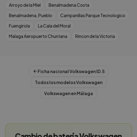
Arroyo de la Miel
Benalmadena Costa
Benalmadena, Pueblo
Campanillas Parque Tecnologico
Fuengirola
La Cala del Moral
Malaga Aeropuerto Churriana
Rincon de la Victoria
Ficha nacional
Volkswagen
ID.5
Todos los modelos
Volkswagen
Volkswagen
en
Málaga
Cambio de batería Volkswagen