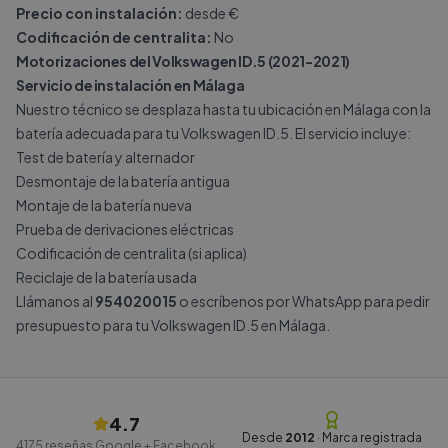
Precio con instalación:
desde €
Codificación de centralita:
No
Motorizaciones del Volkswagen ID.5 (2021-2021)
Servicio de instalación en Málaga
Nuestro técnico se desplaza hasta tu ubicación en Málaga con la
batería adecuada para tu Volkswagen ID.5. El servicio incluye:
Test de batería y alternador
Desmontaje de la batería antigua
Montaje de la batería nueva
Prueba de derivaciones eléctricas
Codificación de centralita (si aplica)
Reciclaje de la batería usada
Llámanos al
954020015
o escríbenos por
WhatsApp
para pedir
presupuesto para tu Volkswagen ID.5 en Málaga.
4.7
Desde
2012
· Marca registrada
4175
reseñas Google + Facebook