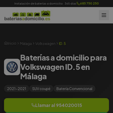
685 750 250
Instalación de baterías a domicilio · 365 días
Inicio
Málaga
Volkswagen
ID.5
Baterías a domicilio para
Volkswagen ID.5 en
Málaga
2021-2021
SUV coupé
Batería
Convencional
Llamar al
954020015