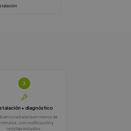
nstalación
3
nstalación + diagnóstico
iamos la batería en menos de
 minutos, con codificación y
reciclaje incluidos.