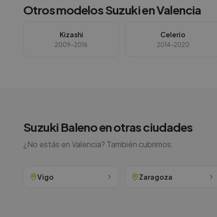
Otros modelos
Suzuki
en
Valencia
Kizashi
Celerio
2009-2016
2014-2020
Suzuki
Baleno
en otras ciudades
¿No estás en
Valencia
? También cubrimos:
Vigo
Zaragoza