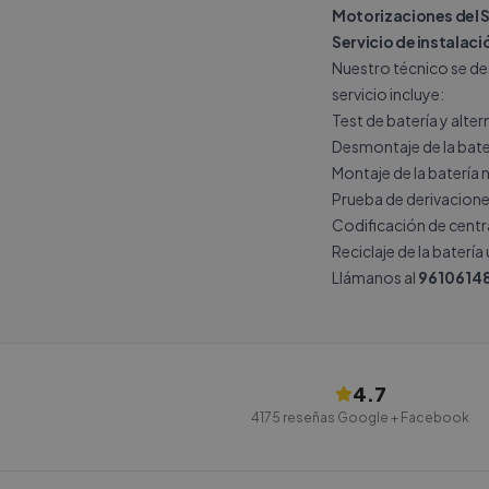
Motorizaciones del 
Servicio de instalaci
Nuestro técnico se des
servicio incluye:
Test de batería y alte
Desmontaje de la bate
Montaje de la batería 
Prueba de derivacione
Codificación de central
Reciclaje de la batería
Llámanos al
9610614
4.7
4175
reseñas Google + Facebook