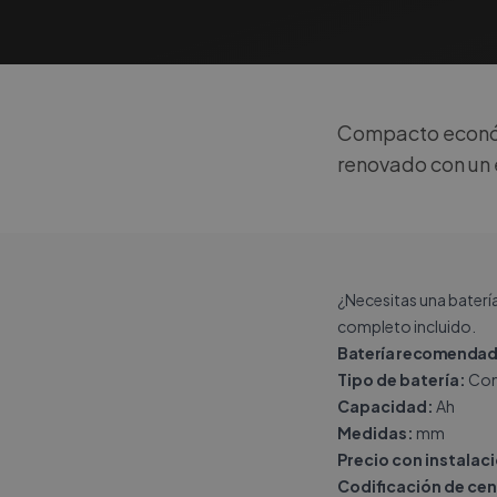
Compacto económ
renovado con un e
¿Necesitas una baterí
completo incluido.
Batería recomendada
Tipo de batería:
Con
Capacidad:
Ah
Medidas:
mm
Precio con instalac
Codificación de cen