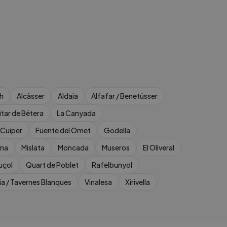
h
Alcàsser
Aldaia
Alfafar / Benetússer
tar de Bétera
La Canyada
 Cuiper
Fuente del Omet
Godella
ana
Mislata
Moncada
Museros
El Oliveral
uçol
Quart de Poblet
Rafelbunyol
ia / Tavernes Blanques
Vinalesa
Xirivella