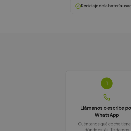
Reciclaje de la batería usa
1
Llámanos o escribe po
WhatsApp
Cuéntanos qué coche tiene
dónde estás. Te damos