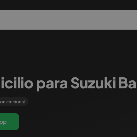
icilio para Suzuki B
onvencional
pp