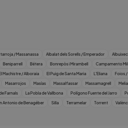
atarroja / Massanassa
Albalat dels Sorells / Emperador
Albuixec
Beniparrell
Bétera
Bonrepòs i Mirambell
Campamento Mili
El Machistre / Alboraia
El Puig de Santa Maria
L'Eliana
Foios /
Masarrojos
Masías
Massalfassar
Massamagrell
Meli
de Farnals
La Pobla de Vallbona
Polígono Fuente del Jarro
P
n Antonio de Benagéber
Silla
Terramelar
Torrent
Valènc