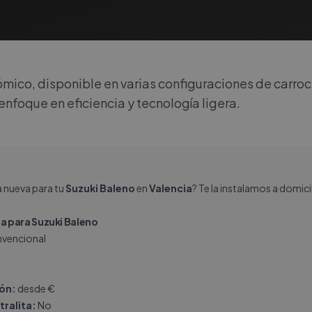
ico, disponible en varias configuraciones de carro
nfoque en eficiencia y tecnología ligera.
a nueva para tu
Suzuki Baleno
en
Valencia
? Te la instalamos a domic
 para Suzuki Baleno
vencional
ión:
desde €
tralita:
No