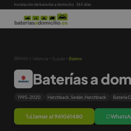
Instalación de baterías a domicilio · 365 días
Inicio
Valencia
Suzuki
Baleno
Baterías a dom
1995-2020
Hatchback, Sedán, Hatchback
Batería
C
Llamar al
961061480
WhatsA