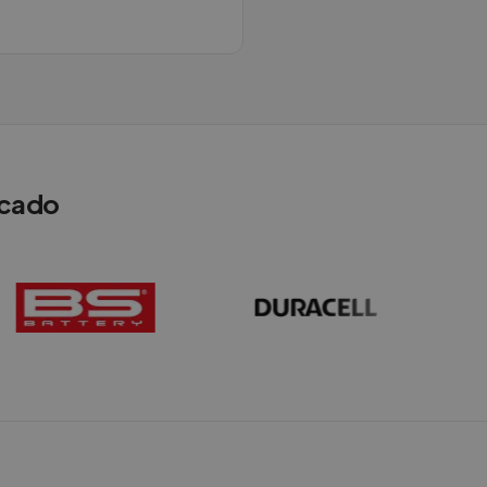
rcado