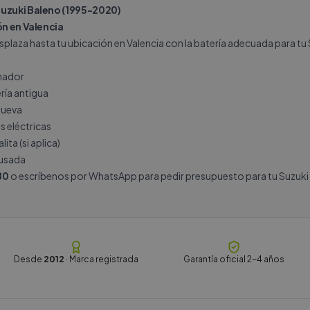
Suzuki Baleno (1995-2020)
ón en Valencia
plaza hasta tu ubicación en Valencia con la batería adecuada para tu 
rnador
ría antigua
nueva
s eléctricas
ita (si aplica)
 usada
80
o escríbenos por
WhatsApp
para pedir presupuesto para tu Suzuki 
Desde
2012
· Marca registrada
Garantía oficial 2-4 años