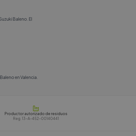
Suzuki Baleno. El
Baleno en Valencia.
Productor autorizado de residuos
Reg.
13-A-452-00140441