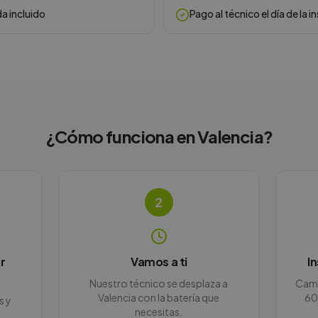
da incluido
Pago al técnico el día de la i
¿Cómo funciona en
Valencia
?
2
r
Vamos a ti
I
Nuestro técnico se desplaza a
Camb
Valencia con la batería que
60
s y
necesitas.