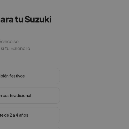
para tu Suzuki
écnico se
si tu Baleno lo
mbién festivos
in coste adicional
te de 2 a 4 años