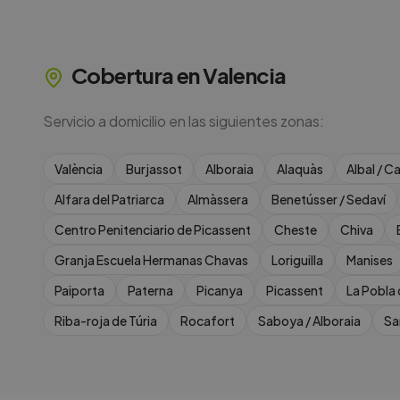
Cobertura en
Valencia
Servicio a domicilio en las siguientes zonas:
València
Burjassot
Alboraia
Alaquàs
Albal / C
Alfara del Patriarca
Almàssera
Benetússer / Sedaví
Centro Penitenciario de Picassent
Cheste
Chiva
Granja Escuela Hermanas Chavas
Loriguilla
Manises
Paiporta
Paterna
Picanya
Picassent
La Pobla 
Riba-roja de Túria
Rocafort
Saboya / Alboraia
Sa