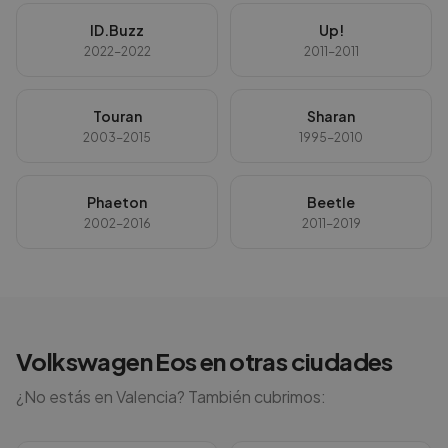
ID.Buzz
Up!
2022-2022
2011-2011
Touran
Sharan
2003-2015
1995-2010
Phaeton
Beetle
2002-2016
2011-2019
Volkswagen
Eos
en otras ciudades
¿No estás en
Valencia
? También cubrimos: