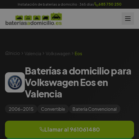
685 750 250
Instalación de baterías a domicilio · 365 días
Inicio
Valencia
Volkswagen
Eos
Baterías a domicilio para
Volkswagen Eos en
Valencia
2006-2015
Convertible
Batería
Convencional
Llamar al
961061480