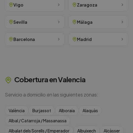
Vigo
Zaragoza
Sevilla
Málaga
Barcelona
Madrid
Cobertura en
Valencia
Servicio a domicilio en las siguientes zonas:
València
Burjassot
Alboraia
Alaquàs
Albal / Catarroja / Massanassa
Albalat dels Sorells / Emperador
Albuixech
Alcàsser