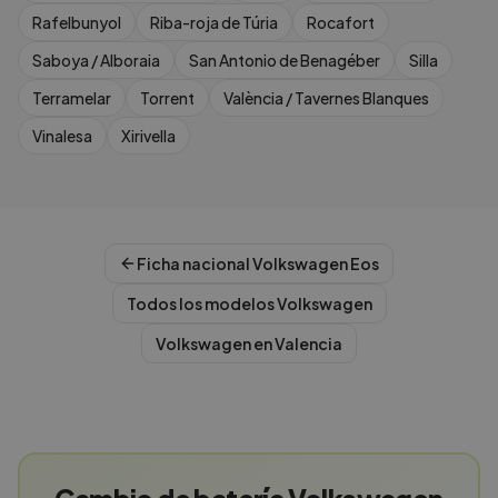
Rafelbunyol
Riba-roja de Túria
Rocafort
Saboya / Alboraia
San Antonio de Benagéber
Silla
Terramelar
Torrent
València / Tavernes Blanques
Vinalesa
Xirivella
Ficha nacional
Volkswagen
Eos
Todos los modelos
Volkswagen
Volkswagen
en
Valencia