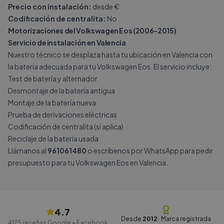
Precio con instalación:
desde €
Codificación de centralita:
No
Motorizaciones del Volkswagen Eos (2006-2015)
Servicio de instalación en Valencia
Nuestro técnico se desplaza hasta tu ubicación en Valencia con
la batería adecuada para tu Volkswagen Eos. El servicio incluye:
Test de batería y alternador
Desmontaje de la batería antigua
Montaje de la batería nueva
Prueba de derivaciones eléctricas
Codificación de centralita (si aplica)
Reciclaje de la batería usada
Llámanos al
961061480
o escríbenos por
WhatsApp
para pedir
presupuesto para tu Volkswagen Eos en Valencia.
4.7
Desde
2012
· Marca registrada
4175
reseñas Google + Facebook