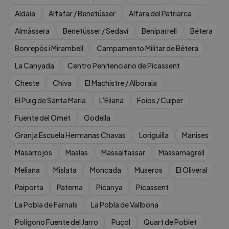
Aldaia
Alfafar / Benetússer
Alfara del Patriarca
Almàssera
Benetússer / Sedaví
Beniparrell
Bétera
Bonrepòs i Mirambell
Campamento Militar de Bétera
La Canyada
Centro Penitenciario de Picassent
Cheste
Chiva
El Machistre / Alboraia
El Puig de Santa Maria
L'Eliana
Foios / Cuiper
Fuente del Omet
Godella
Granja Escuela Hermanas Chavas
Loriguilla
Manises
Masarrojos
Masías
Massalfassar
Massamagrell
Meliana
Mislata
Moncada
Museros
El Oliveral
Paiporta
Paterna
Picanya
Picassent
La Pobla de Farnals
La Pobla de Vallbona
Polígono Fuente del Jarro
Puçol
Quart de Poblet