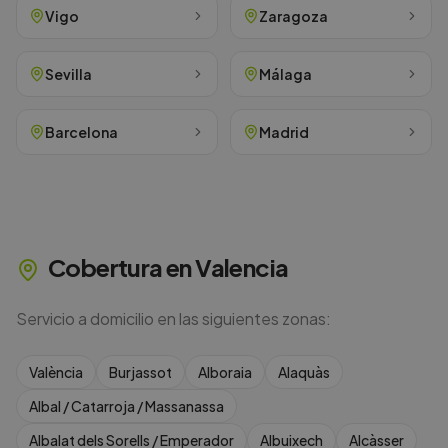
Vigo
Zaragoza
Sevilla
Málaga
Barcelona
Madrid
Cobertura en
Valencia
Servicio a domicilio en las siguientes zonas:
València
Burjassot
Alboraia
Alaquàs
Albal / Catarroja / Massanassa
Albalat dels Sorells / Emperador
Albuixech
Alcàsser