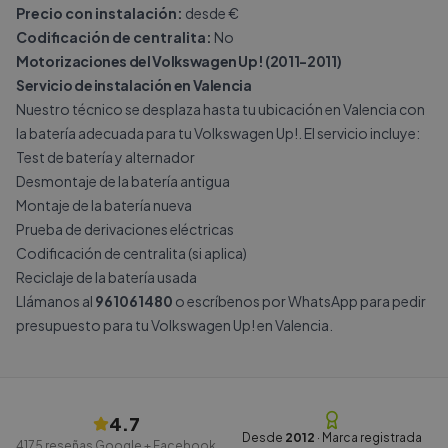
Precio con instalación:
desde €
Codificación de centralita:
No
Motorizaciones del Volkswagen Up! (2011-2011)
Servicio de instalación en Valencia
Nuestro técnico se desplaza hasta tu ubicación en Valencia con
la batería adecuada para tu Volkswagen Up!. El servicio incluye:
Test de batería y alternador
Desmontaje de la batería antigua
Montaje de la batería nueva
Prueba de derivaciones eléctricas
Codificación de centralita (si aplica)
Reciclaje de la batería usada
Llámanos al
961061480
o escríbenos por
WhatsApp
para pedir
presupuesto para tu Volkswagen Up! en Valencia.
4.7
Desde
2012
· Marca registrada
4175
reseñas Google + Facebook