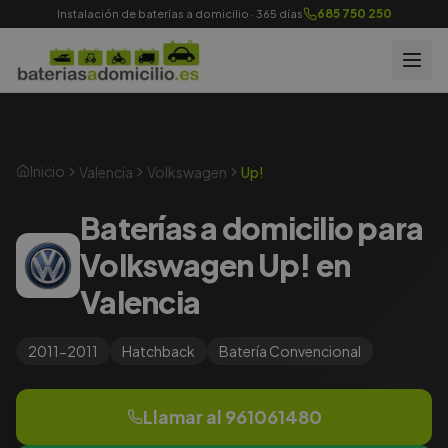
685 750 250
Instalación de baterías a domicilio · 365 días
Inicio
Valencia
Volkswagen
Up!
Baterías a domicilio para
Volkswagen Up! en
Valencia
2011-2011
Hatchback
Batería
Convencional
Llamar al
961061480