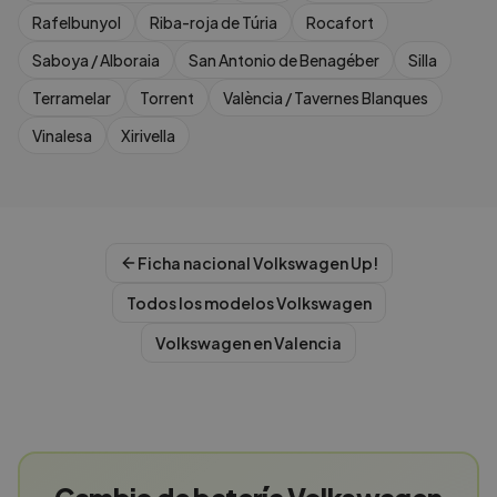
Rafelbunyol
Riba-roja de Túria
Rocafort
Saboya / Alboraia
San Antonio de Benagéber
Silla
Terramelar
Torrent
València / Tavernes Blanques
Vinalesa
Xirivella
Ficha nacional
Volkswagen
Up!
Todos los modelos
Volkswagen
Volkswagen
en
Valencia