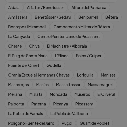
Aldaia
Alfafar / Benetússer
Alfara del Patriarca
Almàssera
Benetússer / Sedaví
Beniparrell
Bétera
Bonrepòs i Mirambell
Campamento Militar de Bétera
La Canyada
Centro Penitenciario de Picassent
Cheste
Chiva
El Machistre / Alboraia
El Puig de Santa Maria
L'Eliana
Foios / Cuiper
Fuente del Omet
Godella
Granja Escuela Hermanas Chavas
Loriguilla
Manises
Masarrojos
Masías
Massalfassar
Massamagrell
Meliana
Mislata
Moncada
Museros
El Oliveral
Paiporta
Paterna
Picanya
Picassent
La Pobla de Farnals
La Pobla de Vallbona
Polígono Fuente del Jarro
Puçol
Quart de Poblet