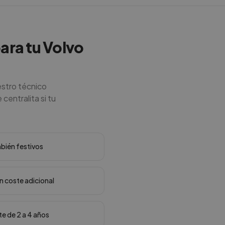
para tu Volvo
estro técnico
centralita si tu
mbién festivos
in coste adicional
te de 2 a 4 años