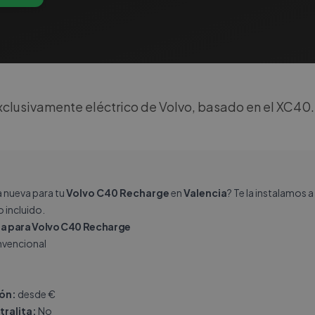
clusivamente eléctrico de Volvo, basado en el XC40.
a nueva para tu
Volvo C40 Recharge
en
Valencia
? Te la instalamos 
 incluido.
a para Volvo C40 Recharge
vencional
ión:
desde €
tralita:
No