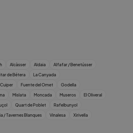
h
Alcàsser
Aldaia
Alfafar / Benetússer
tar de Bétera
La Canyada
 Cuiper
Fuente del Omet
Godella
ana
Mislata
Moncada
Museros
El Oliveral
uçol
Quart de Poblet
Rafelbunyol
ia / Tavernes Blanques
Vinalesa
Xirivella