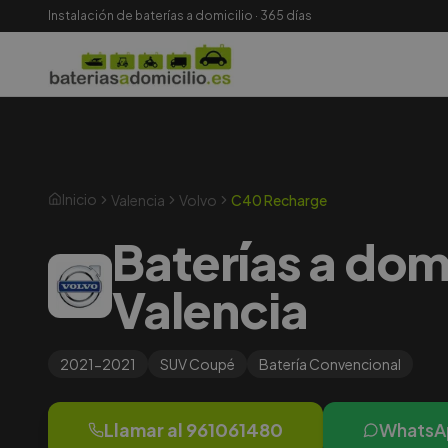
Instalación de baterías a domicilio · 365 días
Inicio
Valencia
Volvo
C40 Recharge
Baterías a dom
Valencia
2021-2021
SUV Coupé
Batería
Convencional
Llamar al
961061480
WhatsA