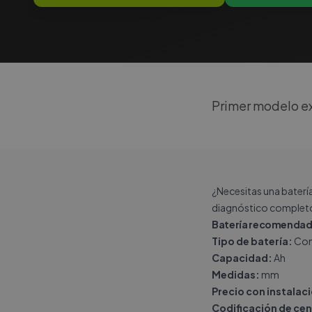
Primer modelo ex
¿Necesitas una baterí
diagnóstico completo
Batería recomendad
Tipo de batería:
Con
Capacidad:
Ah
Medidas:
mm
Precio con instalac
Codificación de cen