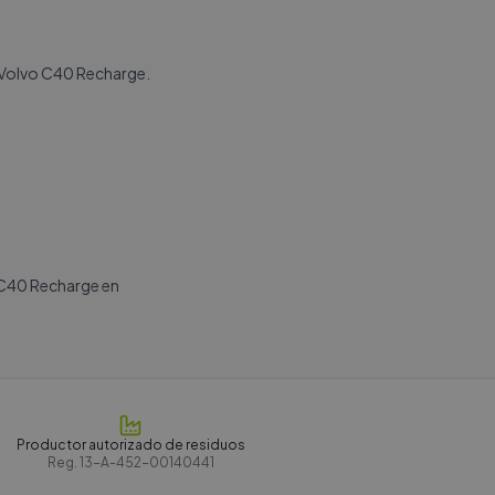
u Volvo C40 Recharge.
 C40 Recharge en
Productor autorizado de residuos
Reg.
13-A-452-00140441