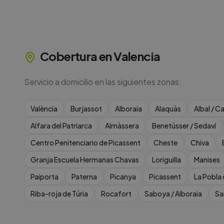
Cobertura en
Valencia
Servicio a domicilio en las siguientes zonas:
València
Burjassot
Alboraia
Alaquàs
Albal / C
Alfara del Patriarca
Almàssera
Benetússer / Sedaví
Centro Penitenciario de Picassent
Cheste
Chiva
Granja Escuela Hermanas Chavas
Loriguilla
Manises
Paiporta
Paterna
Picanya
Picassent
La Pobla 
Riba-roja de Túria
Rocafort
Saboya / Alboraia
Sa