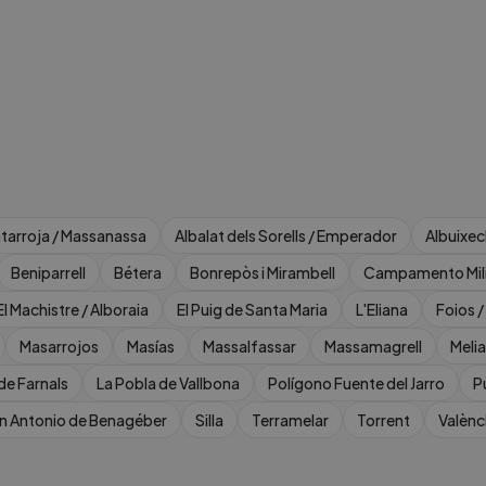
atarroja / Massanassa
Albalat dels Sorells / Emperador
Albuixec
Beniparrell
Bétera
Bonrepòs i Mirambell
Campamento Mili
El Machistre / Alboraia
El Puig de Santa Maria
L'Eliana
Foios /
Masarrojos
Masías
Massalfassar
Massamagrell
Meli
de Farnals
La Pobla de Vallbona
Polígono Fuente del Jarro
P
n Antonio de Benagéber
Silla
Terramelar
Torrent
Valènc