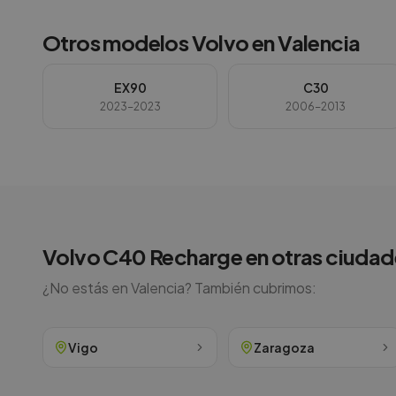
Otros modelos
Volvo
en
Valencia
EX90
C30
2023-2023
2006-2013
Volvo
C40 Recharge
en otras ciudad
¿No estás en
Valencia
? También cubrimos:
Vigo
Zaragoza