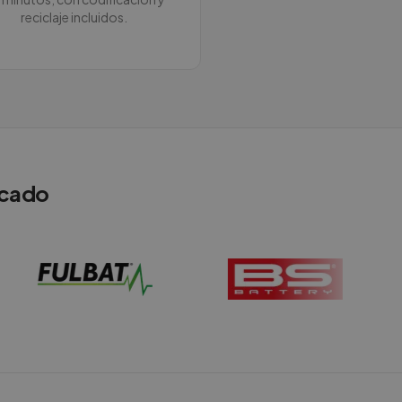
reciclaje incluidos.
rcado