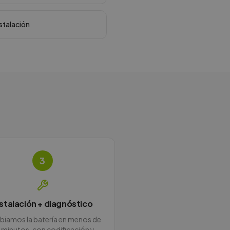
nstalación
3
nstalación + diagnóstico
iamos la batería en menos de
 minutos, con codificación y