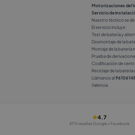
Motorizaciones del 
Servicio de instalaci
Nuestro técnico se de
El servicio incluye:
Test de batería y alte
Desmontaje de la bate
Montaje de la batería 
Prueba de derivacione
Codificación de central
Reciclaje de la batería
Llámanos al
9610614
Valencia.
4.7
4175
reseñas Google + Facebook