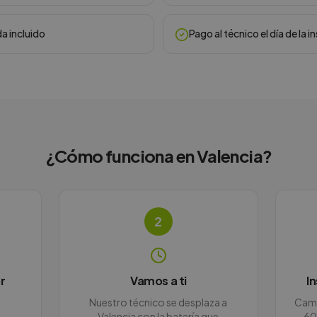
da incluido
Pago al técnico el día de la i
¿Cómo funciona en
Valencia
?
2
r
Vamos a ti
I
Nuestro técnico se desplaza a
Camb
Valencia con la batería que
60