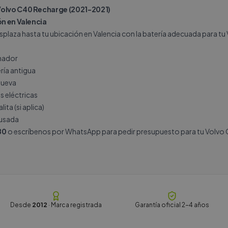
Volvo C40 Recharge (2021-2021)
ón en Valencia
splaza hasta tu ubicación en Valencia con la batería adecuada para t
rnador
ría antigua
nueva
s eléctricas
ita (si aplica)
 usada
80
o escríbenos por
WhatsApp
para pedir presupuesto para tu Volvo
Desde
2012
· Marca registrada
Garantía oficial 2-4 años