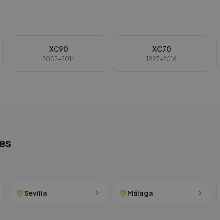
XC90
XC70
2002-2014
1997-2016
es
Sevilla
Málaga