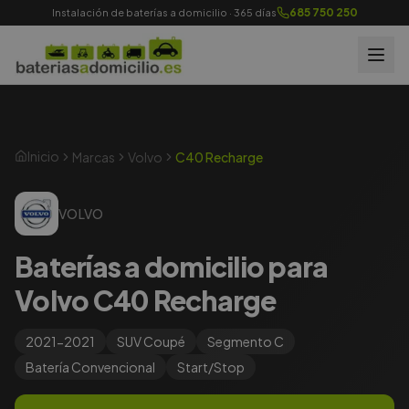
685 750 250
Instalación de baterías a domicilio · 365 días
Inicio
Marcas
Volvo
C40 Recharge
VOLVO
Baterías a domicilio para
Volvo C40 Recharge
2021-2021
SUV Coupé
Segmento
C
Batería
Convencional
Start/Stop