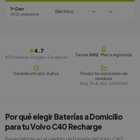
1ª Gen
Eléctrico
—
—
2021-presente
4.7
Desde
2012
· Marca registrada
4175
reseñas Google + Facebook
Garantía oficial 2-4 años
Productor autorizado de
residuos
Reg.
13-A-452-00140441
Por qué elegir Baterías a Domicilio
para tu Volvo C40 Recharge
Especialistas en el cambio de batería del Volvo C40