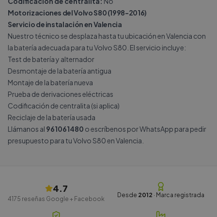
Codificación de centralita:
No
Motorizaciones del Volvo S80 (1998-2016)
Servicio de instalación en Valencia
Nuestro técnico se desplaza hasta tu ubicación en Valencia con
la batería adecuada para tu Volvo S80. El servicio incluye:
Test de batería y alternador
Desmontaje de la batería antigua
Montaje de la batería nueva
Prueba de derivaciones eléctricas
Codificación de centralita (si aplica)
Reciclaje de la batería usada
Llámanos al
961061480
o escríbenos por
WhatsApp
para pedir
presupuesto para tu Volvo S80 en Valencia.
4.7
Desde
2012
· Marca registrada
4175
reseñas Google + Facebook