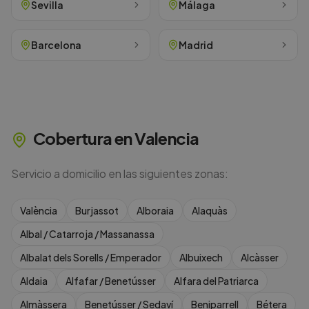
Sevilla
Málaga
Barcelona
Madrid
Cobertura en
Valencia
Servicio a domicilio en las siguientes zonas:
València
Burjassot
Alboraia
Alaquàs
Albal / Catarroja / Massanassa
Albalat dels Sorells / Emperador
Albuixech
Alcàsser
Aldaia
Alfafar / Benetússer
Alfara del Patriarca
Almàssera
Benetússer / Sedaví
Beniparrell
Bétera