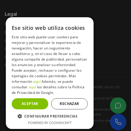
Legal
Política de privacidad
Ese sitio web utiliza cookies
Política de cookies
Este sitio web puede usar cookies para
Aviso legal
mejorar y personalizar la experiencia de
navegación, hacer un seguimiento
Condiciones de uso
estadístico y, en el caso de llevar a cabo
Condiciones y garantías
alguna campaña de publicidad, personalizar
Condiciones de contratación
los anuncios y analizar su efectividad.
Puede aceptar, rechazar o configurar las
tipologías de cookies permitidas. Más
información
aquí
Además, se puede
consultar
aquí
los detalles sobre la Política
Baterías a Domicilio ® es una Marca Registrada por ADITAL VIA SL CIF:
de Privacidad de Google.
B85748036.
Registro Industrial 13-A-452-00140441 Registro especial de Taller
ACEPTAR
CM/19108
RECHAZAR
Baterías a Domicilio® está registrada como productor de residuos (plomo
de baterías) en todas las CCAA donde opera.
CONFIGURAR PREFERENCIAS
Copyright © 2012 -
2026
bateriasadomicilio.es. Todos los derechos
POWERED BY COOKIESCRIPT
reservados.