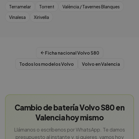
Terramelar
Torrent
València / Tavernes Blanques
Vinalesa
Xirivella
Ficha nacional
Volvo
S80
Todos los modelos
Volvo
Volvo
en
Valencia
Cambio de batería Volvo S80 en
Valencia hoy mismo
Llámanos o escríbenos por WhatsApp. Te damos
presupuesto al instante y, si quieres, vamos hoy