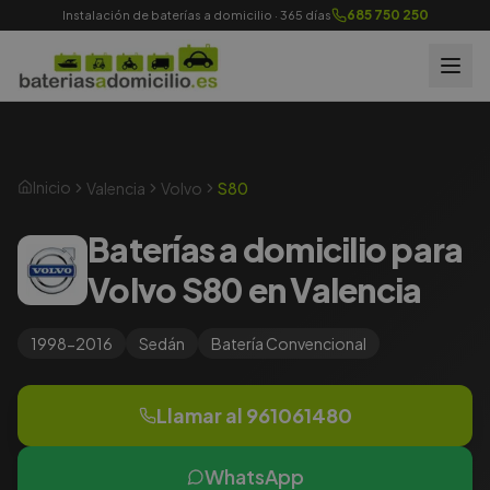
685 750 250
Instalación de baterías a domicilio · 365 días
Inicio
Valencia
Volvo
S80
Baterías a domicilio para
Volvo S80 en Valencia
1998-2016
Sedán
Batería
Convencional
Llamar al
961061480
WhatsApp