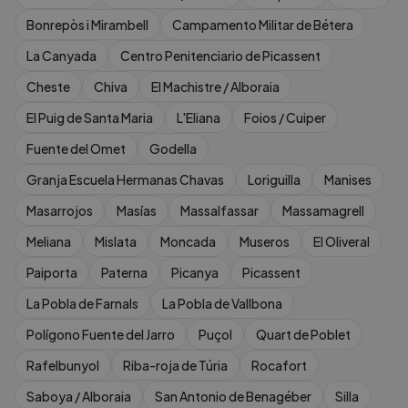
Bonrepòs i Mirambell
Campamento Militar de Bétera
La Canyada
Centro Penitenciario de Picassent
Cheste
Chiva
El Machistre / Alboraia
El Puig de Santa Maria
L'Eliana
Foios / Cuiper
Fuente del Omet
Godella
Granja Escuela Hermanas Chavas
Loriguilla
Manises
Masarrojos
Masías
Massalfassar
Massamagrell
Meliana
Mislata
Moncada
Museros
El Oliveral
Paiporta
Paterna
Picanya
Picassent
La Pobla de Farnals
La Pobla de Vallbona
Polígono Fuente del Jarro
Puçol
Quart de Poblet
Rafelbunyol
Riba-roja de Túria
Rocafort
Saboya / Alboraia
San Antonio de Benagéber
Silla