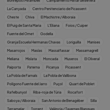
Bonrepòs i Mirambell
Campamento Militar de Bétera
La Canyada
Centro Penitenciario de Picassent
Cheste
Chiva
El Machistre / Alboraia
El Puig de Santa Maria
L'Eliana
Foios / Cuiper
Fuente del Omet
Godella
Granja Escuela Hermanas Chavas
Loriguilla
Manises
Masarrojos
Masías
Massalfassar
Massamagrell
Meliana
Mislata
Moncada
Museros
El Oliveral
Paiporta
Paterna
Picanya
Picassent
La Pobla de Farnals
La Pobla de Vallbona
Polígono Fuente del Jarro
Puçol
Quart de Poblet
Rafelbunyol
Riba-roja de Túria
Rocafort
Saboya / Alboraia
San Antonio de Benagéber
Silla
Terramelar
Torrent
València / Tavernes Blanques