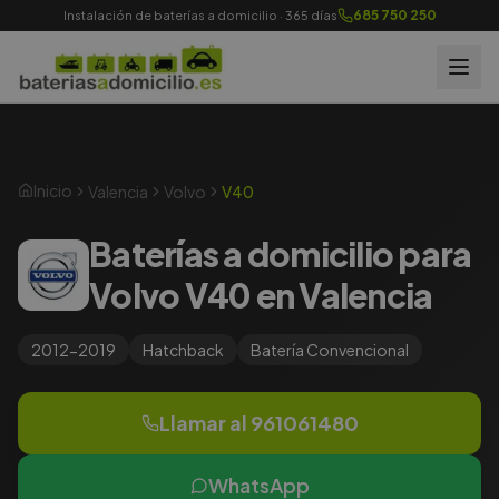
685 750 250
Instalación de baterías a domicilio · 365 días
Inicio
Valencia
Volvo
V40
Baterías a domicilio para
Volvo V40 en Valencia
2012-2019
Hatchback
Batería
Convencional
Llamar al
961061480
WhatsApp