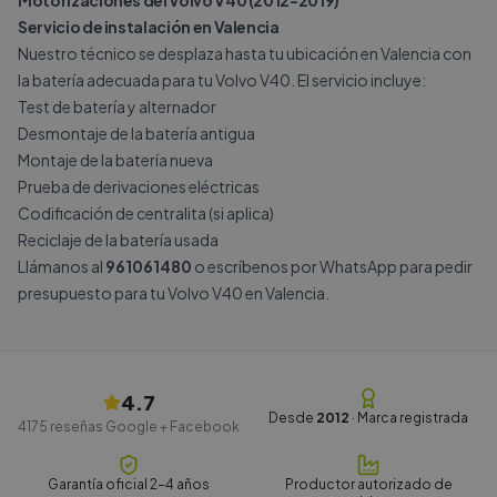
Motorizaciones del Volvo V40 (2012-2019)
Servicio de instalación en Valencia
Nuestro técnico se desplaza hasta tu ubicación en Valencia con
la batería adecuada para tu Volvo V40. El servicio incluye:
Test de batería y alternador
Desmontaje de la batería antigua
Montaje de la batería nueva
Prueba de derivaciones eléctricas
Codificación de centralita (si aplica)
Reciclaje de la batería usada
Llámanos al
961061480
o escríbenos por
WhatsApp
para pedir
presupuesto para tu Volvo V40 en Valencia.
4.7
Desde
2012
· Marca registrada
4175
reseñas Google + Facebook
Garantía oficial 2-4 años
Productor autorizado de