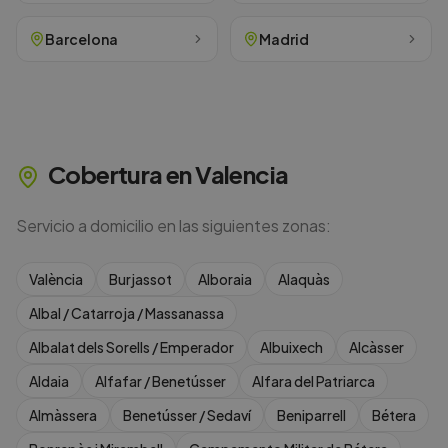
Barcelona
Madrid
Cobertura en
Valencia
Servicio a domicilio en las siguientes zonas:
València
Burjassot
Alboraia
Alaquàs
Albal / Catarroja / Massanassa
Albalat dels Sorells / Emperador
Albuixech
Alcàsser
Aldaia
Alfafar / Benetússer
Alfara del Patriarca
Almàssera
Benetússer / Sedaví
Beniparrell
Bétera