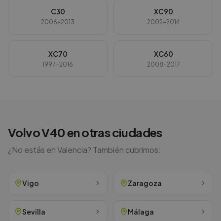
C30
XC90
2006-2013
2002-2014
XC70
XC60
1997-2016
2008-2017
Volvo
V40
en otras ciudades
¿No estás en
Valencia
? También cubrimos:
Vigo
Zaragoza
Sevilla
Málaga