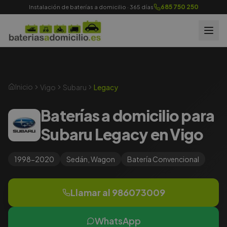
685 750 250
Instalación de baterías a domicilio · 365 días
Inicio
Vigo
Subaru
Legacy
Baterías a domicilio para
Subaru Legacy en Vigo
1998-2020
Sedán, Wagon
Batería
Convencional
Llamar al
986073009
WhatsApp