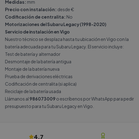
Medidas:
mm
Precio con instalación:
desde €
Codificación de centralita:
No
Motorizaciones del Subaru Legacy (1998-2020)
Servicio de instalación en Vigo
Nuestro técnico se desplaza hasta tu ubicación en Vigo con la
batería adecuada para tu Subaru Legacy. El servicio incluye:
Test de batería y alternador
Desmontaje de la batería antigua
Montaje de la batería nueva
Prueba de derivaciones eléctricas
Codificación de centralita (si aplica)
Reciclaje de la batería usada
Llámanos al
986073009
o escríbenos por
WhatsApp
para pedir
presupuesto para tu Subaru Legacy en Vigo.
4.7