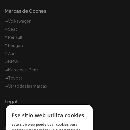
Marcas de Coches
Volkswagen
Seat
Renault
Peugeot
Audi
BMW
Mercedes-Benz
Toyota
Ver todas las marcas
Legal
Política de privacidad
Ese sitio web utiliza cookies
Política de cookies
Este sitio web puede usar cookies para
Aviso legal
mejorar y personalizar la experiencia de