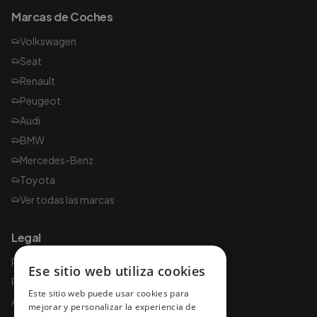
Marcas de Coches
Volkswagen
Seat
Renault
Peugeot
Audi
BMW
Mercedes-Benz
Toyota
Ver todas las marcas
Legal
Política de privacidad
Ese sitio web utiliza cookies
Política de cookies
Este sitio web puede usar cookies para
Aviso legal
mejorar y personalizar la experiencia de