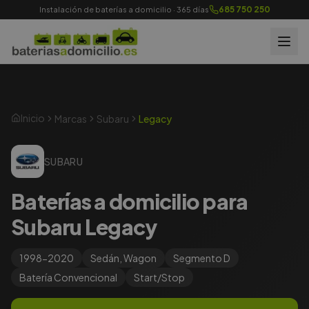
685 750 250
Instalación de baterías a domicilio · 365 días
Inicio
Marcas
Subaru
Legacy
SUBARU
Baterías a domicilio para
Subaru Legacy
1998-2020
Sedán, Wagon
Segmento
D
Batería
Convencional
Start/Stop