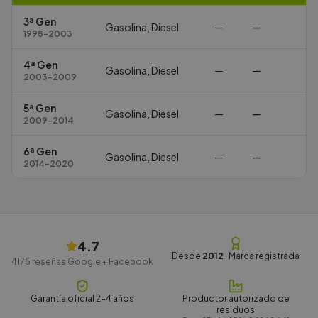
3ª Gen
Gasolina, Diesel
—
—
1998-2003
4ª Gen
Gasolina, Diesel
—
—
2003-2009
5ª Gen
Gasolina, Diesel
—
—
2009-2014
6ª Gen
Gasolina, Diesel
—
—
2014-2020
4.7
Desde
2012
· Marca registrada
4175
reseñas Google + Facebook
Garantía oficial 2-4 años
Productor autorizado de
residuos