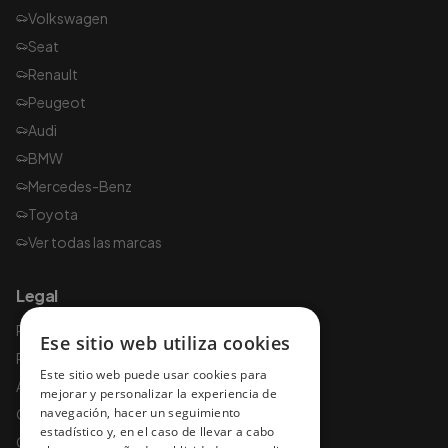
Volkswagen
Seat
Renault
Peugeot
Audi
BMW
Mercedes-Benz
Toyota
Ver todas las marcas
Legal
Política de privacidad
Ese sitio web utiliza cookies
Política de cookies
Este sitio web puede usar cookies para
Aviso legal
mejorar y personalizar la experiencia de
navegación, hacer un seguimiento
Condiciones de uso
estadístico y, en el caso de llevar a cabo
Condiciones y garantías