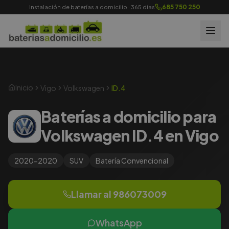
685 750 250
Instalación de baterías a domicilio · 365 días
Inicio
Vigo
Volkswagen
ID.4
Baterías a domicilio para
Volkswagen ID.4 en Vigo
2020-2020
SUV
Batería
Convencional
Llamar al
986073009
WhatsApp