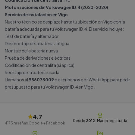
Codificación de centralita:
No
Motorizaciones del Volkswagen ID.4 (2020-2020)
Servicio de instalación en Vigo
Nuestro técnico se desplaza hasta tu ubicación en Vigo con la
batería adecuada para tu Volkswagen ID.4. El servicio incluye:
Test de batería y alternador
Desmontaje de la batería antigua
Montaje de la batería nueva
Prueba de derivaciones eléctricas
Codificación de centralita (si aplica)
Reciclaje de la batería usada
Llámanos al
986073009
o escríbenos por
WhatsApp
para pedir
presupuesto para tu Volkswagen ID.4 en Vigo.
4.7
Desde
2012
· Marca registrada
4175
reseñas Google + Facebook