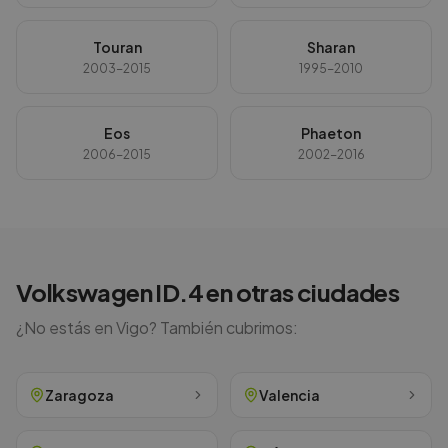
Touran
Sharan
2003-2015
1995-2010
Eos
Phaeton
2006-2015
2002-2016
Volkswagen
ID.4
en otras ciudades
¿No estás en
Vigo
? También cubrimos:
Zaragoza
Valencia