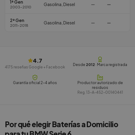
1ª Gen
Gasolina, Diesel
—
—
2003-2010
2ª Gen
Gasolina, Diesel
—
—
2011-2018
4.7
Desde
2012
· Marca registrada
4175
reseñas Google + Facebook
Garantía oficial 2-4 años
Productor autorizado de
residuos
Reg.
13-A-452-00140441
Por qué elegir Baterías a Domicilio
para tu BMW Serie 6