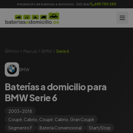
685 750 250
Instalación de baterías a domicilio · 365 días
Inicio
Marcas
BMW
Serie 6
BMW
Baterías a domicilio para
BMW Serie 6
2003-2018
Coupé, Cabrio, Coupé, Cabrio, Gran Coupé
Segmento
F
Batería
Convencional
Start/Stop