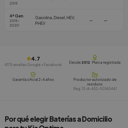
2015
4ª Gen
Gasolina, Diesel, HEV,
—
—
2015-
PHEV
2020
4.7
Desde
2012
· Marca registrada
4175
reseñas Google + Facebook
Garantía oficial 2-4 años
Productor autorizado de
residuos
Reg.
13-A-452-00140441
Por qué elegir Baterías a Domicilio