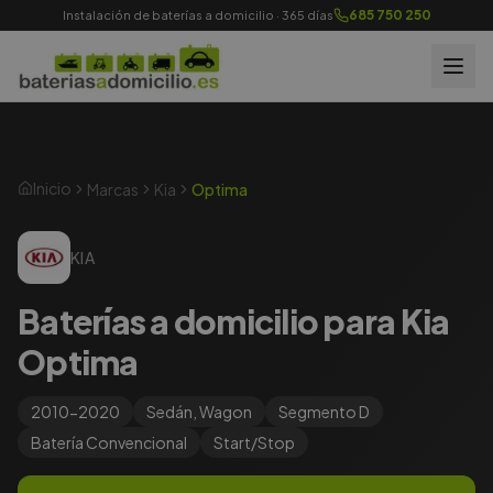
685 750 250
Instalación de baterías a domicilio · 365 días
Inicio
Marcas
Kia
Optima
KIA
Baterías a domicilio para Kia
Optima
2010-2020
Sedán, Wagon
Segmento
D
Batería
Convencional
Start/Stop