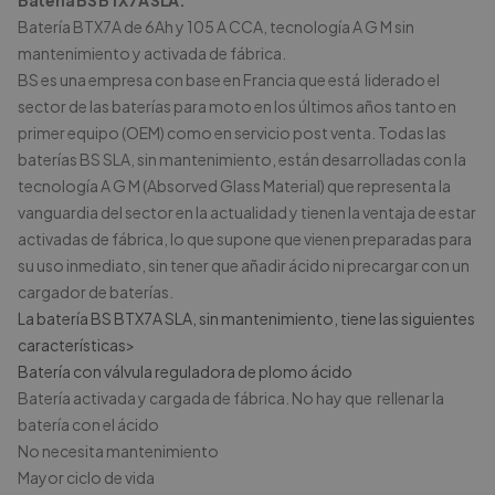
Batería BS BTX7A SLA:
Batería BTX7A de 6Ah y 105 A CCA, tecnología A G M sin
mantenimiento y activada de fábrica.
BS es una empresa con base en Francia que está liderado el
sector de las baterías para moto en los últimos años tanto en
primer equipo (OEM) como en servicio post venta. Todas las
baterías BS SLA, sin mantenimiento, están desarrolladas con la
tecnología A G M (Absorved Glass Material) que representa la
vanguardia del sector en la actualidad y tienen la ventaja de estar
activadas de fábrica, lo que supone que vienen preparadas para
su uso inmediato, sin tener que añadir ácido ni precargar con un
cargador de baterías.
La batería BS BTX7A SLA, sin mantenimiento, tiene las siguientes
características>
Batería con válvula reguladora de plomo ácido
Batería activada y cargada de fábrica. No hay que rellenar la
batería con el ácido
No necesita mantenimiento
Mayor ciclo de vida