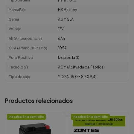
Tipo bateria
Para Moto
MarcaFab
BS Battery
Gama
AGM SLA
Voltaje
12V
Ah (Amperios hora)
6Ah
CCA (Arranque En Frio)
105A
Polo Positivo
Izquierda (1)
Tecnología
AGM (Acitvada de Fábrica)
Tipo de caja
YTX7A (15.0 X 8,7 X 9,4)
Productos relacionados
Instalación a domicilio
Instalación a domicilio