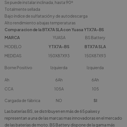
Se puede instalar inclinada, hasta 90º
Totalmente sellada
Bajo índice de sulfatación y de autodescarga
Alto rendimiento a bajas temperaturas
Comparacion de la BTX7A SLA con Yuasa YTX7A-BS
MARCA
YUASA
BS Battery
MODELO
YTX7A-BS
BTX7A SLA
MEDIDAS
150X87X93
150X87X93
Borne Positivo
Izquierda
Izquierda
Ah
6Ah
6Ah
CCA
105A
105
Cargada de fábrica
NO
SI
Las baterías BS, se distribuyen en más de 65 países y
representan a una de las marcas mas innovadoras en el mercado
de las baterías de moto. BS Battery dispone de la gama más