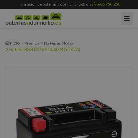
685 750 250
Instalación de baterías a domicilio · 365 días
Inicio
Precios
Baterías Moto
Batería BS BTX7A SLA AGM (YTX7A)