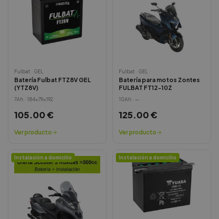
Fulbat
·
GEL
Fulbat
·
GEL
Batería Fulbat FTZ8V GEL
Batería para motos Zontes
(YTZ8V)
FULBAT FT12-10Z
7
Ah ·
184x79x192
10
Ah ·
—
105.00
€
125.00
€
Ver producto
Ver producto
Instalación a domicilio
Instalación a domicilio