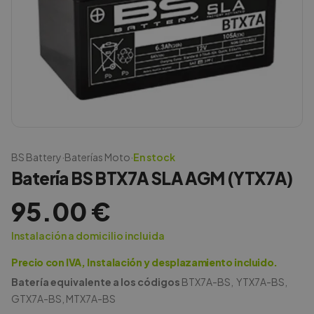
BS Battery
·
Baterías Moto
·
En stock
Batería BS BTX7A SLA AGM (YTX7A)
95.00
€
Instalación a domicilio incluida
Precio con IVA, Instalación y desplazamiento incluido.
Batería equivalente a los códigos
BTX7A-BS, YTX7A-BS,
GTX7A-BS, MTX7A-BS