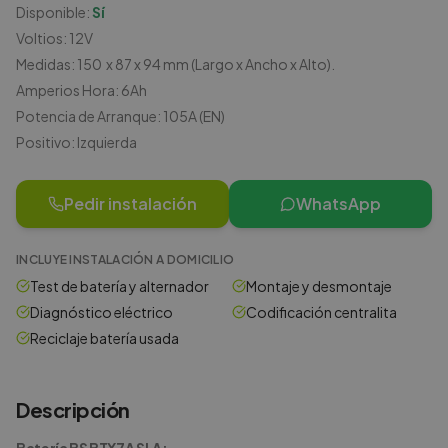
Disponible:
Sí
Voltios: 12V
Medidas: 150 x 87 x 94 mm (Largo x Ancho x Alto).
Amperios Hora: 6Ah
Potencia de Arranque: 105A (EN)
Positivo: Izquierda
Pedir instalación
WhatsApp
INCLUYE INSTALACIÓN A DOMICILIO
Test de batería y alternador
Montaje y desmontaje
Diagnóstico eléctrico
Codificación centralita
Reciclaje batería usada
Descripción