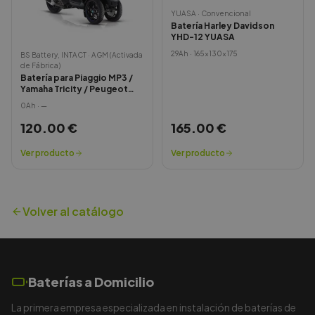
YUASA
·
Convencional
Batería Harley Davidson
YHD-12 YUASA
29
Ah ·
165x130x175
BS Battery, INTACT
·
AGM (Activada
de Fábrica)
Batería para Piaggio MP3 /
Yamaha Tricity / Peugeot
Metropolis
0
Ah ·
—
120.00
€
165.00
€
Ver producto
Ver producto
Volver al catálogo
Baterías a Domicilio
La primera empresa especializada en instalación de baterías de