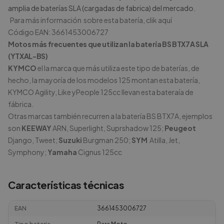
amplia de baterías SLA (cargadas de fabrica) del mercado.
Para más información sobre esta batería,
clik aquí
Código EAN: 3661453006727
Motos más frecuentes que utilizan la batería BS BTX7A SLA
(YTXAL-BS)
KYMCO
el la marca que más utiliza este tipo de baterías, de
hecho, la mayoría de los modelos 125 montan esta batería,
KYMCO Agility, Like yPeople 125cc llevan esta bateraía de
fábrica.
Otras marcas también recurren a la batería BS BTX7A, ejemplos
son
KEEWAY
ARN, Superlight, Suprshadow 125;
Peugeot
Django, Tweet;
Suzuki
Burgman 250;
SYM
Atilla, Jet,
Symphony;
Yamaha
Cignus 125cc
Características técnicas
EAN
3661453006727