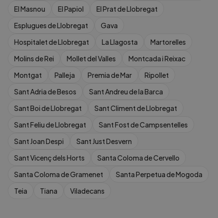
El Masnou
El Papiol
El Prat de Llobregat
Esplugues de Llobregat
Gava
Hospitalet de Llobregat
La Llagosta
Martorelles
Molins de Rei
Mollet del Valles
Montcada i Reixac
Montgat
Palleja
Premia de Mar
Ripollet
Sant Adria de Besos
Sant Andreu de la Barca
Sant Boi de Llobregat
Sant Climent de Llobregat
Sant Feliu de Llobregat
Sant Fost de Campsentelles
Sant Joan Despi
Sant Just Desvern
Sant Vicenç dels Horts
Santa Coloma de Cervello
Santa Coloma de Gramenet
Santa Perpetua de Mogoda
Teia
Tiana
Viladecans