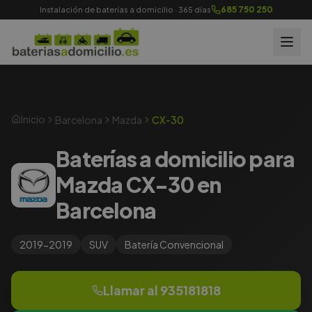
685 750 250
Instalación de baterías a domicilio · 365 días
Inicio
Barcelona
Mazda
CX-30
Baterías a domicilio para
Mazda CX-30 en
Barcelona
2019-2019
SUV
Batería
Convencional
Llamar al
935181818