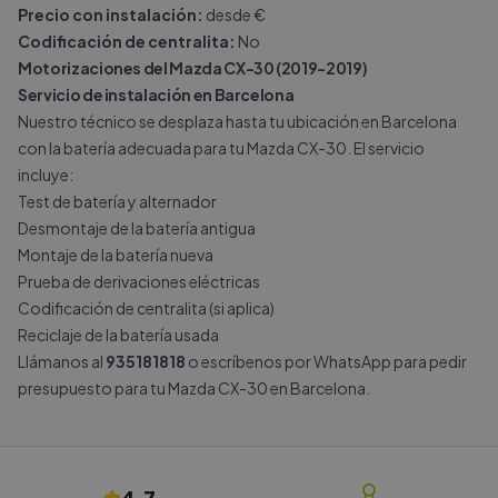
Precio con instalación:
desde €
Codificación de centralita:
No
Motorizaciones del Mazda CX-30 (2019-2019)
Servicio de instalación en Barcelona
Nuestro técnico se desplaza hasta tu ubicación en Barcelona
con la batería adecuada para tu Mazda CX-30. El servicio
incluye:
Test de batería y alternador
Desmontaje de la batería antigua
Montaje de la batería nueva
Prueba de derivaciones eléctricas
Codificación de centralita (si aplica)
Reciclaje de la batería usada
Llámanos al
935181818
o escríbenos por
WhatsApp
para pedir
presupuesto para tu Mazda CX-30 en Barcelona.
4.7