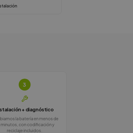
nstalación
3
nstalación + diagnóstico
iamos la batería en menos de
 minutos, con codificación y
reciclaje incluidos.