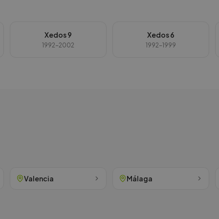
Xedos 9
Xedos 6
1992-2002
1992-1999
Valencia
Málaga