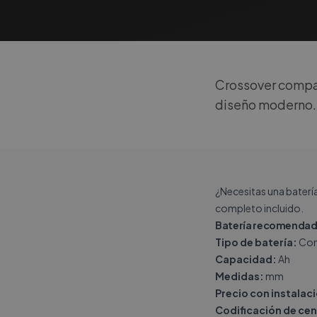
Crossover compac
diseño moderno.
¿Necesitas una baterí
completo incluido.
Batería recomendad
Tipo de batería:
Con
Capacidad:
Ah
Medidas:
mm
Precio con instalac
Codificación de cen