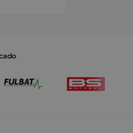
rcado