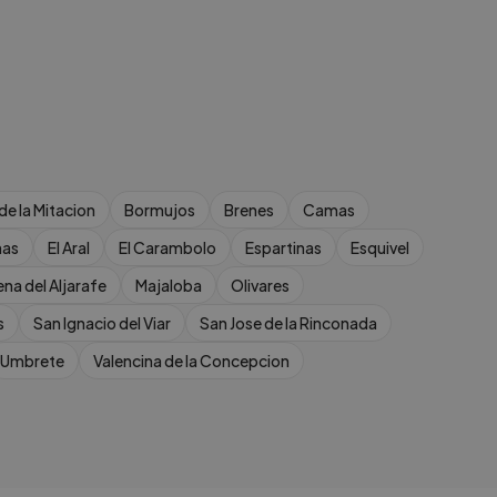
 de la Mitacion
Bormujos
Brenes
Camas
nas
El Aral
El Carambolo
Espartinas
Esquivel
ena del Aljarafe
Majaloba
Olivares
s
San Ignacio del Viar
San Jose de la Rinconada
Umbrete
Valencina de la Concepcion