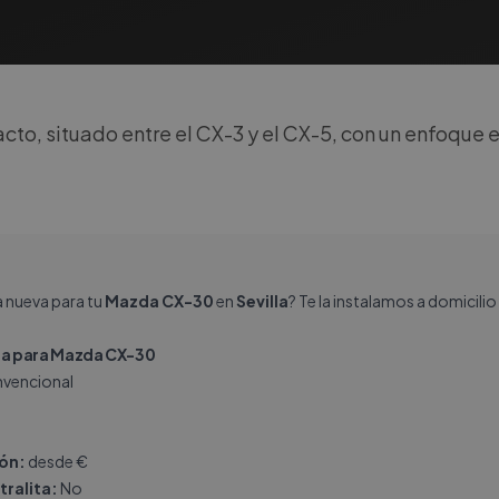
to, situado entre el CX-3 y el CX-5, con un enfoque e
a nueva para tu
Mazda CX-30
en
Sevilla
? Te la instalamos a domicili
a para Mazda CX-30
vencional
ión:
desde €
tralita:
No