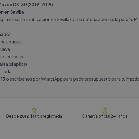
Mazda CX-30 (2019-2019)
n en Sevilla
plaza hasta tu ubicación en Sevilla con la batería adecuada para tu M
rnador
ría antigua
nueva
s eléctricas
ita (si aplica)
 usada
15
o escríbenos por
WhatsApp
para pedir presupuesto para tu Mazda
Desde
2012
· Marca registrada
Garantía oficial 2-4 años