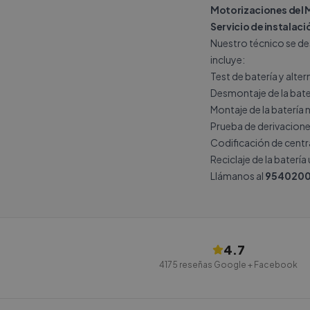
Motorizaciones del 
Servicio de instalació
Nuestro técnico se des
incluye:
Test de batería y alte
Desmontaje de la bate
Montaje de la batería 
Prueba de derivacione
Codificación de central
Reciclaje de la batería
Llámanos al
9540200
4.7
4175
reseñas Google + Facebook