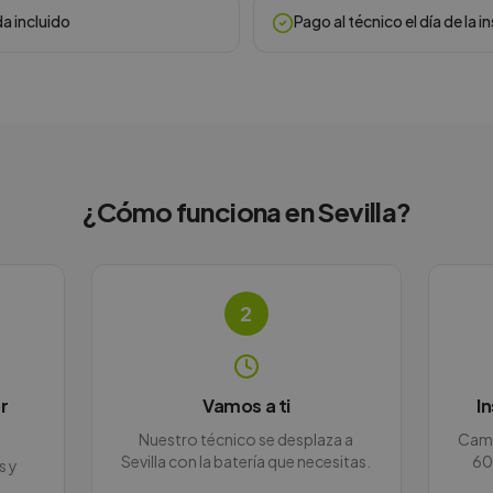
da incluido
Pago al técnico el día de la i
¿Cómo funciona en
Sevilla
?
2
r
Vamos a ti
I
Nuestro técnico se desplaza a
Camb
Sevilla con la batería que necesitas.
60
s y