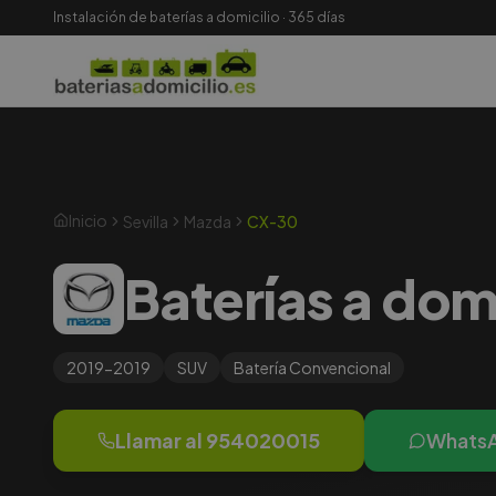
Instalación de baterías a domicilio · 365 días
Inicio
Sevilla
Mazda
CX-30
Baterías a dom
2019-2019
SUV
Batería
Convencional
Llamar al
954020015
Whats