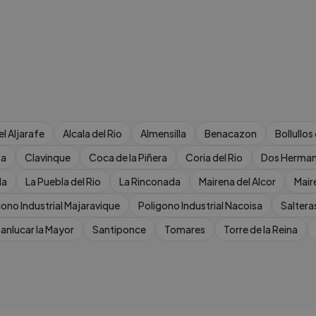
el Aljarafe
Alcala del Rio
Almensilla
Benacazon
Bollullos
ta
Clavinque
Coca de la Piñera
Coria del Rio
Dos Herma
la
La Puebla del Rio
La Rinconada
Mairena del Alcor
Mair
gono Industrial Majaravique
Poligono Industrial Nacoisa
Saltera
anlucar la Mayor
Santiponce
Tomares
Torre de la Reina