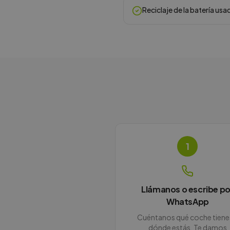
Reciclaje de la batería usa
1
Llámanos o escribe po
WhatsApp
Cuéntanos qué coche tiene
dónde estás. Te damos