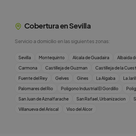
Cobertura en
Sevilla
Servicio a domicilio en las siguientes zonas:
Sevilla
Montequinto
Alcala de Guadaira
Albaida d
Carmona
Castilleja de Guzman
Castilleja de la Cues
Fuente del Rey
Gelves
Gines
La Algaba
La Jaril
Palomares del Rio
Poligono Industrial El Gordillo
Poli
San Juan de Aznalfarache
San Rafael, Urbanizacion
S
Villanueva del Ariscal
Viso del Alcor