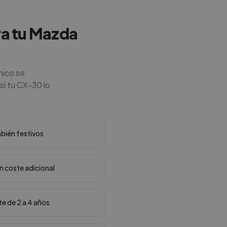
ara tu Mazda
nico se
si tu CX-30 lo
mbién festivos
in coste adicional
te de 2 a 4 años