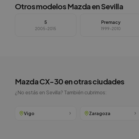
Otros modelos
Mazda
en
Sevilla
5
Premacy
2005-2015
1999-2010
Mazda
CX-30
en otras ciudades
¿No estás en
Sevilla
? También cubrimos:
Vigo
Zaragoza