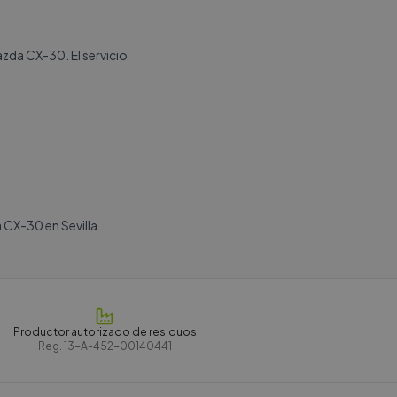
azda CX-30. El servicio
 CX-30 en Sevilla.
Productor autorizado de residuos
Reg.
13-A-452-00140441