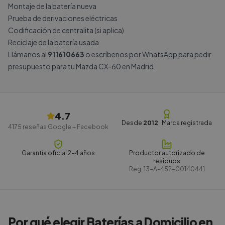
Montaje de la batería nueva
Prueba de derivaciones eléctricas
Codificación de centralita (si aplica)
Reciclaje de la batería usada
Llámanos al
911610663
o escríbenos por
WhatsApp
para pedir
presupuesto para tu Mazda CX-60 en Madrid.
4.7
Desde
2012
· Marca registrada
4175
reseñas Google + Facebook
Garantía oficial 2-4 años
Productor autorizado de
residuos
Reg.
13-A-452-00140441
Por qué elegir Baterías a Domicilio en