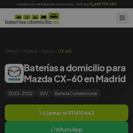
685 750 250
Instalación de baterías a domicilio · 365 días
Inicio
Madrid
Mazda
CX-60
Baterías a domicilio para
Mazda CX-60 en Madrid
2022-2022
SUV
Batería
Convencional
Llamar al
911610663
WhatsApp