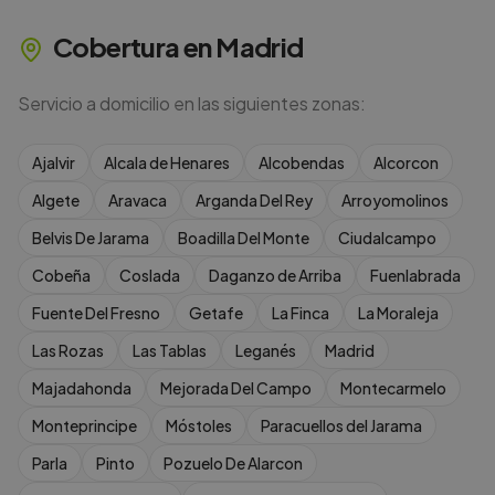
Cobertura en
Madrid
Servicio a domicilio en las siguientes zonas:
Ajalvir
Alcala de Henares
Alcobendas
Alcorcon
Algete
Aravaca
Arganda Del Rey
Arroyomolinos
Belvis De Jarama
Boadilla Del Monte
Ciudalcampo
Cobeña
Coslada
Daganzo de Arriba
Fuenlabrada
Fuente Del Fresno
Getafe
La Finca
La Moraleja
Las Rozas
Las Tablas
Leganés
Madrid
Majadahonda
Mejorada Del Campo
Montecarmelo
Monteprincipe
Móstoles
Paracuellos del Jarama
Parla
Pinto
Pozuelo De Alarcon