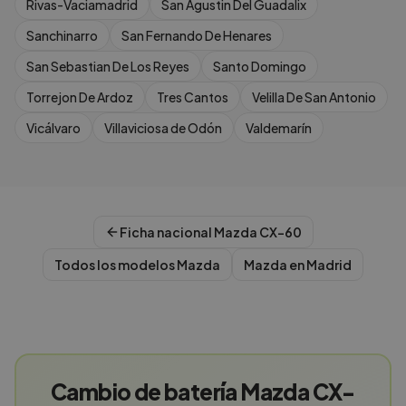
Rivas-Vaciamadrid
San Agustin Del Guadalix
Sanchinarro
San Fernando De Henares
San Sebastian De Los Reyes
Santo Domingo
Torrejon De Ardoz
Tres Cantos
Velilla De San Antonio
Vicálvaro
Villaviciosa de Odón
Valdemarín
Ficha nacional
Mazda
CX-60
Todos los modelos
Mazda
Mazda
en
Madrid
Cambio de batería Mazda CX-