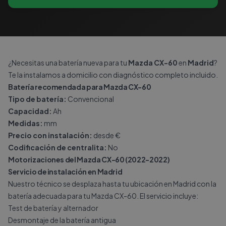
¿Necesitas una batería nueva para tu
Mazda CX-60
en
Madrid
?
Te la instalamos a domicilio con diagnóstico completo incluido.
Batería recomendada para Mazda CX-60
Tipo de batería:
Convencional
Capacidad:
Ah
Medidas:
mm
Precio con instalación:
desde €
Codificación de centralita:
No
Motorizaciones del Mazda CX-60 (2022-2022)
Servicio de instalación en Madrid
Nuestro técnico se desplaza hasta tu ubicación en Madrid con la
batería adecuada para tu Mazda CX-60. El servicio incluye:
Test de batería y alternador
Desmontaje de la batería antigua