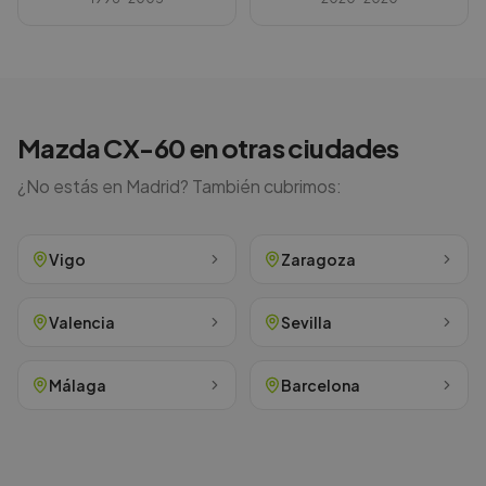
Mazda
CX-60
en otras ciudades
¿No estás en
Madrid
? También cubrimos:
Vigo
Zaragoza
Valencia
Sevilla
Málaga
Barcelona