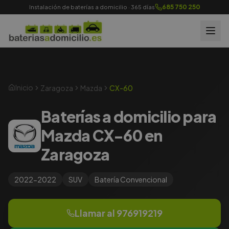
685 750 250
Instalación de baterías a domicilio · 365 días
Inicio
Zaragoza
Mazda
CX-60
Baterías a domicilio para
Mazda CX-60 en
Zaragoza
2022-2022
SUV
Batería
Convencional
Llamar al
976919219