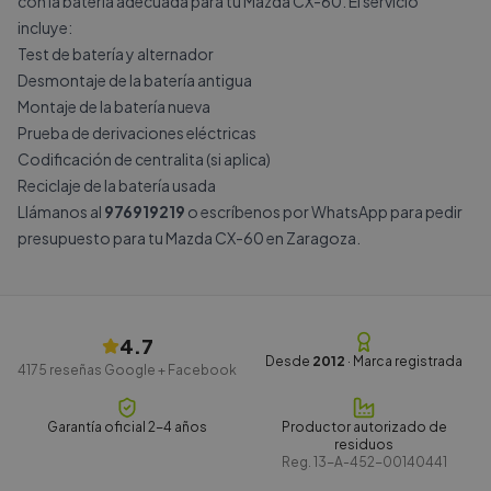
con la batería adecuada para tu Mazda CX-60. El servicio
incluye:
Test de batería y alternador
Desmontaje de la batería antigua
Montaje de la batería nueva
Prueba de derivaciones eléctricas
Codificación de centralita (si aplica)
Reciclaje de la batería usada
Llámanos al
976919219
o escríbenos por
WhatsApp
para pedir
presupuesto para tu Mazda CX-60 en Zaragoza.
4.7
Desde
2012
· Marca registrada
4175
reseñas Google + Facebook
Garantía oficial 2-4 años
Productor autorizado de
residuos
Reg.
13-A-452-00140441