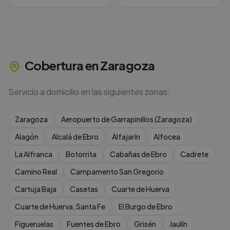
Cobertura en
Zaragoza
Servicio a domicilio en las siguientes zonas:
Zaragoza
Aeropuerto de Garrapinillos (Zaragoza)
Alagón
Alcalá de Ebro
Alfajarín
Alfocea
La Alfranca
Botorrita
Cabañas de Ebro
Cadrete
Camino Real
Campamento San Gregorio
Cartuja Baja
Casetas
Cuarte de Huerva
Cuarte de Huerva, Santa Fe
El Burgo de Ebro
Figueruelas
Fuentes de Ebro
Grisén
Jaulín