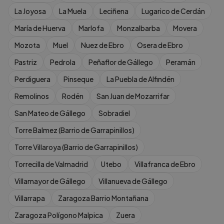
La Joyosa
La Muela
Leciñena
Lugarico de Cerdán
María de Huerva
Marlofa
Monzalbarba
Movera
Mozota
Muel
Nuez de Ebro
Osera de Ebro
Pastriz
Pedrola
Peñaflor de Gállego
Peramán
Perdiguera
Pinseque
La Puebla de Alfindén
Remolinos
Rodén
San Juan de Mozarrifar
San Mateo de Gállego
Sobradiel
Torre Balmez (Barrio de Garrapinillos)
Torre Villaroya (Barrio de Garrapinillos)
Torrecilla de Valmadrid
Utebo
Villafranca de Ebro
Villamayor de Gállego
Villanueva de Gállego
Villarrapa
Zaragoza Barrio Montañana
Zaragoza Polígono Malpica
Zuera