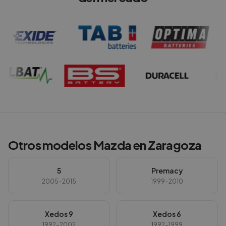
Otros modelos
Mazda
en
Zaragoza
5
Premacy
2005-2015
1999-2010
Xedos 9
Xedos 6
1992-2002
1992-1999