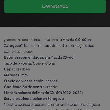
WhatsApp
¿Necesitas una batería nueva para tu
Mazda CX-60
en
Zaragoza
? Te la instalamos a domicilio con diagnóstico
completo incluido.
Batería recomendada para Mazda CX-60
Tipo de batería:
Convencional
Capacidad:
Ah
Medidas:
mm
Precio con instalación:
desde €
Codificación de centralita:
No
Motorizaciones del Mazda CX-60 (2022-2022)
Servicio de instalación en Zaragoza
Nuestro técnico se desplaza hasta tu ubicación en Zaragoza