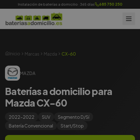
685 750 250
Instalación de baterías a domicilio · 365 días
Inicio
Marcas
Mazda
CX-60
MAZDA
Baterías a domicilio para
Mazda CX-60
2022-2022
SUV
Segmento
D/Sí
Batería
Convencional
Start/Stop