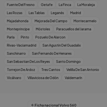
Fuente Del Fresno
Getafe
La Finca
La Moraleja
Las Rozas
Las Tablas
Leganés
Madrid
Majadahonda
Mejorada Del Campo
Montecarmelo
Monteprincipe
Móstoles
Paracuellos del Jarama
Parla
Pinto
Pozuelo De Alarcon
Rivas-Vaciamadrid
San Agustin Del Guadalix
Sanchinarro
San Fernando De Henares
San Sebastian De Los Reyes
Santo Domingo
Torrejon De Ardoz
Tres Cantos
Velilla De San Antonio
Vicálvaro
Villaviciosa de Odón
Valdemarín
Ficha nacional
Volvo
S60