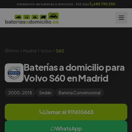
685 750 250
Instalación de baterías a domicilio · 365 días
Inicio
Madrid
Volvo
S60
Baterías a domicilio para
Volvo S60 en Madrid
2000-2018
Sedán
Batería
Convencional
Llamar al
911610663
WhatsApp