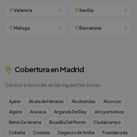
Valencia
Sevilla
Málaga
Barcelona
Cobertura en
Madrid
Servicio a domicilio en las siguientes zonas:
Ajalvir
Alcala de Henares
Alcobendas
Alcorcon
Algete
Aravaca
Arganda Del Rey
Arroyomolinos
Belvis De Jarama
Boadilla Del Monte
Ciudalcampo
Cobeña
Coslada
Daganzo de Arriba
Fuenlabrada