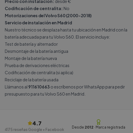
Precio con instalación:
desde €
Codificación de centralita:
No
Motorizaciones del Volvo S60 (2000-2018)
Servicio de instalación en Madrid
Nuestro técnico se desplaza hasta tu ubicación en Madrid con la
batería adecuada para tu Volvo S60. El servicio incluye:
Test de batería y alternador
Desmontaje de la batería antigua
Montaje de la batería nueva
Prueba de derivaciones eléctricas
Codificación de centralita (si aplica)
Reciclaje de la batería usada
Llámanos al
911610663
o escríbenos por
WhatsApp
para pedir
presupuesto para tu Volvo S60 en Madrid.
4.7
Desde
2012
· Marca registrada
4175
reseñas Google + Facebook