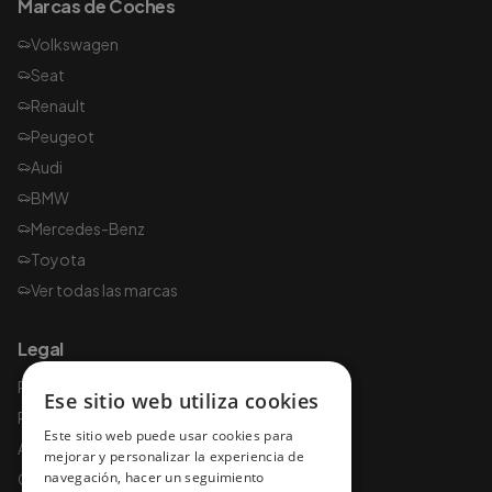
Marcas de Coches
Volkswagen
Seat
Renault
Peugeot
Audi
BMW
Mercedes-Benz
Toyota
Ver todas las marcas
Legal
Política de privacidad
Ese sitio web utiliza cookies
Política de cookies
Este sitio web puede usar cookies para
Aviso legal
mejorar y personalizar la experiencia de
navegación, hacer un seguimiento
Condiciones de uso