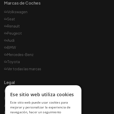
Marcas de Coches
Volkswagen
Seat
Renault
Peugeot
Audi
BMW
Mercedes-Benz
Toyota
Ver todas las marcas
Legal
Política de privacidad
Ese sitio web utiliza cookies
Política de cookies
Este sitio web puede usar cookies para
Aviso legal
mejorar y personalizar la experiencia de
navegación, hacer un seguimiento
Condiciones de uso