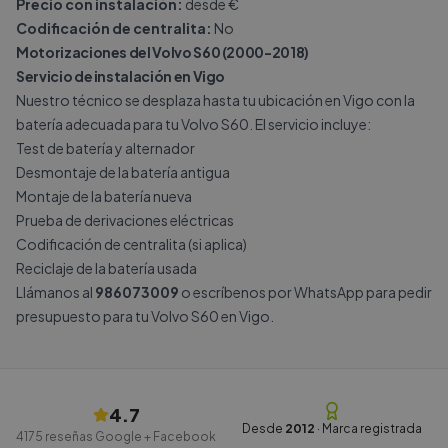
Precio con instalación:
desde €
Codificación de centralita:
No
Motorizaciones del Volvo S60 (2000-2018)
Servicio de instalación en Vigo
Nuestro técnico se desplaza hasta tu ubicación en Vigo con la
batería adecuada para tu Volvo S60. El servicio incluye:
Test de batería y alternador
Desmontaje de la batería antigua
Montaje de la batería nueva
Prueba de derivaciones eléctricas
Codificación de centralita (si aplica)
Reciclaje de la batería usada
Llámanos al
986073009
o escríbenos por
WhatsApp
para pedir
presupuesto para tu Volvo S60 en Vigo.
4.7
Desde
2012
· Marca registrada
4175
reseñas Google + Facebook