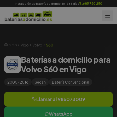
685 750 250
Instalación de baterías a domicilio · 365 días
Inicio
Vigo
Volvo
S60
Baterías a domicilio para
Volvo S60 en Vigo
2000-2018
Sedán
Batería
Convencional
Llamar al
986073009
WhatsApp