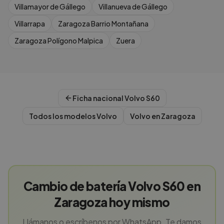
Villamayor de Gállego
Villanueva de Gállego
Villarrapa
Zaragoza Barrio Montañana
Zaragoza Polígono Malpica
Zuera
Ficha nacional
Volvo
S60
Todos los modelos
Volvo
Volvo
en
Zaragoza
Cambio de batería Volvo S60 en
Zaragoza hoy mismo
Llámanos o escríbenos por WhatsApp. Te damos