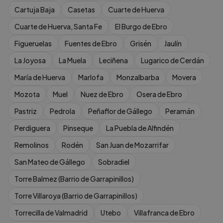
Cartuja Baja
Casetas
Cuarte de Huerva
Cuarte de Huerva, Santa Fe
El Burgo de Ebro
Figueruelas
Fuentes de Ebro
Grisén
Jaulín
La Joyosa
La Muela
Leciñena
Lugarico de Cerdán
María de Huerva
Marlofa
Monzalbarba
Movera
Mozota
Muel
Nuez de Ebro
Osera de Ebro
Pastriz
Pedrola
Peñaflor de Gállego
Peramán
Perdiguera
Pinseque
La Puebla de Alfindén
Remolinos
Rodén
San Juan de Mozarrifar
San Mateo de Gállego
Sobradiel
Torre Balmez (Barrio de Garrapinillos)
Torre Villaroya (Barrio de Garrapinillos)
Torrecilla de Valmadrid
Utebo
Villafranca de Ebro