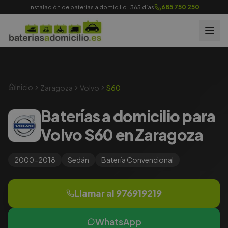
685 750 250
Instalación de baterías a domicilio · 365 días
Inicio
Zaragoza
Volvo
S60
Baterías a domicilio para
Volvo S60 en Zaragoza
2000-2018
Sedán
Batería
Convencional
Llamar al
976919219
WhatsApp