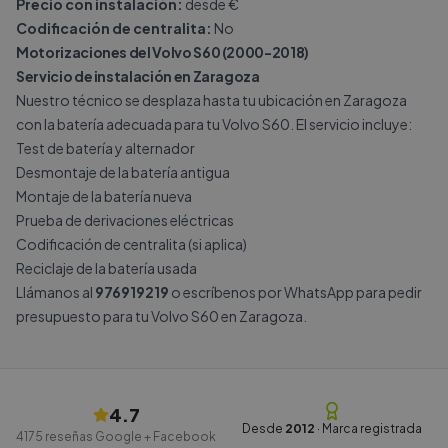
Precio con instalación:
desde €
Codificación de centralita:
No
Motorizaciones del Volvo S60 (2000-2018)
Servicio de instalación en Zaragoza
Nuestro técnico se desplaza hasta tu ubicación en Zaragoza
con la batería adecuada para tu Volvo S60. El servicio incluye:
Test de batería y alternador
Desmontaje de la batería antigua
Montaje de la batería nueva
Prueba de derivaciones eléctricas
Codificación de centralita (si aplica)
Reciclaje de la batería usada
Llámanos al
976919219
o escríbenos por
WhatsApp
para pedir
presupuesto para tu Volvo S60 en Zaragoza.
4.7
Desde
2012
· Marca registrada
4175
reseñas Google + Facebook