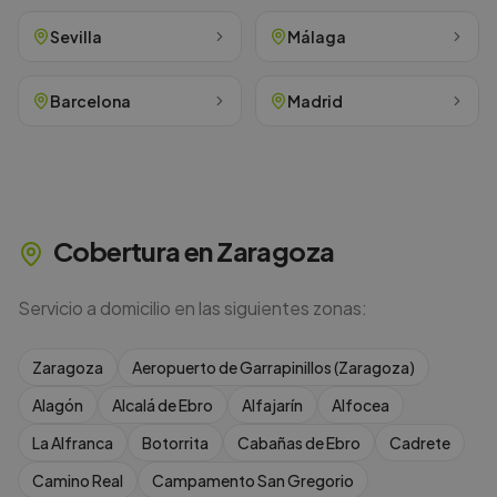
Sevilla
Málaga
Barcelona
Madrid
Cobertura en
Zaragoza
Servicio a domicilio en las siguientes zonas:
Zaragoza
Aeropuerto de Garrapinillos (Zaragoza)
Alagón
Alcalá de Ebro
Alfajarín
Alfocea
La Alfranca
Botorrita
Cabañas de Ebro
Cadrete
Camino Real
Campamento San Gregorio