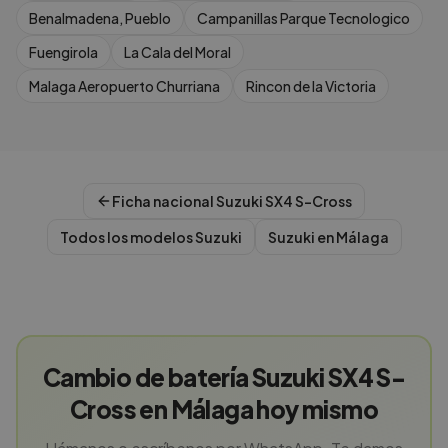
Benalmadena, Pueblo
Campanillas Parque Tecnologico
Fuengirola
La Cala del Moral
Malaga Aeropuerto Churriana
Rincon de la Victoria
Ficha nacional
Suzuki
SX4 S-Cross
Todos los modelos
Suzuki
Suzuki
en
Málaga
Cambio de batería Suzuki SX4 S-
Cross en Málaga hoy mismo