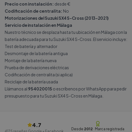
Precio con instalación:
desde €
Codificación de centralita:
No
Motorizaciones del Suzuki SX4 S-Cross (2013-2021)
Servicio de instalación en Málaga
Nuestro técnico se desplaza hasta tu ubicación en Málaga con la
batería adecuada para tu Suzuki SX4 S-Cross. El servicio incluye:
Test de batería y alternador
Desmontaje de la batería antigua
Montaje de la batería nueva
Prueba de derivaciones eléctricas
Codificación de centralita (si aplica)
Reciclaje de la batería usada
Llámanos al
954020015
o escríbenos por
WhatsApp
para pedir
presupuesto para tu Suzuki SX4 S-Cross en Málaga.
4.7
Desde
2012
· Marca registrada
4175
reseñas Google + Facebook