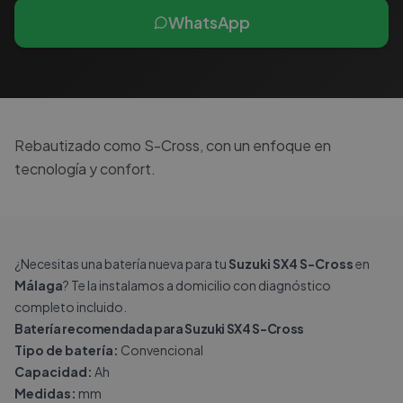
WhatsApp
Rebautizado como S-Cross, con un enfoque en
tecnología y confort.
¿Necesitas una batería nueva para tu
Suzuki SX4 S-Cross
en
Málaga
? Te la instalamos a domicilio con diagnóstico
completo incluido.
Batería recomendada para Suzuki SX4 S-Cross
Tipo de batería:
Convencional
Capacidad:
Ah
Medidas:
mm