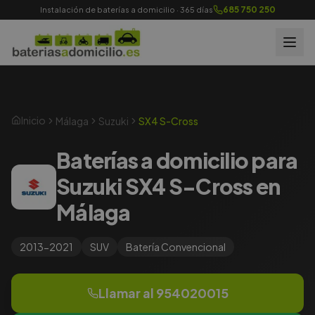
685 750 250
Instalación de baterías a domicilio · 365 días
Inicio
Málaga
Suzuki
SX4 S-Cross
Baterías a domicilio para
Suzuki SX4 S-Cross en
Málaga
2013-2021
SUV
Batería
Convencional
Llamar al
954020015