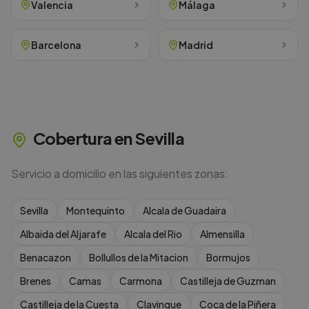
Valencia
Málaga
Barcelona
Madrid
Cobertura en
Sevilla
Servicio a domicilio en las siguientes zonas:
Sevilla
Montequinto
Alcala de Guadaira
Albaida del Aljarafe
Alcala del Rio
Almensilla
Benacazon
Bollullos de la Mitacion
Bormujos
Brenes
Camas
Carmona
Castilleja de Guzman
Castilleja de la Cuesta
Clavinque
Coca de la Piñera