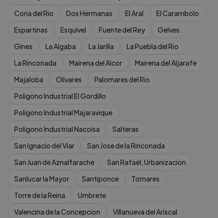
Coria del Rio
Dos Hermanas
El Aral
El Carambolo
Espartinas
Esquivel
Fuente del Rey
Gelves
Gines
La Algaba
La Jarilla
La Puebla del Rio
La Rinconada
Mairena del Alcor
Mairena del Aljarafe
Majaloba
Olivares
Palomares del Rio
Poligono Industrial El Gordillo
Poligono Industrial Majaravique
Poligono Industrial Nacoisa
Salteras
San Ignacio del Viar
San Jose de la Rinconada
San Juan de Aznalfarache
San Rafael, Urbanizacion
Sanlucar la Mayor
Santiponce
Tomares
Torre de la Reina
Umbrete
Valencina de la Concepcion
Villanueva del Ariscal