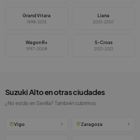
Grand Vitara
Liana
1998-2015
2001-2007
Wagon R+
S-Cross
1997-2008
2021-2021
Suzuki
Alto
en otras ciudades
¿No estás en
Sevilla
? También cubrimos:
Vigo
Zaragoza