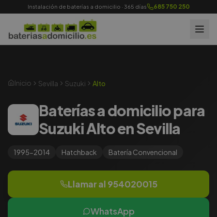
685 750 250
Instalación de baterías a domicilio · 365 días
Inicio
Sevilla
Suzuki
Alto
Baterías a domicilio para
Suzuki Alto en Sevilla
1995-2014
Hatchback
Batería
Convencional
Llamar al
954020015
WhatsApp