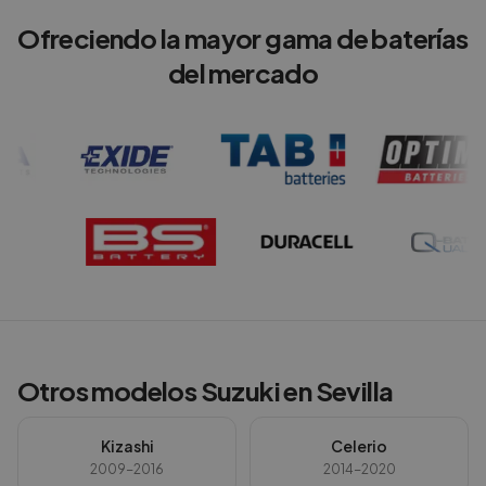
Ofreciendo la mayor gama de baterías
del mercado
Otros modelos
Suzuki
en
Sevilla
Kizashi
Celerio
2009-2016
2014-2020