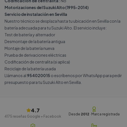
Codificación de centralita:
No
Motorizaciones del Suzuki Alto (1995-2014)
Servicio de instalación en Sevilla
Nuestro técnico se desplaza hasta tu ubicación en Sevilla con la
batería adecuada para tu Suzuki Alto. El servicio incluye:
Test de batería y alternador
Desmontaje de la batería antigua
Montaje de la batería nueva
Prueba de derivaciones eléctricas
Codificación de centralita (si aplica)
Reciclaje de la batería usada
Llámanos al
954020015
o escríbenos por
WhatsApp
para pedir
presupuesto para tu Suzuki Alto en Sevilla.
4.7
Desde
2012
· Marca registrada
4175
reseñas Google + Facebook