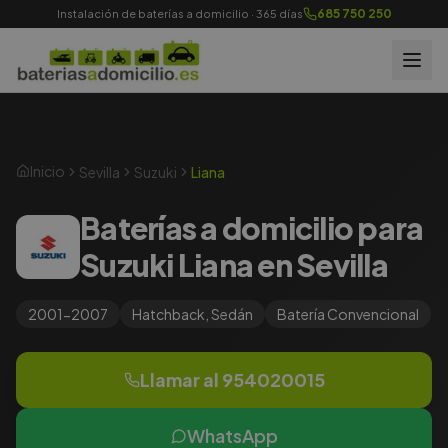
685 750 250
Instalación de baterías a domicilio · 365 días
Inicio
Sevilla
Suzuki
Liana
Baterías a domicilio para
Suzuki Liana en Sevilla
2001-2007
Hatchback, Sedán
Batería
Convencional
Llamar al
954020015
WhatsApp