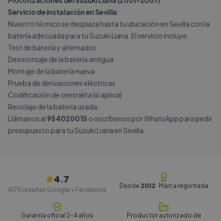
Motorizaciones del Suzuki Liana (2001-2007)
Servicio de instalación en Sevilla
Nuestro técnico se desplaza hasta tu ubicación en Sevilla con la
batería adecuada para tu Suzuki Liana. El servicio incluye:
Test de batería y alternador
Desmontaje de la batería antigua
Montaje de la batería nueva
Prueba de derivaciones eléctricas
Codificación de centralita (si aplica)
Reciclaje de la batería usada
Llámanos al
954020015
o escríbenos por
WhatsApp
para pedir
presupuesto para tu Suzuki Liana en Sevilla.
4.7
Desde
2012
· Marca registrada
4175
reseñas Google + Facebook
Garantía oficial 2-4 años
Productor autorizado de