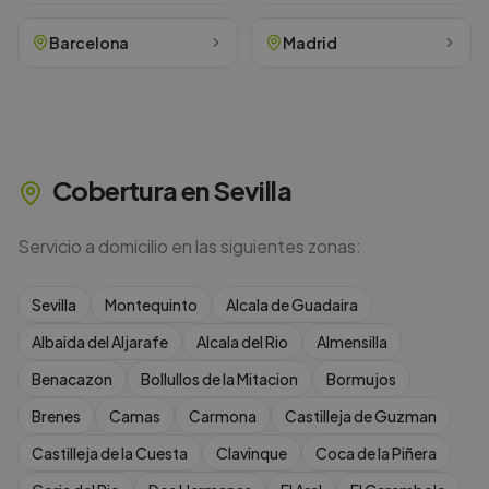
Barcelona
Madrid
Cobertura en
Sevilla
Servicio a domicilio en las siguientes zonas:
Sevilla
Montequinto
Alcala de Guadaira
Albaida del Aljarafe
Alcala del Rio
Almensilla
Benacazon
Bollullos de la Mitacion
Bormujos
Brenes
Camas
Carmona
Castilleja de Guzman
Castilleja de la Cuesta
Clavinque
Coca de la Piñera