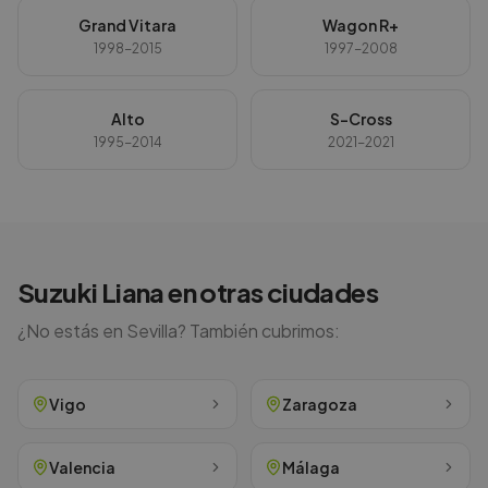
Grand Vitara
Wagon R+
1998-2015
1997-2008
Alto
S-Cross
1995-2014
2021-2021
Suzuki
Liana
en otras ciudades
¿No estás en
Sevilla
? También cubrimos:
Vigo
Zaragoza
Valencia
Málaga