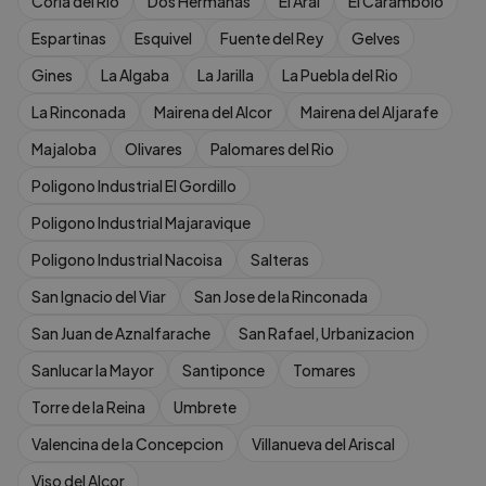
Coria del Rio
Dos Hermanas
El Aral
El Carambolo
Espartinas
Esquivel
Fuente del Rey
Gelves
Gines
La Algaba
La Jarilla
La Puebla del Rio
La Rinconada
Mairena del Alcor
Mairena del Aljarafe
Majaloba
Olivares
Palomares del Rio
Poligono Industrial El Gordillo
Poligono Industrial Majaravique
Poligono Industrial Nacoisa
Salteras
San Ignacio del Viar
San Jose de la Rinconada
San Juan de Aznalfarache
San Rafael, Urbanizacion
Sanlucar la Mayor
Santiponce
Tomares
Torre de la Reina
Umbrete
Valencina de la Concepcion
Villanueva del Ariscal
Viso del Alcor