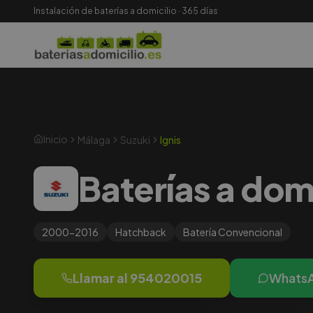
Instalación de baterías a domicilio · 365 días
Inicio
Málaga
Suzuki
Ignis
Baterías a domi
2000-2016
Hatchback
Batería
Convencional
Llamar al
954020015
Whats