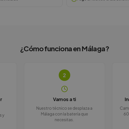
¿Cómo funciona en
Málaga
?
2
r
Vamos a ti
I
Nuestro técnico se desplaza a
Camb
Málaga con la batería que
60
s y
necesitas.