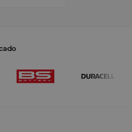
rcado