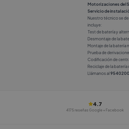
Motorizaciones del S
Servicio de instalac
Nuestro técnico se des
incluye:
Test de batería y alte
Desmontaje de la bate
Montaje de la batería 
Prueba de derivacione
Codificación de central
Reciclaje de la batería
Llámanos al
9540200
4.7
4175
reseñas Google + Facebook