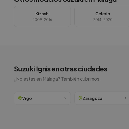
Kizashi
Celerio
2009-2016
2014-2020
Suzuki
Ignis
en otras ciudades
¿No estás en
Málaga
? También cubrimos:
Vigo
Zaragoza