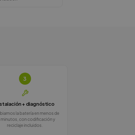
3
nstalación + diagnóstico
iamos la batería en menos de
 minutos, con codificación y
reciclaje incluidos.