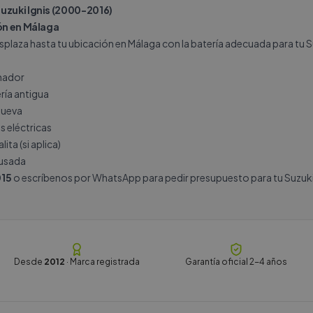
uzuki Ignis (2000-2016)
ión en Málaga
plaza hasta tu ubicación en Málaga con la batería adecuada para tu Suz
rnador
ría antigua
nueva
s eléctricas
ita (si aplica)
 usada
15
o escríbenos por
WhatsApp
para pedir presupuesto para tu Suzuki
Desde
2012
· Marca registrada
Garantía oficial 2-4 años