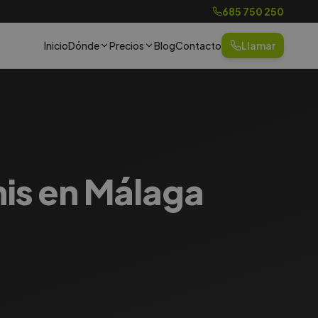
685 750 250
Inicio
Dónde
Precios
Blog
Contacto
Llamar
nis en Málaga