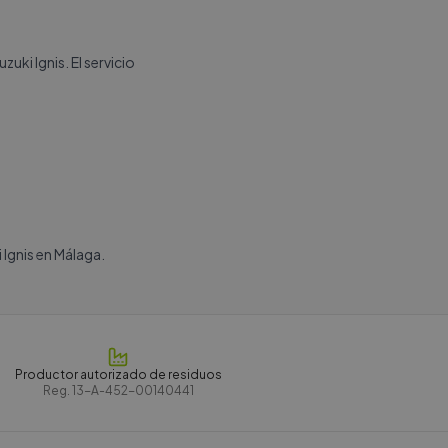
uki Ignis. El servicio
 Ignis en Málaga.
Productor autorizado de residuos
Reg.
13-A-452-00140441