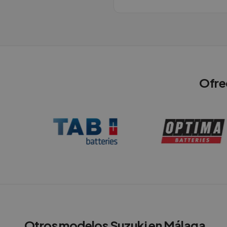
Ofre
Otros modelos
Suzuki
en
Málaga