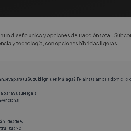
un diseño único y opciones de tracción total. Subc
ncia y tecnología, con opciones híbridas ligeras.
a nueva para tu
Suzuki Ignis
en
Málaga
? Te la instalamos a domicilio
 para Suzuki Ignis
vencional
ión:
desde €
tralita:
No