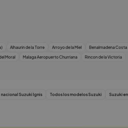
a)
Alhaurin de la Torre
Arroyo de la Miel
Benalmadena Costa
del Moral
Malaga Aeropuerto Churriana
Rincon de la Victoria
 nacional
Suzuki
Ignis
Todos los modelos
Suzuki
Suzuki
e