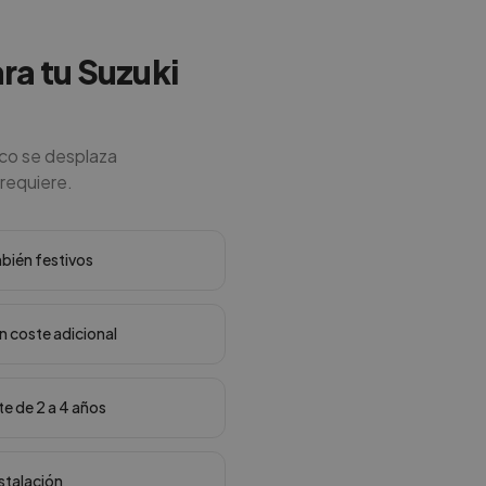
ra tu Suzuki
ico se desplaza
 requiere.
mbién festivos
in coste adicional
te de 2 a 4 años
nstalación