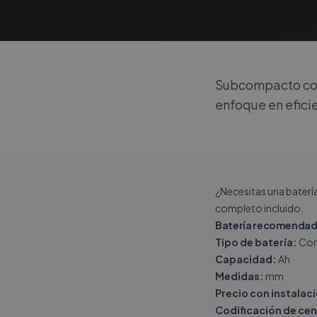
Subcompacto con 
enfoque en eficie
¿Necesitas una baterí
completo incluido.
Batería recomendada
Tipo de batería:
Con
Capacidad:
Ah
Medidas:
mm
Precio con instalac
Codificación de cen