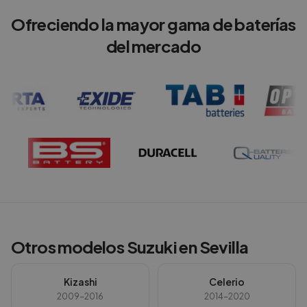
Ofreciendo la mayor gama de baterías
del mercado
Otros modelos
Suzuki
en
Sevilla
Kizashi
Celerio
2009-2016
2014-2020