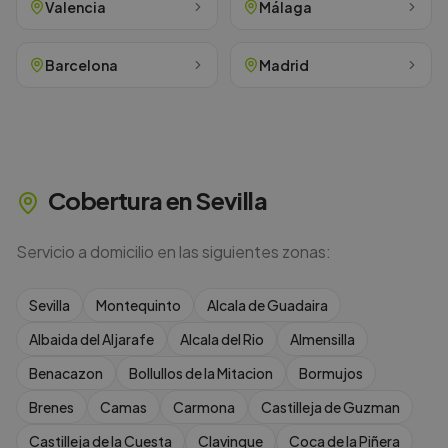
Valencia
Málaga
Barcelona
Madrid
Cobertura en
Sevilla
Servicio a domicilio en las siguientes zonas:
Sevilla
Montequinto
Alcala de Guadaira
Albaida del Aljarafe
Alcala del Rio
Almensilla
Benacazon
Bollullos de la Mitacion
Bormujos
Brenes
Camas
Carmona
Castilleja de Guzman
Castilleja de la Cuesta
Clavinque
Coca de la Piñera