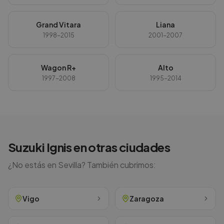
Grand Vitara
Liana
1998-2015
2001-2007
Wagon R+
Alto
1997-2008
1995-2014
Suzuki
Ignis
en otras ciudades
¿No estás en
Sevilla
? También cubrimos:
Vigo
Zaragoza