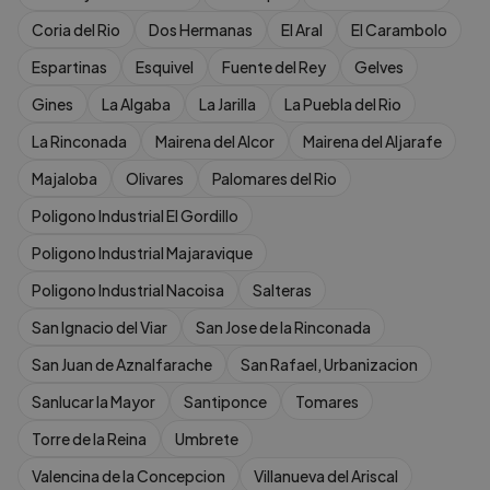
Coria del Rio
Dos Hermanas
El Aral
El Carambolo
Espartinas
Esquivel
Fuente del Rey
Gelves
Gines
La Algaba
La Jarilla
La Puebla del Rio
La Rinconada
Mairena del Alcor
Mairena del Aljarafe
Majaloba
Olivares
Palomares del Rio
Poligono Industrial El Gordillo
Poligono Industrial Majaravique
Poligono Industrial Nacoisa
Salteras
San Ignacio del Viar
San Jose de la Rinconada
San Juan de Aznalfarache
San Rafael, Urbanizacion
Sanlucar la Mayor
Santiponce
Tomares
Torre de la Reina
Umbrete
Valencina de la Concepcion
Villanueva del Ariscal