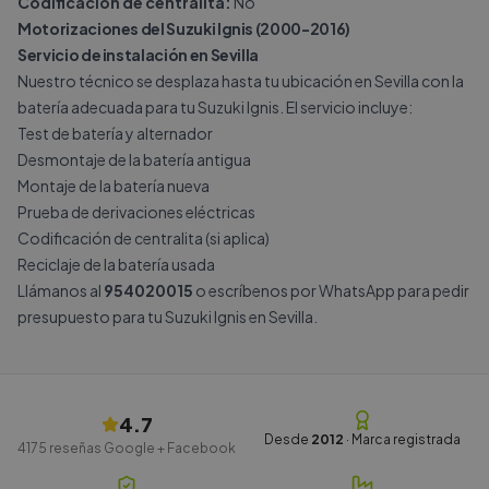
Codificación de centralita:
No
Motorizaciones del Suzuki Ignis (2000-2016)
Servicio de instalación en Sevilla
Nuestro técnico se desplaza hasta tu ubicación en Sevilla con la
batería adecuada para tu Suzuki Ignis. El servicio incluye:
Test de batería y alternador
Desmontaje de la batería antigua
Montaje de la batería nueva
Prueba de derivaciones eléctricas
Codificación de centralita (si aplica)
Reciclaje de la batería usada
Llámanos al
954020015
o escríbenos por
WhatsApp
para pedir
presupuesto para tu Suzuki Ignis en Sevilla.
4.7
Desde
2012
· Marca registrada
4175
reseñas Google + Facebook