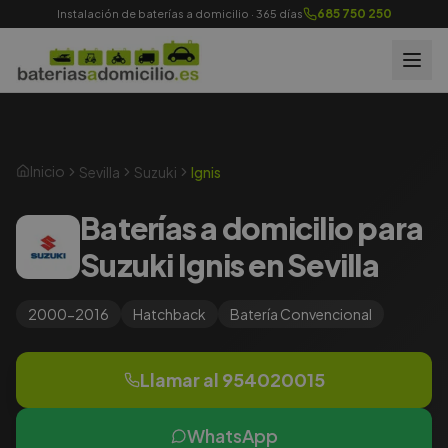
685 750 250
Instalación de baterías a domicilio · 365 días
Inicio
Sevilla
Suzuki
Ignis
Baterías a domicilio para
Suzuki Ignis en Sevilla
2000-2016
Hatchback
Batería
Convencional
Llamar al
954020015
WhatsApp