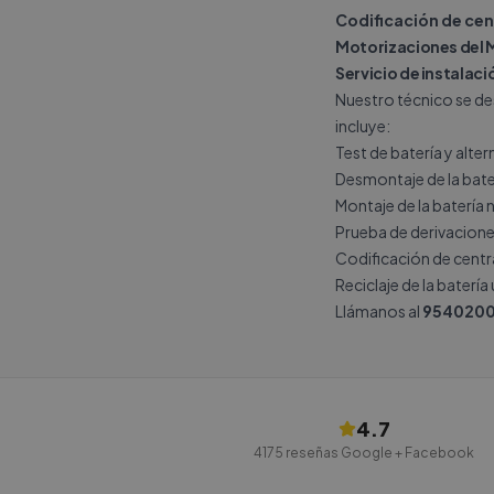
Codificación de cen
Motorizaciones del 
Servicio de instalació
Nuestro técnico se des
incluye:
Test de batería y alte
Desmontaje de la bate
Montaje de la batería 
Prueba de derivacione
Codificación de central
Reciclaje de la batería
Llámanos al
9540200
4.7
4175
reseñas Google + Facebook