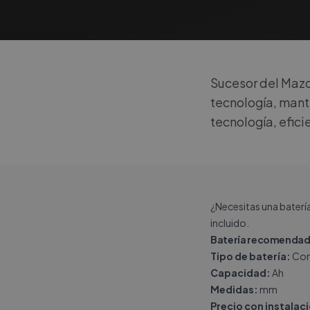
Sucesor del Mazd
tecnología, mant
tecnología, efici
¿Necesitas una baterí
incluido.
Batería recomendad
Tipo de batería:
Con
Capacidad:
Ah
Medidas:
mm
Precio con instalac