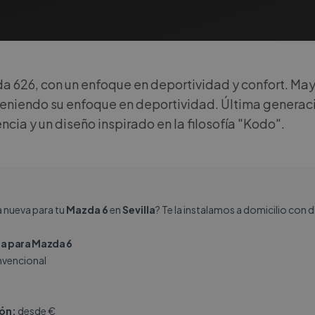
a 626, con un enfoque en deportividad y confort. May
eniendo su enfoque en deportividad. Última generac
encia y un diseño inspirado en la filosofía "Kodo".
a nueva para tu
Mazda 6
en
Sevilla
? Te la instalamos a domicilio con
a para Mazda 6
vencional
ión:
desde €