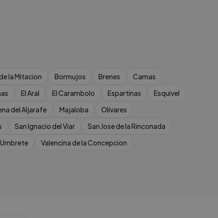
 de la Mitacion
Bormujos
Brenes
Camas
nas
El Aral
El Carambolo
Espartinas
Esquivel
ena del Aljarafe
Majaloba
Olivares
s
San Ignacio del Viar
San Jose de la Rinconada
Umbrete
Valencina de la Concepcion