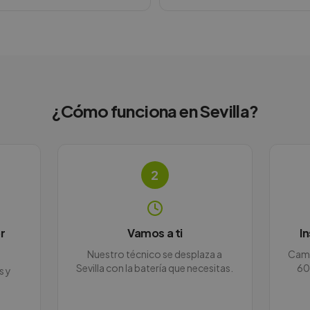
¿Cómo funciona en
Sevilla
?
2
r
Vamos a ti
I
Nuestro técnico se desplaza a
Camb
Sevilla con la batería que necesitas.
60
s y