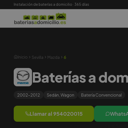
Instalación de baterías a domicilio · 365 días
Inicio
Sevilla
Mazda
6
Baterías a domi
2002-2012
Sedán, Wagon
Batería
Convencional
Llamar al
954020015
Whats