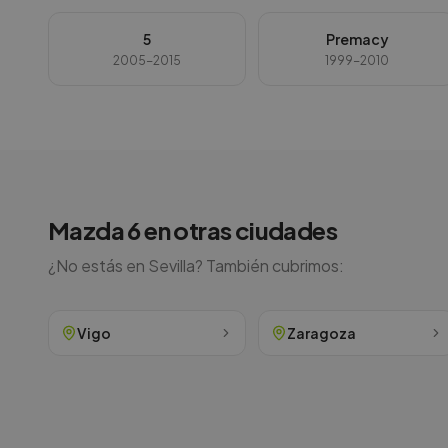
5
Premacy
2005-2015
1999-2010
Mazda
6
en otras ciudades
¿No estás en
Sevilla
? También cubrimos:
Vigo
Zaragoza