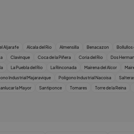
el Aljarafe
Alcala del Rio
Almensilla
Benacazon
Bollullos
ta
Clavinque
Coca de la Piñera
Coria del Rio
Dos Herma
la
La Puebla del Rio
La Rinconada
Mairena del Alcor
Mair
gono Industrial Majaravique
Poligono Industrial Nacoisa
Saltera
anlucar la Mayor
Santiponce
Tomares
Torre de la Reina