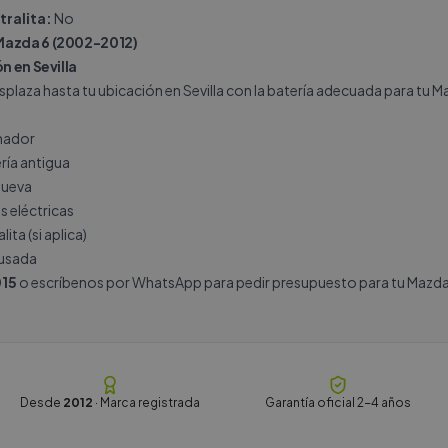
tralita:
No
Mazda 6 (2002-2012)
n en Sevilla
plaza hasta tu ubicación en Sevilla con la batería adecuada para tu Maz
rnador
ría antigua
nueva
s eléctricas
ita (si aplica)
 usada
15
o escríbenos por
WhatsApp
para pedir presupuesto para tu Mazda 
Desde
2012
· Marca registrada
Garantía oficial 2-4 años