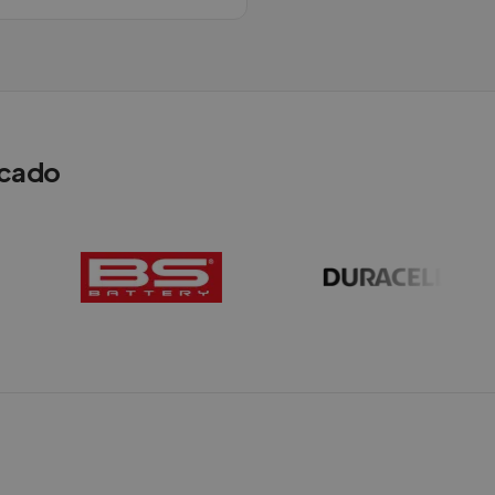
rcado