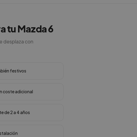
ara tu Mazda 6
se desplaza con
mbién festivos
in coste adicional
te de 2 a 4 años
nstalación