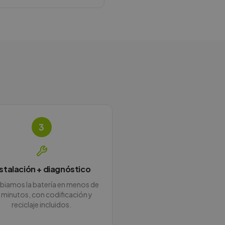
3
nstalación + diagnóstico
iamos la batería en menos de
 minutos, con codificación y
reciclaje incluidos.