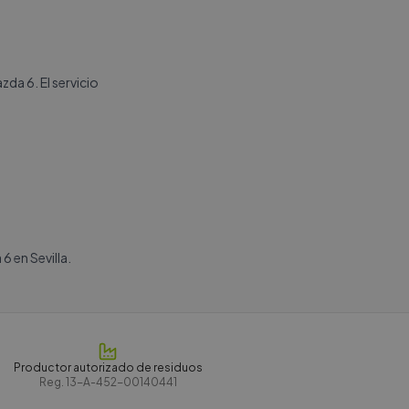
da 6. El servicio
6 en Sevilla.
Productor autorizado de residuos
Reg.
13-A-452-00140441