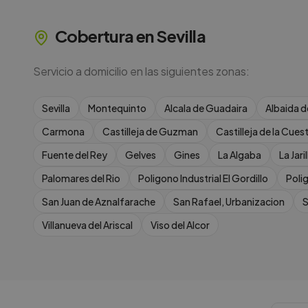
Cobertura en
Sevilla
Servicio a domicilio en las siguientes zonas:
Sevilla
Montequinto
Alcala de Guadaira
Albaida d
Carmona
Castilleja de Guzman
Castilleja de la Cues
Fuente del Rey
Gelves
Gines
La Algaba
La Jaril
Palomares del Rio
Poligono Industrial El Gordillo
Poli
San Juan de Aznalfarache
San Rafael, Urbanizacion
S
Villanueva del Ariscal
Viso del Alcor