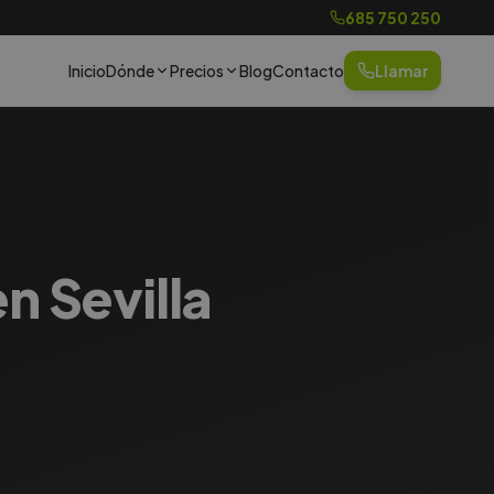
685 750 250
Inicio
Dónde
Precios
Blog
Contacto
Llamar
n Sevilla