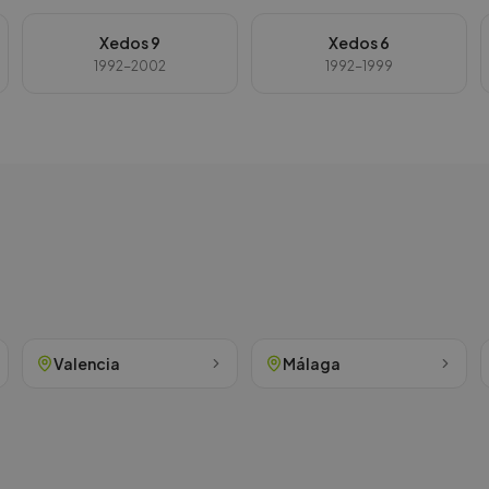
Xedos 9
Xedos 6
1992-2002
1992-1999
Valencia
Málaga